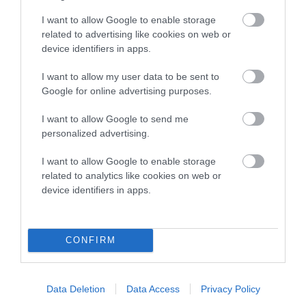
Κυκλάδες
I want to allow Google to enable storage
08/08/2026
related to advertising like cookies on web or
device identifiers in apps.
Φωτογραφίες-κειμήλια από
I want to allow my user data to be sent to
καλοκαίρια στην Άνδρο –
Google for online advertising purposes.
Από τον 19ο αιώνα μέχρι
και την δεκαετία του 1970
I want to allow Google to send me
08/08/2026
personalized advertising.
ΟΡΜΟΣ ΚΟΡΘΙΟΥ: Όταν η
I want to allow Google to enable storage
φωτογραφία γίνεται μνήμη
related to analytics like cookies on web or
08/08/2026
device identifiers in apps.
ΧΩΡΟΤΑΞΙΚΟ ΓΙΑ ΤΟΝ
CONFIRM
ΤΟΥΡΙΣΜΟ: Η φέρουσα
ικανότητα στο επίκεντρο
Data Deletion
Data Access
Privacy Policy
08/08/2026