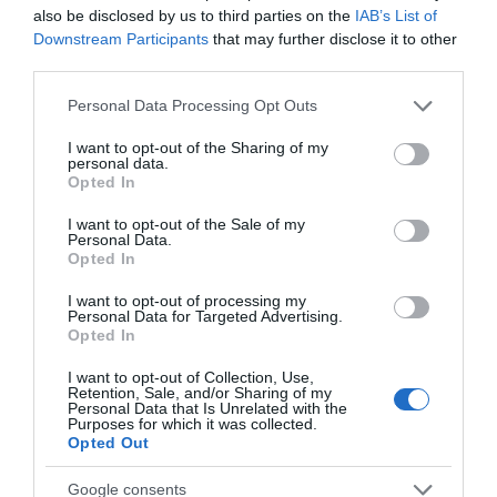
Η Άνδρος συνεχίζει να μπαρκάρει…
also be disclosed by us to third parties on the
IAB’s List of
Downstream Participants
that may further disclose it to other
ΠΡΟΣΟΧΗ: Πολύ υψηλός κίνδυνος πυρκαγιάς στις
third parties.
Κυκλάδες
Please note that this website/app uses one or more Google
Personal Data Processing Opt Outs
ΧΩΡΟΤΑΞΙΚΟ ΓΙΑ ΤΟΝ ΤΟΥΡΙΣΜΟ: Η φέρουσα
services and may gather and store information including but
not limited to your visit or usage behaviour. You may click to
I want to opt-out of the Sharing of my
ικανότητα στο επίκεντρο
personal data.
grant or deny consent to Google and its third-party tags to
Opted In
use your data for below specified purposes in below Google
consent section.
Πρόσφατα Άρθρα
I want to opt-out of the Sale of my
Personal Data.
Opted In
I want to opt-out of processing my
ΔΥΟ ΚΑΛΟΚΑΙΡΙΝΑ
Personal Data for Targeted Advertising.
Opted In
ΔΡΩΜΕΝΑ: Όταν η νέα
γενιά συναντά τη
I want to opt-out of Collection, Use,
ναυτοσύνη του νησιού
Retention, Sale, and/or Sharing of my
Personal Data that Is Unrelated with the
09/08/2026
Purposes for which it was collected.
Opted Out
ΠΡΟΣΟΧΗ: Πολύ υψηλός
κίνδυνος πυρκαγιάς στις
Google consents