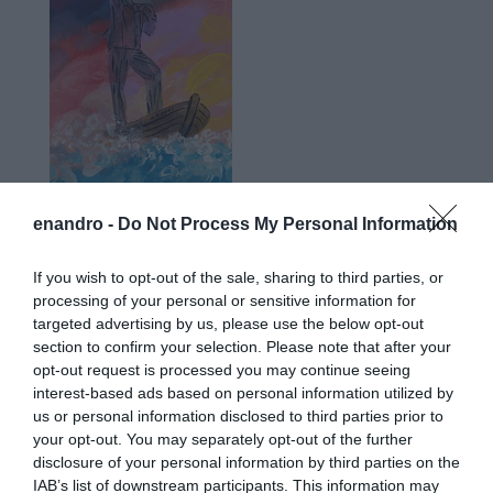
enandro -
Do Not Process My Personal Information
If you wish to opt-out of the sale, sharing to third parties, or
Προτεινόμενα άρθρα
processing of your personal or sensitive information for
targeted advertising by us, please use the below opt-out
section to confirm your selection. Please note that after your
opt-out request is processed you may continue seeing
Φωτογραφίες-κειμήλια από καλοκαίρια στην Άνδρο –
interest-based ads based on personal information utilized by
us or personal information disclosed to third parties prior to
Από τον 19ο αιώνα μέχρι και την δεκαετία του 1970
your opt-out. You may separately opt-out of the further
ΟΡΜΟΣ ΚΟΡΘΙΟΥ: Όταν η φωτογραφία γίνεται μνήμη
disclosure of your personal information by third parties on the
IAB’s list of downstream participants. This information may