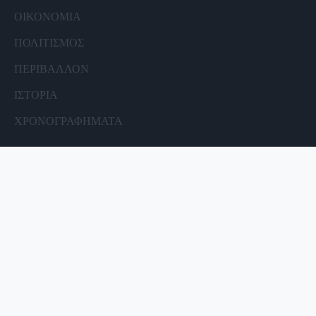
ΟΙΚΟΝΟΜΙΑ
ΠΟΛΙΤΙΣΜΟΣ
ΠΕΡΙΒΑΛΛΟΝ
ΙΣΤΟΡΙΑ
ΧΡΟΝΟΓΡΑΦΗΜΑΤΑ
ΣΥΝΔΕΣΜΟΙ
ΑΘΛΗΤΙΣΜΟΣ
ΘΕΜΑΤΑ
ΝΑΥΤΙΚΕΣ ΙΣΤΟΡΙΕΣ
ΦΩΤΟΡΕΠΟΡΤΑΖ
ΒΙΝΤΕΟ