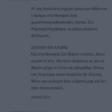
Ρε μας δουλεύετε,σήμερα έφυγα για Αθήνα και
ο δρόμος στη Μεσαριά είναι
χωματόδρομος&λακούβες παντού. Στο
Νημποριό θυμήθηκαν να ρίξουν άσφαλτο
Μ.Πεμπτη…
ΣΧΟΛΙΟ ΕΝ ΑΝΔΡΩ
Όχι στη Μεσαριά. Στο Βακόνι εννοείτε. Πολύ
σωστά το λέτε. Θα πέσει άσφαλτος σε όλο το
Βακόνι μέχρι το τέλος της εβδομάδας. Όντως
στο Νειμποριό έπεσε άσφαλτός Μ. Πέμπτη.
Μόνο που η κίνηση ήταν ελάχιστη μιας και δεν
ήταν τίποτα ανοικτό.
ΑΠΆΝΤΗΣΗ