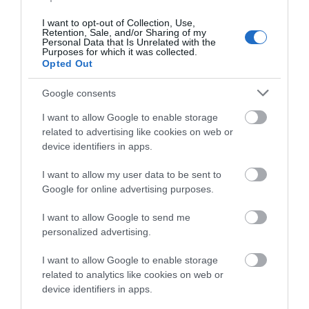
ΕΠΑΡΧΕΙΟΥ! ΟΙ ΕΥΘΥΝΕΣ ΟΜΩΣ
I want to opt-out of Collection, Use,
ΠΑΡΑΜΕΝΟΥΝ…
Retention, Sale, and/or Sharing of my
Personal Data that Is Unrelated with the
ΑΠΟΚΛΕΙΣΤΙΚΟ: «ΕΤΣΙ ΑΝΑΚΑΛΥΨΑ ΤΟ
Purposes for which it was collected.
Opted Out
ΣΗΜΑΝΤΙΚΟ ΑΡΧΑΙΟ ΝΑΥΑΓΙΟ ΤΗΣ ΑΝΔΡΟΥ!…»
Google consents
ΑΝΟΙΧΤΗ ΕΠΙΣΤΟΛΗ ΠΑΛΑΙΟΠΟΛΗΣ: Προς K.
Μητσοτάκη, N. Κακλαμάνη, K. Χατζηδάκη
I want to allow Google to enable storage
related to advertising like cookies on web or
device identifiers in apps.
Πρόσφατα Άρθρα
I want to allow my user data to be sent to
Google for online advertising purposes.
Η νεολαία της Άνδρου είναι
I want to allow Google to send me
εδώ. Χρειάζεται όμως
personalized advertising.
ευκαιρίες για να φανεί.
I want to allow Google to enable storage
05/08/2026
related to analytics like cookies on web or
device identifiers in apps.
Η Φιλαρμονική του