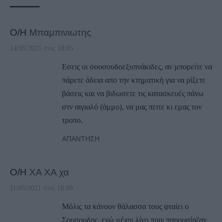
Ο/Η
Μπαμπινιωτης
14/05/2021 στις 18:05
Εσεις οι σουσουδοεξυπνάκιδες, αν μπορείτε να
πάρετε άδεια απο την κτηματική για να ρίξετε
βάσεις και να βιδωσετε τις κατασκευές πάνω
στν αιγιαλό (άμμο), να μας πειτε κι εμας τον
τροπο.
ΑΠΆΝΤΗΣΗ
Ο/Η
ΧΑ ΧΑ χα
11/05/2021 στις 18:09
Μόλις τα κάνουν θάλασσα τους φταίει ο
Σουσουδης, ενώ μέχρι λίγο πριν παρουσίαζαν