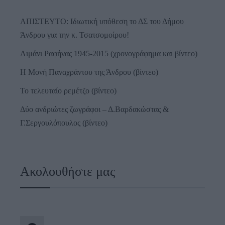
ΑΠΙΣΤΕΥΤΟ: Ιδιωτική υπόθεση το ΔΣ του Δήμου
Άνδρου για την κ. Τσατσομοίρου!
Λιμάνι Ραφήνας 1945-2015 (χρονογράφημα και βίντεο)
Η Μονή Παναχράντου της Άνδρου (βίντεο)
Το τελευταίο ρεμέτζο (βίντεο)
Δύο ανδριώτες ζωγράφοι – Δ.Βαρδακώστας &
Γ.Σεργουλόπουλος (βίντεο)
Ακολουθήστε μας