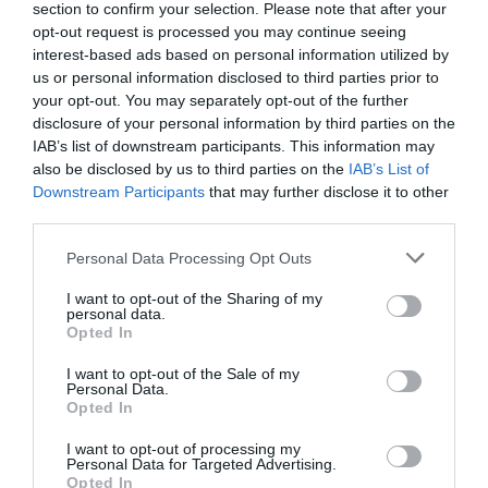
section to confirm your selection. Please note that after your
opt-out request is processed you may continue seeing
interest-based ads based on personal information utilized by
us or personal information disclosed to third parties prior to
your opt-out. You may separately opt-out of the further
disclosure of your personal information by third parties on the
IAB’s list of downstream participants. This information may
also be disclosed by us to third parties on the
IAB’s List of
Downstream Participants
that may further disclose it to other
Προτεινόμενα άρθρα
third parties.
Please note that this website/app uses one or more Google
Personal Data Processing Opt Outs
services and may gather and store information including but
not limited to your visit or usage behaviour. You may click to
I want to opt-out of the Sharing of my
Η Φιλαρμονική του Μουσικού Συλλόγου Άνδρου τίμησε
personal data.
grant or deny consent to Google and its third-party tags to
τον μοναδικό Γιώργο Κατσαρό
Opted In
use your data for below specified purposes in below Google
consent section.
Απαράδεκτη εμπειρία στη Ραφήνα. Φωτογραφίες από
I want to opt-out of the Sale of my
Personal Data.
βίντεο εκείνης της ώρας…
Opted In
Η ΥΔΡΟΦΟΡΑ ΤΟΥ ΕΠΑΡΧΕΙΟΥ ΧΑΘΗΚΕ! ΟΠΩΣ
I want to opt-out of processing my
Personal Data for Targeted Advertising.
ΧΑΘΗΚΑΝ ΚΑΙ ΟΙ ΑΣΦΑΛΤΟΣΤΡΩΣΕΙΣ ΤΟΥ
Opted In