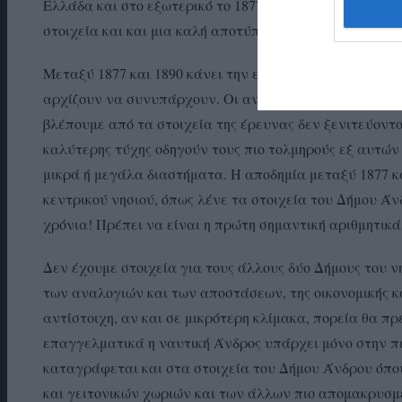
Ελλάδα και στο εξωτερικό το 1877 και το 1890. Έχουμ
στοιχεία και και μια καλή αποτύπωση της εποχής.
Μεταξύ 1877 και 1890 κάνει την εμφάνιση της η ατμήρη
αρχίζουν να συνυπάρχουν. Οι ανδριώτες έχουν πια συν
βλέπουμε από τα στοιχεία της έρευνας δεν ξενιτεύοντα
καλύτερης τύχης οδηγούν τους πιο τολμηρούς εξ αυτών
μικρά ή μεγάλα διαστήματα. Η αποδημία μεταξύ 1877 κ
κεντρικού νησιού, όπως λένε τα στοιχεία του Δήμου Ά
χρόνια! Πρέπει να είναι η πρώτη σημαντική αριθμητικ
Δεν έχουμε στοιχεία για τους άλλους δύο Δήμους του ν
των αναλογιών και των αποστάσεων, της οικονομικής 
αντίστοιχη, αν και σε μικρότερη κλίμακα, πορεία θα πρ
επαγγελματικά η ναυτική Άνδρος υπάρχει μόνο στην πε
καταγράφεται και στα στοιχεία του Δήμου Άνδρου όπ
και γειτονικών χωριών και των άλλων πιο απομακρυσμ