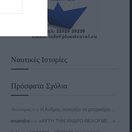
Ναυτικές Ιστορίες
Πρόσφατα Σχόλια
Ανώνυμος
στο
Η Άνδρος συνεχίζει να μπαρκάρει…
enandro
στο
«ΑΥΤΗ ΤΗΝ ΑΝΔΡΟ ΘΕΛΟΥΜΕ…»