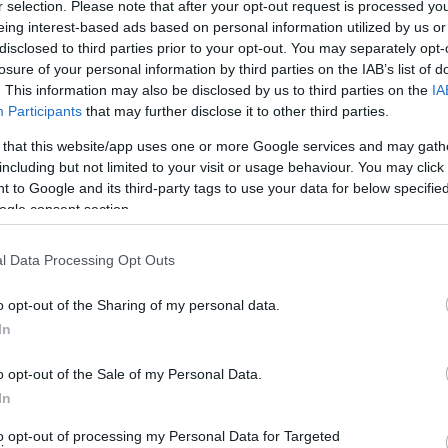
r selection. Please note that after your opt-out request is processed y
κεντρικού Δήμου της Άνδρου, που περιελάμβανε την
eing interest-based ads based on personal information utilized by us or
disclosed to third parties prior to your opt-out. You may separately opt-
τί μέχρι την Παλαιόπολη και την Βουρκωτή στα άκρα.
losure of your personal information by third parties on the IAB’s list of
 μπορούν να μας πουν πολλά και να υποστηρίξουν
. This information may also be disclosed by us to third parties on the
IA
Και αρκετά είναι άγνωστα από την απόσταση. Με την
Participants
that may further disclose it to other third parties.
ν συγκεκριμένο και ευδιάκριτο σχήμα.
 that this website/app uses one or more Google services and may gath
including but not limited to your visit or usage behaviour. You may click 
Δ. Μπασαντής
 to Google and its third-party tags to use your data for below specifi
ogle consent section.
& ΕΠΑΓΓΕΛΜΑΤΑ
l Data Processing Opt Outs
o opt-out of the Sharing of my personal data.
In
o opt-out of the Sale of my Personal Data.
In
to opt-out of processing my Personal Data for Targeted