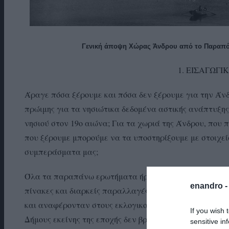
Γενική άποψη Χώρας Άνδρου από το Παραπόρτ
1. ΕΙΣΑΓΩΓ
Άραγε πόσα ξέρουμε και πόσα δεν ξέρουμε για την Άνδρ
πρώιμης για τα νησιώτικα δεδομένα αστικής ανάπτυξης;
νησιού στον 19ο αιώνα; Για τα χωριά της Άνδρου, που 
που ξέρουμε μπορούμε να τα υποστηρίξουμε με στοιχεί
συμπεράσματα μας;
Όλα τα παραπάνω ερωτήματα ήρθαν μπροστά μου, καθώς
enandro 
πίνακες και διαρκείς παραλλαγές στοιχείων, που τα α
και αναφέρονταν στους εκλογικούς καταλόγους του Δήμ
If you wish 
Δήμους εκείνης της εποχής δεν βρέθηκαν στοιχεία.
sensitive in