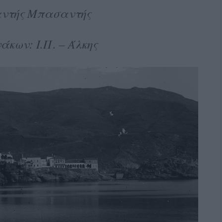
αντής Μπασαντής
άκων: Ι.Π. – Άλκης