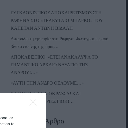
ΣΥΓΚΛΟΝΙΣΤΙΚΟΣ ΑΠΟΧΑΙΡΕΤΙΣΜΟΣ ΣΤΗ
ΡΑΦΗΝΑ ΣΤΟ «ΤΕΛΕΥΤΑΙΟ ΜΠΑΡΚΟ» ΤΟΥ
ΚΑΠΕΤΑΝ ΑΝΤΩΝΗ ΒΙΔΑΛΗ
Απαράδεκτη εμπειρία στη Ραφήνα. Φωτογραφίες από
βίντεο εκείνης της ώρας…
ΑΠΟΚΛΕΙΣΤΙΚΟ: «ΕΤΣΙ ΑΝΑΚΑΛΥΨΑ ΤΟ
ΣΗΜΑΝΤΙΚΟ ΑΡΧΑΙΟ ΝΑΥΑΓΙΟ ΤΗΣ
ΑΝΔΡΟΥ!…»
«ΑΥΤΗ ΤΗΝ ΑΝΔΡΟ ΘΕΛΟΥΜΕ…»
ΚΑΙ ΟΔΟΣ ΠΑΛΑIΟΚΡΑΣΣΑ! ΚΑΙ
ΑΝΕΜΟΓΕΝΝΗΤΡΙΕΣ ΓΙΟΚ!…
sonal or
Πρόσφατα Άρθρα
ection to