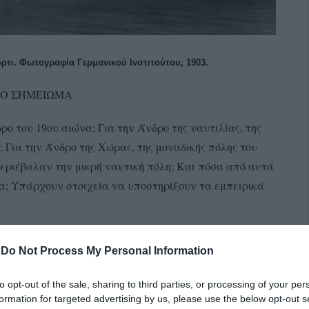
ι. Φωτογραφία Γερμανικού Ινστιτούτου, 1903.
ΙΚΟ ΣΗΜΕΙΩΜΑ
ο του 19ου αιώνα; Για την Άνδρο της ναυτιλίας, της
 Για την Άνδρο της Χώρας, της μοναδικής πόλης του
περιέβαλαν την μικρή ναυτική πόλη; Και πόσα από αυτά
α; Υπάρχουν στοιχεία να υποστηρίξουν τα εμπειρικά
 ο συνεργάτης Ι.Π. – Άλκης, έστελνε επί ένα μήνα
-
Do Not Process My Personal Information
ντλούσε από τα αρχεία του Εθνικού Ιδρύματος Ερευνών
ου Άνδρου 1877 και του 1890. Για τους άλλους δύο
to opt-out of the sale, sharing to third parties, or processing of your per
formation for targeted advertising by us, please use the below opt-out s