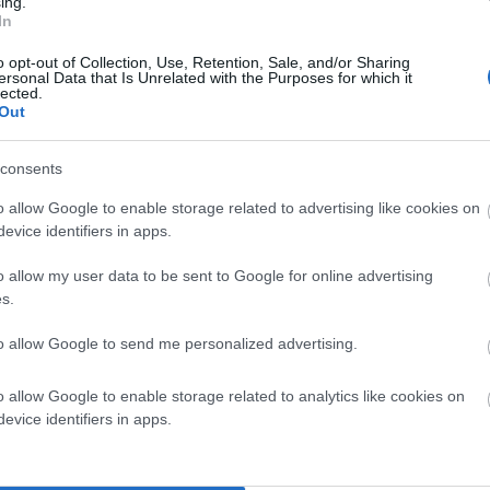
ing.
In
o opt-out of Collection, Use, Retention, Sale, and/or Sharing
ersonal Data that Is Unrelated with the Purposes for which it
lected.
Out
consents
o allow Google to enable storage related to advertising like cookies on
evice identifiers in apps.
o allow my user data to be sent to Google for online advertising
φία Γερμανικοί Ινστιτούτου.
s.
των 25 ετών, που είναι κάτοικοι και εγγεγραμμένοι
to allow Google to send me personalized advertising.
του 19ου αιώνα. Απέχει πολύ από την Άνδρο του 1830
o allow Google to enable storage related to analytics like cookies on
 και έρευνες. Έχουμε πια μπροστά μας την
evice identifiers in apps.
αυτιλία χάνει έδαφος και κερδίζει σταδιακά έδαφος η
 των επαγγελμάτων και των μετακινήσεων τους στην