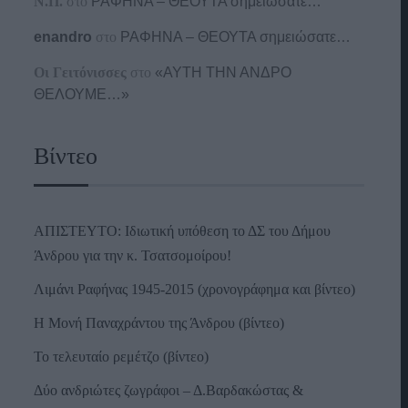
Ν.Π.
στο
ΡΑΦΗΝΑ – ΘΕΟΥΤΑ σημειώσατε…
enandro
στο
ΡΑΦΗΝΑ – ΘΕΟΥΤΑ σημειώσατε…
Οι Γειτόνισσες
στο
«ΑΥΤΗ ΤΗΝ ΑΝΔΡΟ
ΘΕΛΟΥΜΕ…»
Βίντεο
ΑΠΙΣΤΕΥΤΟ: Ιδιωτική υπόθεση το ΔΣ του Δήμου
Άνδρου για την κ. Τσατσομοίρου!
Λιμάνι Ραφήνας 1945-2015 (χρονογράφημα και βίντεο)
Η Μονή Παναχράντου της Άνδρου (βίντεο)
Το τελευταίο ρεμέτζο (βίντεο)
Δύο ανδριώτες ζωγράφοι – Δ.Βαρδακώστας &