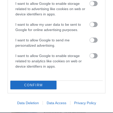
I want to allow Google to enable storage
ΟΡΜΟΣ ΚΟΡΘΙΟΥ: Όταν η φωτογραφία γίνεται μνήμη
related to advertising like cookies on web or
ΦΕΣΤΙΒΑΛ ΑΝΔΡΟΥ: Ένα βαθυστόχαστο έργο του
device identifiers in apps.
Μπέκετ
I want to allow my user data to be sent to
Google for online advertising purposes.
Πρόσφατα Άρθρα
I want to allow Google to send me
personalized advertising.
I want to allow Google to enable storage
ΑΠΟΔΡΑΣΕΙΣ ΣΤΗΝ
related to analytics like cookies on web or
ΑΝΔΡΟ
device identifiers in apps.
09/08/2026
CONFIRM
ΑΝΑΚΟΙΝΩΣΕΙΣ
ΛΙΜΕΝΑΡΧΕΙΟΥ &
ΠΟΛΙΤΙΚΗΣ ΠΡΟΣΤΑΣΙΑΣ:
Data Deletion
Data Access
Privacy Policy
Συνεχίζει το μελτέμι και ο
κίνδυνος πυρκαγιας…