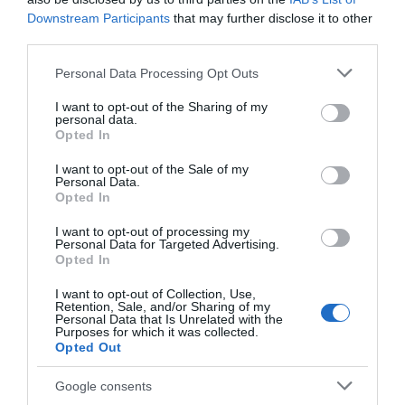
Downstream Participants
that may further disclose it to other
third parties.
Please note that this website/app uses one or more Google
Personal Data Processing Opt Outs
services and may gather and store information including but
not limited to your visit or usage behaviour. You may click to
I want to opt-out of the Sharing of my
personal data.
grant or deny consent to Google and its third-party tags to
Opted In
use your data for below specified purposes in below Google
consent section.
I want to opt-out of the Sale of my
Personal Data.
Προτεινόμενα άρθρα
Opted In
I want to opt-out of processing my
Personal Data for Targeted Advertising.
Opted In
Φωτογραφίες-κειμήλια από καλοκαίρια στην Άνδρο –
I want to opt-out of Collection, Use,
Από τον 19ο αιώνα μέχρι και την δεκαετία του 1970
Retention, Sale, and/or Sharing of my
Personal Data that Is Unrelated with the
Η Άνδρος συνεχίζει να μπαρκάρει…
Purposes for which it was collected.
Opted Out
ΤΟ ΜΕΓΑΛΥΤΕΡΟ ΠΑΝΗΓΥΡΙ ΤΗΣ ΑΝΔΡΟΥ: Του
Google consents
Σωτήρος στην Άρνη!…