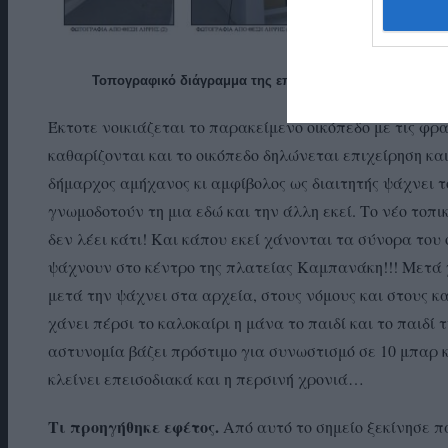
Τοπογραφικό διάγραμμα της επίμαχης πλατείας, του επ
Έκτοτε νοικιάζεται το παρακείμενο οικόπεδο με τις φ
καθαρίζονται και το οικόπεδο δηλώνεται επιχείρηση κα
δήμαρχος αμήχανος κι αμφίβολος ως διαιτητής ψάχνει 
γνωμοδοτούν τη μια εδώ και την άλλη εκεί. Το νέο τοπ
δεν λέει κάτι! Και κάπου εκεί χάνονται τα σύνορα του 
ψάχνουν στο κέντρο της πλατείας Καμπανάκη!!! Μετά 
μετά την ψάχνει στα αρχεία, στους νόμους και στους κα
χάνει πέρσι το καλοκαίρι η μάνα το παιδί και το παιδί
αστυνομία βάζει πρόστιμο για συνωστισμό σε 10 μπαρ κ
κλείνει επεισοδιακά και η περσινή χρονιά…
Τι προηγήθηκε εφέτος.
Από αυτό το σημείο ξεκίνησε πά