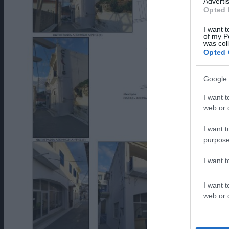
Advertis
Opted 
I want t
of my P
was col
Opted 
Google 
I want t
web or d
I want t
purpose
I want 
I want t
web or d