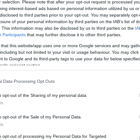
ό τη σεζόν. Με το που ανοίγει η ξεχασμένη από όλους
r selection. Please note that after your opt-out request is processed y
eing interest-based ads based on personal information utilized by us or
το δημοτικό συμβούλιο Άνδρου το καλοκαίρι του 2019
disclosed to third parties prior to your opt-out. You may separately opt-
δήμαρχοι – απερχόμενος και επερχόμενος – μαζί και το
losure of your personal information by third parties on the IAB’s list of
πόφαση: 50%-50%… Το Chile συμφωνεί. Το Μπούκα
. This information may also be disclosed by us to third parties on the
IA
Participants
that may further disclose it to other third parties.
αντιδήμαρχο Γ. Ψωμά και τον πρόεδρο B.Πετρίτση να
 that this website/app uses one or more Google services and may gath
including but not limited to your visit or usage behaviour. You may click 
 to Google and its third-party tags to use your data for below specifi
ogle consent section.
l Data Processing Opt Outs
o opt-out of the Sharing of my personal data.
In
o opt-out of the Sale of my Personal Data.
In
to opt-out of processing my Personal Data for Targeted