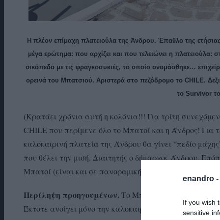
Η πλέον επίμαχη πλατειούλα της Άνδρου. Έπαθλο της ετήσια
μέγα ερώτημα: που αρχίζει και που τελειώνει η πλατειούλα: 
οικόπεδο με τις φραγκοσυκιές, το οποίο ονομάσθηκε… επιχεί
ορεινά του Μπατσιού. Αριστερά στο πεζόδρομο το CHILE. Δεξιά
το Survivor 
(Κρατάει χρόνια αυτή η κολόνια!!! Για τρίτη συνεχόμε
CHILE που περίμενε όλο το Μπατσί και η Άνδρος! Για τ
καλοκαιρινή πλατεία της Άνδρου θα γίνει “πεδίο μάχης
που θέλει την μισή. Διαιτητής ο δήμαρχος Άνδρου. Επόπ
Μπατσί (είναι και σε πανοραμική θέση “η μικρή πλατε
enandro 
Περίληψη προηγουμένων.
Το Μπούκα ξεκινά με φόρα ω
If you wish 
Έκτοτε ανοίγει μόνο την καλοκαιρινή σεζόν. Το 2019 ανο
sensitive in