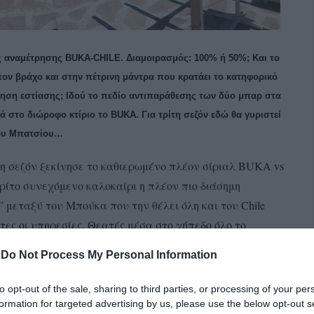
ς αναμέτρησης BUKA-CHILE. Διαμοιρασμός: 100% ή 50%; Και το
στον βράχο και στην πέτρινη μάντρα που κρατάει το κατηφορικό
ρηση εστίασης; Ιδού το πεδίο αντιπαράθεσης των δύο μπαρ στα
 στο διώροφο κτίριο το BUKA. Για τρίτη σεζόν εδώ θα γυριστεί
του Μπατσίου…
νη σεζόν ξεκίνησε το καθιερωμένο πλέον σίριαλ BUKA vs
ρίτο συνεχόμενο καλοκαίρι η πλέον πιο διάσημη
” μεταξύ του Μπούκα που την θέλει όλη και του Chile
τες οι υπηρεσίες. Θεατές μέσα στο γήπεδο όλο το
ία, η αστεία…”). Τηλεοπτική μετάδοση… Εν Άνδρω!!!
-
Do Not Process My Personal Information
ς μπαρ στα ορεινά του Μπατσιού μέσα Ιουλίου 2017.
to opt-out of the sale, sharing to third parties, or processing of your per
ίγει ως μπαρ – μια γωνία απόσταση – και το Chile. Κι
formation for targeted advertising by us, please use the below opt-out s