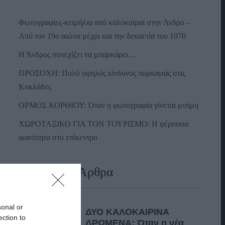
Φωτογραφίες-κειμήλια από καλοκαίρια στην Άνδρο –
Από τον 19ο αιώνα μέχρι και την δεκαετία του 1970
Η Άνδρος συνεχίζει να μπαρκάρει…
ΠΡΟΣΟΧΗ: Πολύ υψηλός κίνδυνος πυρκαγιάς στις
Κυκλάδες
ΟΡΜΟΣ ΚΟΡΘΙΟΥ: Όταν η φωτογραφία γίνεται μνήμη
ΧΩΡΟΤΑΞΙΚΟ ΓΙΑ ΤΟΝ ΤΟΥΡΙΣΜΟ: Η φέρουσα
ικανότητα στο επίκεντρο
Πρόσφατα Άρθρα
sonal or
ΔΥΟ ΚΑΛΟΚΑΙΡΙΝΑ
ection to
ΔΡΩΜΕΝΑ: Όταν η νέα