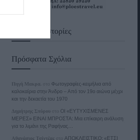
Ναυτικές Ιστορίες
Πρόσφατα Σχόλια
Πηγή Μακρα.
στο
Φωτογραφίες-κειμήλια από
καλοκαίρια στην Άνδρο – Από τον 19ο αιώνα μέχρι
και την δεκαετία του 1970
Δημήτρης Σπύρου
στο
ΟΙ «ΕΥΤΥΧΙΣΜΕΝΕΣ
ΜΕΡΕΣ» ΕΙΝΑΙ ΜΠΡΟΣΤΑ: Μια επίκαιρη ανάλυση
για το λιμάνι της Ραφήνας…
Αθανάσιος Τσίντζας
στο
ΑΠΟΚΛΕΙΣΤΙΚΟ: «ΕΤΣΙ