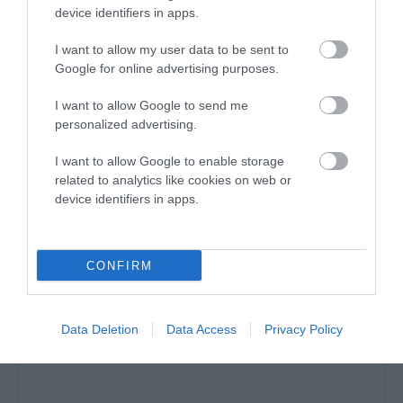
Ορισμός του απατεώνα.
device identifiers in apps.
I want to allow my user data to be sent to
ΕΡΩΤΗΣΗ ΕΝ ΑΝΔΡΩ
Google for online advertising purposes.
Αν εννοείτε τον Τραμπ δεν θα
διαφωνήσουμε…
I want to allow Google to send me
personalized advertising.
ΑΠΆΝΤΗΣΗ
I want to allow Google to enable storage
related to analytics like cookies on web or
ΑΦΉΣΤΕ ΈΝΑ ΣΧΌΛΙΟ
device identifiers in apps.
Η ηλ. διεύθυνση σας δεν δημοσιεύεται.
Τα υποχρεωτικά πεδία
CONFIRM
σημειώνονται με
*
Data Deletion
Data Access
Privacy Policy