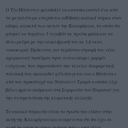
Ο Τζο Μπάιντεν φιλοδοξεί να κατασκευαστεί ένα από
τα μεγαλύτερα υπεράκτια (offshore) αιολικά πάρκα στον
κόσμο, ανοικτά των ακτών της Καλιφόρνια, τα οποίο θα
μπορεί να παράγει 3 γιγαβάτ σε πρώτη φάση και να
δίνει ρεύμα με την ολοκλήρωσή του σε 1,6 εκατ.
νοικοκυριά. Πρόκειται για τεράστια στροφή του νέου
αμερικανού προέδρου προς ανανεώσιμες μορφές
ενέργειας που σηματοδοτεί την τελείως διαφορετική
πολιτική που ακολουθεί η Ουάσιγκτον και ο Μπάιντεν
από τον προκάτοχό του Ντόναλντ Τραμπ ο οποίος είχε
βάλει φρένο ακόμη και στη Συμφωνία του Παρισιού για
την αντιμετώπιση της κλιματικής αλλαγής.
Το αιολικό πάρκο θα είναι το πρώτο του είδους στην
ακτή της Καλιφόρνια και αναμένεται ότι θα έχει σε
αυτή τη φάση περίπου έκταση πάνω από χίλια