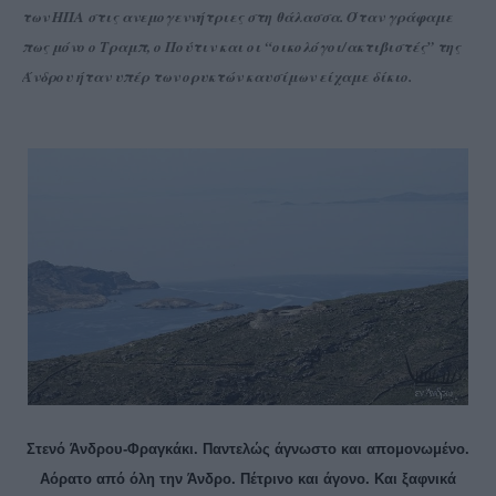
των ΗΠΑ στις ανεμογεννήτριες στη θάλασσα. Όταν γράφαμε
πως μόνο ο Τραμπ, ο Πούτιν και οι “οικολόγοι/ακτιβιστές” της
Άνδρου ήταν υπέρ των ορυκτών καυσίμων είχαμε δίκιο.
Στενό Άνδρου-Φραγκάκι. Παντελώς άγνωστο και απομονωμένο.
Αόρατο από όλη την Άνδρο. Πέτρινο και άγονο. Και ξαφνικά