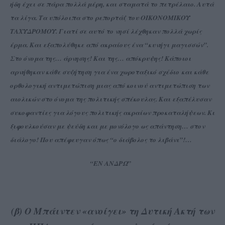
ήδη έχει σε πάρα πολλά μέρη, και σταματά το πετρέλαιο. Αυτά
τα λίγα. Τα υπόλοιπα στο ρεπορτάζ του ΟΙΚΟΝΟΜΙΚΟΥ
ΤΑΧΥΔΡΟΜΟΥ. Γιατί σε αυτό το νησί λέχθηκαν πολλά χωρίς
έρμα. Και εξαπολύθηκε από ακραίους ένα “κυνήγι μαγισσών”.
Στο όνομα της… άρνησης! Και της… απόκρυψης! Κάποιοι
αρνήθηκαν κάθε συζήτηση για ένα χωροταξικό σχέδιο και κάθε
ορθολογική αντιμετώπιση μιας από κοινού αντιμετώπιση των
αιολικών στο όνομα της πολιτικής σπέκουλας. Και εξαπέλυσαν
συκοφαντίες για λόγους πολιτικής ακραίων προκαταλήψεων. Κι
ξιφουλκούσαν με ψεύδη και με μονόλογο ως απάντηση… στον
διάλογο! Που
απέφευγαν
όπως “ο διάβολος το λιβάνι”!…
“ΕΝ ΑΝΔΡΩ”
(β) Ο Μπάιντεν «ανοίγει» τη Δυτική Ακτή των