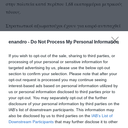
στην πολιτεία κατά περίπου 1,68 εκατομμύρια μετρικούς
τόνους.
Στρατιωτικοί αξιωματούχοι έχουν για καιρό αντιταχθεί
στην ανάπτυξη ΑΠΕ στη Δυτική Ακτή, επικαλούμενοι
ανάγκες δοκιμών και εκπαίδευσης των ενόπλων
enandro -
Do Not Process My Personal Information
δυνάμεων στην περιοχή. Ο γόρδιος δεσμός λύθηκε μετά
If you wish to opt-out of the sale, sharing to third parties, or
από σχεδόν δύο χρόνια διαπραγματεύσεων από ομάδα
processing of your personal or sensitive information for
εργασίας που εκπροσωπεί ομοσπονδιακούς φορείς, το
targeted advertising by us, please use the below opt-out
Υπουργείο Άμυνας των ΗΠΑ και την Επιτροπή
section to confirm your selection. Please note that after your
opt-out request is processed you may continue seeing
Ενέργειας της Καλιφόρνια.
interest-based ads based on personal information utilized by
us or personal information disclosed to third parties prior to
Πλέον αρκετές εταιρείες ΑΠΕ έχουν δείξει ενδιαφέρον
your opt-out. You may separately opt-out of the further
για να συμμετάσχουν στα έργα που θα γίνουν την
disclosure of your personal information by third parties on the
IAB’s list of downstream participants. This information may
περιοχή. Ανάμεσα σε αυτές οι Magellan Wind, Orsted
also be disclosed by us to third parties on the
IAB’s List of
North America Inc. και Equinor ASA αποτελούν μέρος
Downstream Participants
that may further disclose it to other
συμμαχίας που πιέζει για ανάπτυξη offshore αιολικών
third parties.