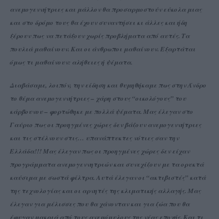
ανεμογεννήτριες και μάλλον θα προσαρμοστούν εύκολα μιας
και στο δρόμο τους θα έχουν συναντήσει κι άλλες και ήδη
ξέρουν πως να πετάξουν χωρίς προβλήματα από αυτές. Τα
πουλιά μαθαίνουν. Και οι άνθρωποι μαθαίνουν. Εξαρτάται
όμως τι μαθαίνουν: αλήθειες ή ψέματα.
Διαβάσαμε, λοιπόν, την είδηση και θυμηθήκαμε πως στην Άνδρο
το θέμα ανεμογεννήτριες – χάρη στους “οικολόγους” του
κάρβουνου – φορτώθηκε με πολλά ψέματα. Μας έλεγαν στο
Γαύριο πως οι προηγμένες χώρες δεν βάζουν ανεμογεννήτριες
και τις στέλνουν στις… υπανάπτυκτες νότιες σαν την
Ελλάδα!!! Μας έλεγαν πως οι προηγμένες χώρες δεν είχαν
προγράμματα ανεμογεννητριών και συνεχίζουν με τα ορυκτά
καύσιμα με σωστά φίλτρα. Αυτά έλεγαν οι “ακτιβιστές” κατά
της τεχνολογίας και οι αρνητές της κλιματικής αλλαγής. Μας
έλεγαν για μέλισσες που θα χάνονταν και για ζώα που θα
έφυγαν μακριά από τους ανεμόμυλους της νέας εποχής. Και τι