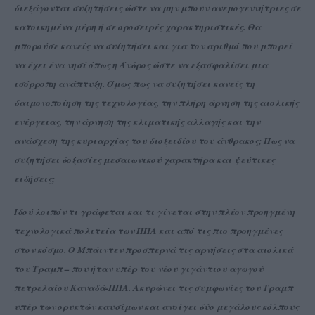
διεξάγονται συζητήσεις ώστε να μην μπουν ανεμογεννήτριες σε
κατοικημένα μέρη ή σε οροσειρές χαρακτηριστικές. Θα
μπορούσε κανείς να συζητήσει και για τον αριθμό που μπορεί
να έχει ένα νησί όπως η Άνδρος ώστε να εξασφαλίσει μια
ισόρροπη ανάπτυξη. Όμως πως να συζητήσει κανείς τη
δαιμονοποίηση της τεχνολογίας, την πλήρη άρνηση της αιολικής
ενέργειας, την άρνηση της κλιματικής αλλαγής και την
ανάσχεση της κυριαρχίας του διοξειδίου του άνθρακος; Πως να
συζητήσει δοξασίες μεσαιωνικού χαρακτήρα και ψεύτικες
ειδήσεις;
Ιδού λοιπόν τι γράφεται και τι γίνεται στην πλέον προηγμένη
τεχνολογικά πολιτεία των ΗΠΑ και από τις πιο προηγμένες
στον κόσμο. Ο Μπάιντεν προσπερνά τις αρνήσεις στα αιολικά
του Τραμπ – που ήταν υπέρ του νέου γιγάντιου αγωγού
πετρελαίου Καναδά-ΗΠΑ. Ακυρώνει τις συμφωνίες του Τραμπ
υπέρ των ορυκτών καυσίμων και ανοίγει δύο μεγάλους κόλπους