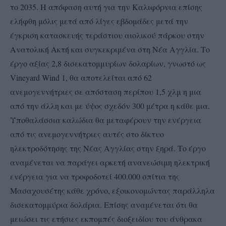
το 2035. Η απόφαση αυτή για την Καλιφόρνια επίσης
ελήφθη μόλις μετά από λίγες εβδομάδες μετά την
έγκριση κατασκευής τεράστιου αιολικού πάρκου στην
Ανατολική Ακτή και συγκεκριμένα στη Νέα Αγγλία. Το
έργο αξίας 2,8 δισεκατομμυρίων δολαρίων, γνωστό ως
Vineyard Wind 1, θα αποτελείται από 62
ανεμογεννήτριες σε απόσταση περίπου 1,5 χλμ η μια
από την άλλη και με ύψος σχεδόν 300 μέτρα η κάθε μια.
Υποθαλάσσια καλώδια θα μεταφέρουν την ενέργεια
από τις ανεμογεννήτριες αυτές στο δίκτυο
ηλεκτροδότησης της Νέας Αγγλίας στην ξηρά. Το έργο
αναμένεται να παράγει αρκετή ανανεώσιμη ηλεκτρική
ενέργεια για να τροφοδοτεί 400.000 σπίτια της
Μασαχουσέτης κάθε χρόνο, εξοικονομώντας παράλληλα
δισεκατομμύρια δολάρια. Επίσης αναμένεται ότι θα
μειώσει τις ετήσιες εκπομπές διοξειδίου του άνθρακα