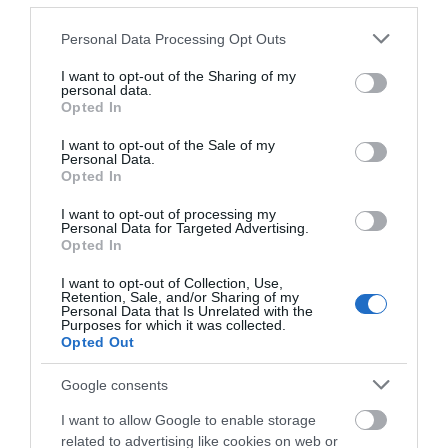
πάρκων κοντά στην Καλιφόρνια.
Please note that this website/app uses one or more Google
Personal Data Processing Opt Outs
services and may gather and store information including but
not limited to your visit or usage behaviour. You may click to
I want to opt-out of the Sharing of my
personal data.
grant or deny consent to Google and its third-party tags to
Opted In
use your data for below specified purposes in below Google
consent section.
I want to opt-out of the Sale of my
Personal Data.
Opted In
I want to opt-out of processing my
Personal Data for Targeted Advertising.
Opted In
I want to opt-out of Collection, Use,
Retention, Sale, and/or Sharing of my
1
ΣΧΌΛΙΟ
Personal Data that Is Unrelated with the
Purposes for which it was collected.
Opted Out
Google consents
Ο/Η
Andriotis
I want to allow Google to enable storage
01/06/2021 στις 13:56
related to advertising like cookies on web or