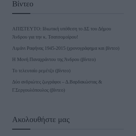
Βίντεο
ΑΠΙΣΤΕΥΤΟ: Ιδιωτική υπόθεση το ΔΣ του Δήμου
Άνδρου για την κ. Τσατσομοίρου!
Λιμάνι Ραφήνας 1945-2015 (χρονογράφημα και βίντεο)
Η Μονή Παναχράντου της Άνδρου (βίντεο)
Το τελευταίο ρεμέτζο (βίντεο)
Δύο ανδριώτες ζωγράφοι – Δ.Βαρδακώστας &
Γ.Σεργουλόπουλος (βίντεο)
Ακολουθήστε μας