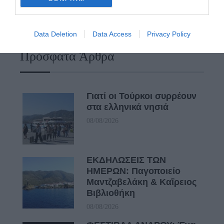
ευκαιρίες για να φανεί.
ΡΑΦΗΝΑ – ΘΕΟΥΤΑ σημειώσατε…
Data Deletion
Data Access
Privacy Policy
Πρόσφατα Άρθρα
Γιατί οι Τούρκοι συρρέουν
στα ελληνικά νησιά
08/08/2026
ΕΚΔΗΛΩΣΕΙΣ ΤΩΝ
ΗΜΕΡΩΝ: Παγοποιείο
Μαντζαβελάκη & Καΐρειος
Βιβλιοθήκη
08/08/2026