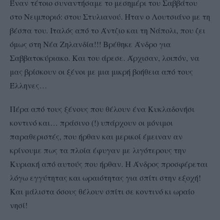
Έναν τέτοιο συναντήσαμε το μεσημέρι του Σαββάτου
στο Νειμποριό: στου Στυλιανού. Ήταν ο Λουτσιάνο με τη
βέσπα του. Ιταλός από το Άντζιο και τη Νάπολι, που ζει
όμως στη Νέα Ζηλανδία!!! Βρέθηκε Άνδρο για
Σαββατοκύριακο. Και του άρεσε. Άρχισαν, λοιπόν, να
μας βρίσκουν οι ξένοι με μια μικρή βοήθεια από τους
Έλληνες…
Πέρα από τους ξένους που θέλουν ένα Κυκλαδονήσι
κοντινό και… πράσινο (!) υπάρχουν οι μόνιμοι
παραθεριστές, που ήρθαν και μερικοί έμειναν αν
κρίνουμε πως τα πλοία έφυγαν με λιγότερους την
Κυριακή από αυτούς που ήρθαν. Η Άνδρος προσφέρεται
λόγω εγγύτητας και ωραιότητας για σπίτι στην εξοχή!
Και μάλιστα όσους θέλουν σπίτι σε κοντινό κι ωραίο
νησί!