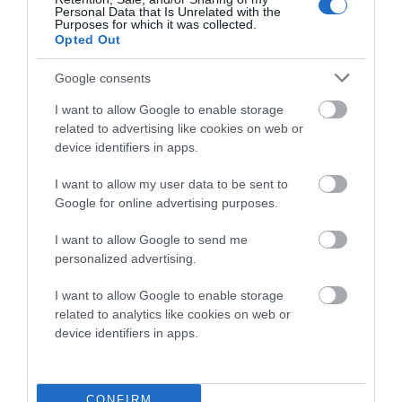
Personal Data that Is Unrelated with the
Purposes for which it was collected.
Opted Out
Google consents
I want to allow Google to enable storage
related to advertising like cookies on web or
device identifiers in apps.
Προτεινόμενα άρθρα
I want to allow my user data to be sent to
Google for online advertising purposes.
Γιατί οι Τούρκοι συρρέουν στα ελληνικά νησιά
I want to allow Google to send me
personalized advertising.
ΕΚΔΗΛΩΣΕΙΣ ΤΩΝ ΗΜΕΡΩΝ: Παγοποιείο
Μαντζαβελάκη & Καΐρειος Βιβλιοθήκη
I want to allow Google to enable storage
related to analytics like cookies on web or
ΦΕΣΤΙΒΑΛ ΑΝΔΡΟΥ: Ένα βαθυστόχαστο έργο του
device identifiers in apps.
Μπέκετ
Η νεολαία της Άνδρου είναι εδώ. Χρειάζεται όμως
CONFIRM