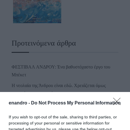
Προτεινόμενα άρθρα
ΦΕΣΤΙΒΑΛ ΑΝΔΡΟΥ: Ένα βαθυστόχαστο έργο του
Μπέκετ
Η νεολαία της Άνδρου είναι εδώ. Χρειάζεται όμως
ευκαιρίες για να φανεί.
enandro -
Do Not Process My Personal Information
ΡΑΦΗΝΑ – ΘΕΟΥΤΑ σημειώσατε…
ΣΥΓΚΛΟΝΙΣΤΙΚΟΣ ΑΠΟΧΑΙΡΕΤΙΣΜΟΣ ΣΤΗ
If you wish to opt-out of the sale, sharing to third parties, or
ΡΑΦΗΝΑ ΣΤΟ «ΤΕΛΕΥΤΑΙΟ ΜΠΑΡΚΟ» ΤΟΥ
processing of your personal or sensitive information for
targeted advertising by us, please use the below opt-out