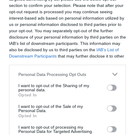
ΚΑΠΕΤΑΝ ΑΝΤΩΝΗ ΒΙΔΑΛΗ
section to confirm your selection. Please note that after your
Απαράδεκτη εμπειρία στη Ραφήνα. Φωτογραφίες από την
opt-out request is processed you may continue seeing
interest-based ads based on personal information utilized by
αναχώρηση εκείνης της ώρας…
us or personal information disclosed to third parties prior to
your opt-out. You may separately opt-out of the further
disclosure of your personal information by third parties on the
Πρόσφατα Άρθρα
IAB’s list of downstream participants. This information may
also be disclosed by us to third parties on the
IAB’s List of
Downstream Participants
that may further disclose it to other
third parties.
ΦΕΣΤΙΒΑΛ ΑΝΔΡΟΥ: Ένα
βαθυστόχαστο έργο του
Please note that this website/app uses one or more Google
Personal Data Processing Opt Outs
Μπέκετ
services and may gather and store information including but
not limited to your visit or usage behaviour. You may click to
I want to opt-out of the Sharing of my
07/08/2026
personal data.
grant or deny consent to Google and its third-party tags to
Opted In
use your data for below specified purposes in below Google
ΤΟ ΜΕΓΑΛΥΤΕΡΟ
consent section.
I want to opt-out of the Sale of my
ΠΑΝΗΓΥΡΙ ΤΗΣ ΑΝΔΡΟΥ:
Personal Data.
Του Σωτήρος στην Άρνη!…
Opted In
07/08/2026
I want to opt-out of processing my
Personal Data for Targeted Advertising.