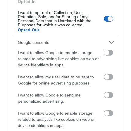
Opted In
ΟΙ «ΕΥΤΥΧΙΣΜΕΝΕΣ
ΜΕΡΕΣ» ΕΙΝΑΙ ΜΠΡΟΣΤΑ:
I want to opt-out of Collection, Use,
Retention, Sale, and/or Sharing of my
Μια επίκαιρη ανάλυση για
Personal Data that Is Unrelated with the
Purposes for which it was collected.
το λιμάνι της Ραφήνας…
Opted Out
06/08/2026
Google consents
Η Άνδρος συνεχίζει να
μπαρκάρει…
I want to allow Google to enable storage
related to advertising like cookies on web or
06/08/2026
device identifiers in apps.
I want to allow my user data to be sent to
Η νεολαία της Άνδρου είναι
Google for online advertising purposes.
εδώ. Χρειάζεται όμως
ευκαιρίες για να φανεί.
I want to allow Google to send me
personalized advertising.
05/08/2026
I want to allow Google to enable storage
related to analytics like cookies on web or
device identifiers in apps.