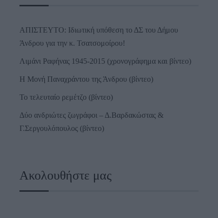
ΑΠΙΣΤΕΥΤΟ: Ιδιωτική υπόθεση το ΔΣ του Δήμου
Άνδρου για την κ. Τσατσομοίρου!
Λιμάνι Ραφήνας 1945-2015 (χρονογράφημα και βίντεο)
Η Μονή Παναχράντου της Άνδρου (βίντεο)
Το τελευταίο ρεμέτζο (βίντεο)
Δύο ανδριώτες ζωγράφοι – Δ.Βαρδακώστας &
Γ.Σεργουλόπουλος (βίντεο)
Ακολουθήστε μας