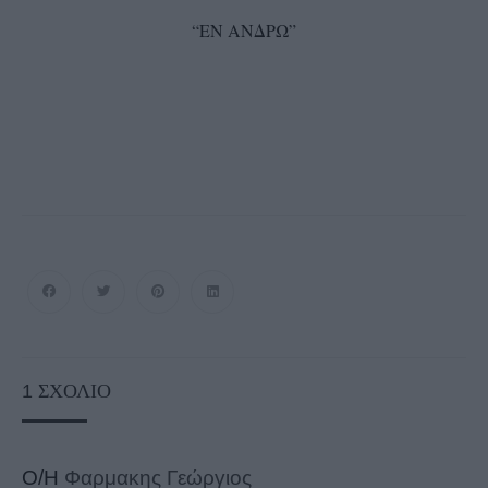
“ΕΝ ΑΝΔΡΩ”
1
ΣΧΌΛΙΟ
Ο/Η
Φαρμακης Γεώργιος