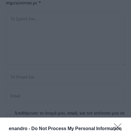
σημειώνονται με
*
Αποθήκευσε το όνομά μου, email, και τον ιστότοπο μου σε
αυτόν τον πλοηγό για την επόμενη φορά που θα σχολιάσω.
enandro -
Do Not Process My Personal Information