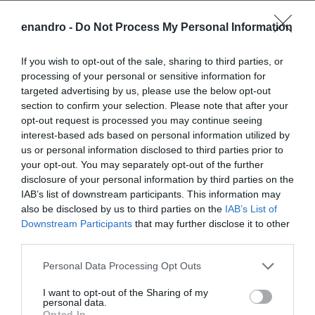
Ο/Η
Γιωργος Νειμποριο
enandro -
Do Not Process My Personal Information
06/07/2021 στις 13:38
Πόσες φορές ακόμα θα πληρώσουμε για τις
If you wish to opt-out of the sale, sharing to third parties, or
περιουσίες μας ? Ελεος πια . Μας λειστεουν
processing of your personal or sensitive information for
targeted advertising by us, please use the below opt-out
καθημερινα μια με τις αυξήσεις στα είδη
section to confirm your selection. Please note that after your
πρώτης ανάγκης και Δεν αντιδρά κανείς πια ?
opt-out request is processed you may continue seeing
Όλοι τόσο βολεμένοι οικονομικά είναι που δεν
interest-based ads based on personal information utilized by
us or personal information disclosed to third parties prior to
τους έχουν αγγίξει ούτε οι μειώσεις μισθών και
your opt-out. You may separately opt-out of the further
συντάξεων ούτε η κρίση ούτε οι φόροι? Πάλι
disclosure of your personal information by third parties on the
θα πλουτίσει το κράτος και οι λογιστές.
IAB’s list of downstream participants. This information may
Ελεοοοοοοος
also be disclosed by us to third parties on the
IAB’s List of
Downstream Participants
that may further disclose it to other
ΑΠΆΝΤΗΣΗ
third parties.
Please note that this website/app uses one or more Google
Personal Data Processing Opt Outs
ΑΦΉΣΤΕ ΈΝΑ ΣΧΌΛΙΟ
services and may gather and store information including but
not limited to your visit or usage behaviour. You may click to
I want to opt-out of the Sharing of my
personal data.
grant or deny consent to Google and its third-party tags to
Opted In