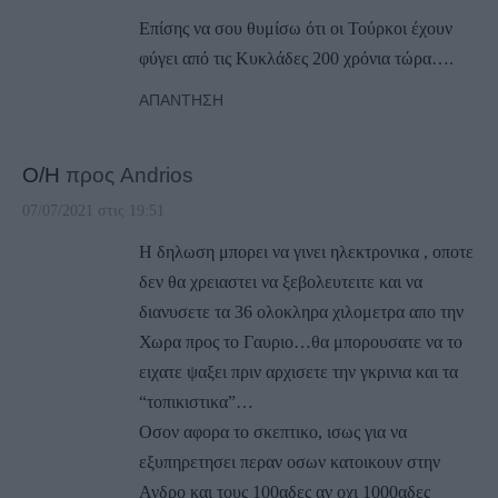
Επίσης να σου θυμίσω ότι οι Τούρκοι έχουν
φύγει από τις Κυκλάδες 200 χρόνια τώρα….
ΑΠΆΝΤΗΣΗ
Ο/Η
προς Andrios
07/07/2021 στις 19:51
Η δηλωση μπορει να γινει ηλεκτρονικα , οποτε
δεν θα χρειαστει να ξεβολευτειτε και να
διανυσετε τα 36 ολοκληρα χιλομετρα απο την
Χωρα προς το Γαυριο…θα μπορουσατε να το
ειχατε ψαξει πριν αρχισετε την γκρινια και τα
“τοπικιστικα”…
Οσον αφορα το σκεπτικο, ισως για να
εξυπηρετησει περαν οσων κατοικουν στην
Ανδρο και τους 100αδες αν οχι 1000αδες