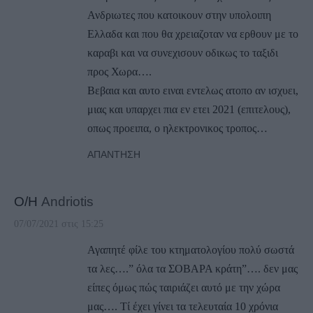
Ανδριωτες που κατοικουν στην υπολοιπη
Ελλαδα και που θα χρειαζοταν να ερθουν με το
καραβι και να συνεχισουν οδικως το ταξιδι
προς Χωρα….
Βεβαια και αυτο ειναι εντελως ατοπο αν ισχυει,
μιας και υπαρχει πια εν ετει 2021 (επιτελους),
οπως προειπα, ο ηλεκτρονικος τροπος…
ΑΠΆΝΤΗΣΗ
Ο/Η
Andriotis
07/07/2021 στις 15:25
Αγαπητέ φίλε του κτηματολογίου πολύ σωστά
τα λες….” όλα τα ΣΟΒΑΡΑ κράτη”…. δεν μας
είπες όμως πώς ταιριάζει αυτό με την χώρα
μας…. Τί έχει γίνει τα τελευταία 10 χρόνια