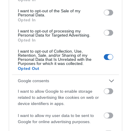
use your data for below specified purposes in below Google
Η ηλ. διεύθυνση σας δεν δημοσιεύεται.
Τα υποχρεωτικά πεδία
consent section.
I want to opt-out of the Sale of my
Personal Data.
σημειώνονται με
*
Opted In
I want to opt-out of processing my
Personal Data for Targeted Advertising.
Opted In
I want to opt-out of Collection, Use,
Retention, Sale, and/or Sharing of my
Personal Data that Is Unrelated with the
Purposes for which it was collected.
Opted Out
Google consents
I want to allow Google to enable storage
related to advertising like cookies on web or
device identifiers in apps.
I want to allow my user data to be sent to
Google for online advertising purposes.
Αποθήκευσε το όνομά μου, email, και τον ιστότοπο μου σε