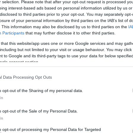
r selection. Please note that after your opt-out request is processed y
eing interest-based ads based on personal information utilized by us or
disclosed to third parties prior to your opt-out. You may separately opt-
πισμό των όγκων τους. Το βραδάκι το χαμσίνι κόπασε
losure of your personal information by third parties on the IAB’s list of
. This information may also be disclosed by us to third parties on the
IA
ου παρέδωσε την πορεία και την εντολή του
Participants
that may further disclose it to other third parties.
το δύσκολο πέρασμα. Το φεγγάρι επρόκειτο να βγει
 that this website/app uses one or more Google services and may gath
τά τις δωδεκάμισι ο ορίζοντας κατάπλωρα φάνηκε να
including but not limited to your visit or usage behaviour. You may click 
νήθως η ανατολή του φεγγαριού. Το φως όμως άρχισε
 to Google and its third-party tags to use your data for below specifi
σχέση με το φεγγάρι. Σκιάχτηκα και ξύπνησα τον
ogle consent section.
ουμπώνοντας το παντελόνι του. Στο μεταξύ μια
. Όταν είδε το φαινόμενο τα ‘χασε. Δεν είχε
l Data Processing Opt Outs
Ξύπνησε και τους άλλους. Γέμισε η γέφυρα τρομαγμένα
o opt-out of the Sharing of my personal data.
ίρνει κουράγιο.
In
o opt-out of the Sale of my Personal Data.
In
to opt-out of processing my Personal Data for Targeted