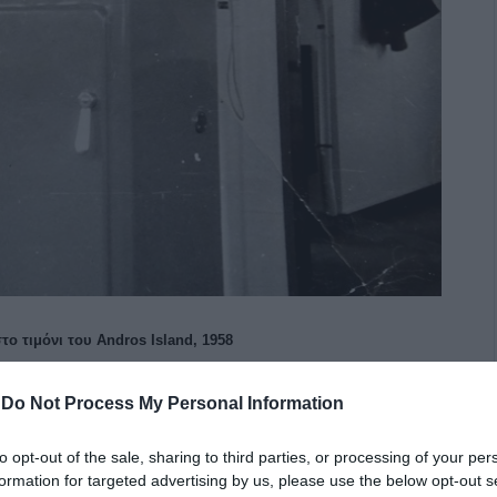
ο τιμόνι του Andros Island, 1958
έσα σε μια αμμοθύελλα που μας ανάγκαζε να φοράμε
-
Do Not Process My Personal Information
 κοκκινόχωμα είχε κολλήσει σ΄όλο το καράβι βάφοντάς
αντάρ δε δούλευε από καιρό. Όλη τη μέρα ο
to opt-out of the sale, sharing to third parties, or processing of your per
formation for targeted advertising by us, please use the below opt-out s
άσουμε μέσα από κάτι βραχονήσια και χωρίς ραντάρ