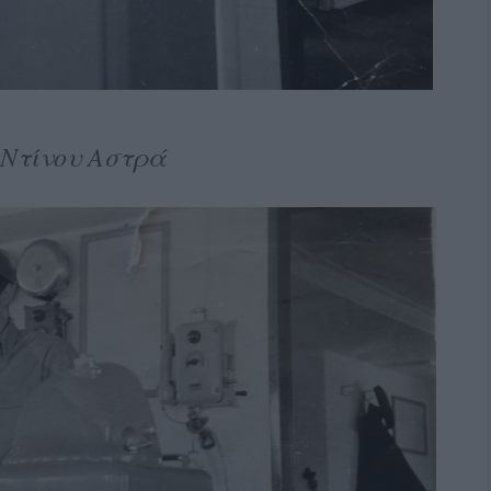
 Ντίνου Αστρά