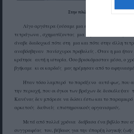
Στην πλώρη του Andros Island με φ
Λίγο αργότερα ζούσαμε μια εμπειρία πρωτόγνωρη. 
τετράγωνα , σχηματίζοντας μια τεράστια σκακιέρα. 
άναβε διαδοχικά πότε στη μια και πότε στην άλλη τετρ
αναβόσβηναν πανίσχυροι προβολείς . Όταν η μια ήταν 
κράτησε αυτή η ιστορία. Όσο βρισκόμασταν μέσα, ο χρό
βγήκαμε κι οι καρδιές μας ηρέμησαν από το αφηνιασμέ
Ήταν τόσο λαμπερό το παράξενο αυτό φως, που ακόμ
την περιοχή, που οι όγκοι των βράχων δε δυσκόλεψαν 
Κανένας δεν μπόρεσε να δώσει έστω και το παραμικρό 
αρκετούς διεθνείς επιστημονικούς οργανισμούς.
Μετά από πολλά χρόνια διάβασα ένα βιβλίο που αν
συγγραφέας του, βέβαιος για την ύπαρξη λογικής ζωής