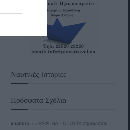
Ναυτικές Ιστορίες
Πρόσφατα Σχόλια
enandro
στο
ΡΑΦΗΝΑ – ΘΕΟΥΤΑ σημειώσατε…