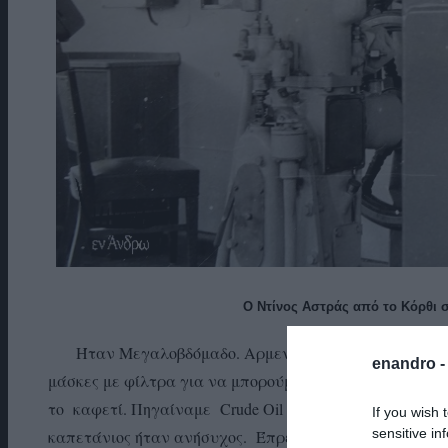
Ο Ντίνος Αστράς από το Κόρθι στ
Ήταν Μεγαλοβδόμαδο. Αρμενίζαμε στον Περσικό μ
enandro 
μάσκες με φίλτρα για να μπορούμε ν’ αναπνέουμε. Το
το καφετί. Πηγαίναμε Crude Oil στη Γιακοχάμα. Το ρ
If you wish 
sensitive in
καπετάνιος ήταν ανήσυχος. Έπρεπε τη νύχτα να περ