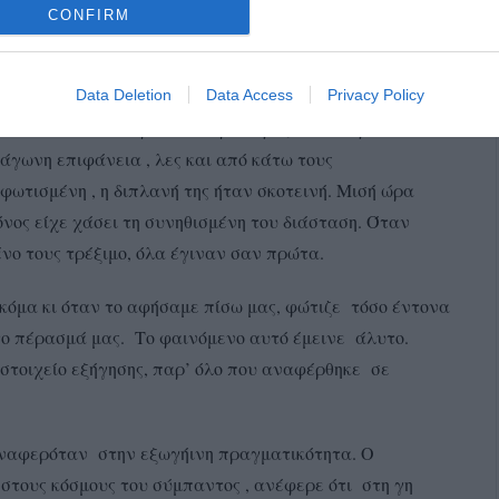
CONFIRM
όντο το τάνκερ Androa Trader, 1958
Ολάκερη εκείνη η θαλάσσια έκταση χωρίστηκε σε
Data Deletion
Data Access
Privacy Policy
Ένα πολύ έντονο πρασινοκίτρινο φως που τύφλωνε
άγωνη επιφάνεια , λες και από κάτω τους
φωτισμένη , η διπλανή της ήταν σκοτεινή. Μισή ώρα
νος είχε χάσει τη συνηθισμένη του διάσταση. Όταν
νο τους τρέξιμο, όλα έγιναν σαν πρώτα.
α κι όταν το αφήσαμε πίσω μας, φώτιζε τόσο έντονα
το πέρασμά μας. Το φαινόμενο αυτό έμεινε άλυτο.
στοιχείο εξήγησης, παρ’ όλο που αναφέρθηκε σε
αφερόταν στην εξωγήινη πραγματικότητα. Ο
 στους κόσμους του σύμπαντος , ανέφερε ότι στη γη