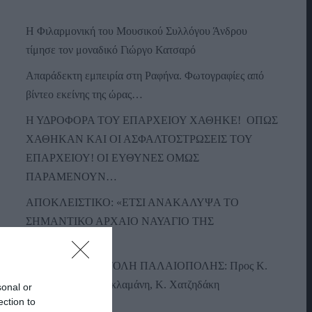
Η Φιλαρμονική του Μουσικού Συλλόγου Άνδρου
τίμησε τον μοναδικό Γιώργο Κατσαρό
Απαράδεκτη εμπειρία στη Ραφήνα. Φωτογραφίες από
βίντεο εκείνης της ώρας…
Η ΥΔΡΟΦΟΡΑ ΤΟΥ ΕΠΑΡΧΕΙΟΥ ΧΑΘΗΚΕ! ΟΠΩΣ
ΧΑΘΗΚΑΝ ΚΑΙ ΟΙ ΑΣΦΑΛΤΟΣΤΡΩΣΕΙΣ ΤΟΥ
ΕΠΑΡΧΕΙΟΥ! ΟΙ ΕΥΘΥΝΕΣ ΟΜΩΣ
ΠΑΡΑΜΕΝΟΥΝ…
ΑΠΟΚΛΕΙΣΤΙΚΟ: «ΕΤΣΙ ΑΝΑΚΑΛΥΨΑ ΤΟ
ΣΗΜΑΝΤΙΚΟ ΑΡΧΑΙΟ ΝΑΥΑΓΙΟ ΤΗΣ
ΑΝΔΡΟΥ!…»
ΑΝΟΙΧΤΗ ΕΠΙΣΤΟΛΗ ΠΑΛΑΙΟΠΟΛΗΣ: Προς K.
Μητσοτάκη, N. Κακλαμάνη, K. Χατζηδάκη
sonal or
ection to