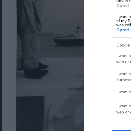
Advertis
Opted 
I want t
of my P
was col
Opted 
Google 
I want t
web or d
I want t
purpose
I want 
I want t
web or d