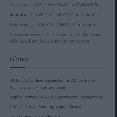
Ανώνυμος
στο
ΡΑΦΗΝΑ – ΘΕΟΥΤΑ σημειώσατε…
enandro
στο
ΡΑΦΗΝΑ – ΘΕΟΥΤΑ σημειώσατε…
Καλημέρα
στο
ΡΑΦΗΝΑ – ΘΕΟΥΤΑ σημειώσατε…
Συχνός επισκέπτης
στο
Η νεολαία της Άνδρου είναι
εδώ. Χρειάζεται όμως ευκαιρίες για να φανεί.
Βίντεο
ΑΠΙΣΤΕΥΤΟ: Ιδιωτική υπόθεση το ΔΣ του Δήμου
Άνδρου για την κ. Τσατσομοίρου!
Λιμάνι Ραφήνας 1945-2015 (χρονογράφημα και βίντεο)
Η Μονή Παναχράντου της Άνδρου (βίντεο)
Το τελευταίο ρεμέτζο (βίντεο)