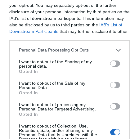
your opt-out. You may separately opt-out of the further
disclosure of your personal information by third parties on the
IAB’s list of downstream participants. This information may
also be disclosed by us to third parties on the
IAB’s List of
Downstream Participants
that may further disclose it to other
third parties.
Please note that this website/app uses one or more Google
Personal Data Processing Opt Outs
services and may gather and store information including but
not limited to your visit or usage behaviour. You may click to
I want to opt-out of the Sharing of my
personal data.
grant or deny consent to Google and its third-party tags to
Opted In
use your data for below specified purposes in below Google
consent section.
I want to opt-out of the Sale of my
Personal Data.
Opted In
I want to opt-out of processing my
Personal Data for Targeted Advertising.
Opted In
I want to opt-out of Collection, Use,
Retention, Sale, and/or Sharing of my
Personal Data that Is Unrelated with the
Purposes for which it was collected.