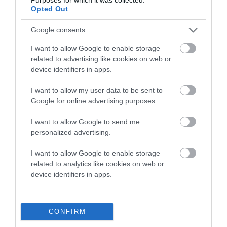
Προτεινόμενα άρθρα
Opted Out
Google consents
I want to allow Google to enable storage
Η Φιλαρμονική του Μουσικού Συλλόγου Άνδρου τίμησε
related to advertising like cookies on web or
τον μοναδικό Γιώργο Κατσαρό
device identifiers in apps.
Απαράδεκτη εμπειρία στη Ραφήνα. Φωτογραφίες από
I want to allow my user data to be sent to
βίντεο εκείνης της ώρας…
Google for online advertising purposes.
Η ΥΔΡΟΦΟΡΑ ΤΟΥ ΕΠΑΡΧΕΙΟΥ ΧΑΘΗΚΕ! ΟΠΩΣ
I want to allow Google to send me
ΧΑΘΗΚΑΝ ΚΑΙ ΟΙ ΑΣΦΑΛΤΟΣΤΡΩΣΕΙΣ ΤΟΥ
personalized advertising.
ΕΠΑΡΧΕΙΟΥ! ΟΙ ΕΥΘΥΝΕΣ ΟΜΩΣ
I want to allow Google to enable storage
ΠΑΡΑΜΕΝΟΥΝ…
related to analytics like cookies on web or
device identifiers in apps.
ΑΠΟΚΛΕΙΣΤΙΚΟ: «ΕΤΣΙ ΑΝΑΚΑΛΥΨΑ ΤΟ
ΣΗΜΑΝΤΙΚΟ ΑΡΧΑΙΟ ΝΑΥΑΓΙΟ ΤΗΣ ΑΝΔΡΟΥ!…»
ΑΝΟΙΧΤΗ ΕΠΙΣΤΟΛΗ ΠΑΛΑΙΟΠΟΛΗΣ: Προς K.
CONFIRM
Μητσοτάκη, N. Κακλαμάνη, K. Χατζηδάκη