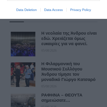
Data Deletion
Data Access
Privacy Policy
Πρόσφατα Άρθρα
Η νεολαία της Άνδρου είναι
εδώ. Χρειάζεται όμως
ευκαιρίες για να φανεί.
05/08/2026
Η Φιλαρμονική του
Μουσικού Συλλόγου
Άνδρου τίμησε τον
μοναδικό Γιώργο Κατσαρό
05/08/2026
ΡΑΦΗΝΑ – ΘΕΟΥΤΑ
σημειώσατε…
05/08/2026