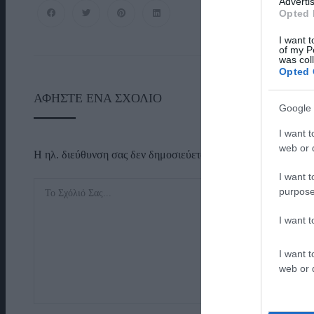
Advertis
Opted 
I want t
of my P
was col
Opted 
ΑΦΉΣΤΕ ΈΝΑ ΣΧΌΛΙΟ
Google 
I want t
web or d
Η ηλ. διεύθυνση σας δεν δημοσιεύεται.
Τα υποχρεωτικά πεδί
I want t
purpose
I want 
I want t
web or d