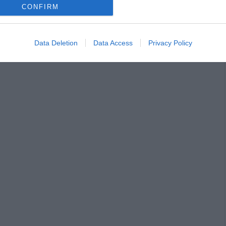
CONFIRM
σε αυτόν τον πλοηγό για την επόμενη φορά που θα σχολιάσω.
Data Deletion
Data Access
Privacy Policy