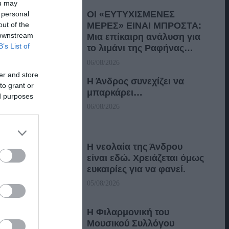
ou may
ΟΙ «ΕΥΤΥΧΙΣΜΕΝΕΣ
 personal
out of the
ΜΕΡΕΣ» ΕΙΝΑΙ ΜΠΡΟΣΤΑ:
 downstream
Μια επίκαιρη ανάλυση για
B’s List of
το λιμάνι της Ραφήνας…
06/08/2026
er and store
Η Άνδρος συνεχίζει να
to grant or
μπαρκάρει…
ed purposes
06/08/2026
Η νεολαία της Άνδρου
είναι εδώ. Χρειάζεται όμως
ευκαιρίες για να φανεί.
05/08/2026
Η Φιλαρμονική του
Μουσικού Συλλόγου