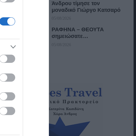
Άνδρου τίμησε τον
μοναδικό Γιώργο Κατσαρό
05/08/2026
ΡΑΦΗΝΑ – ΘΕΟΥΤΑ
σημειώσατε…
05/08/2026