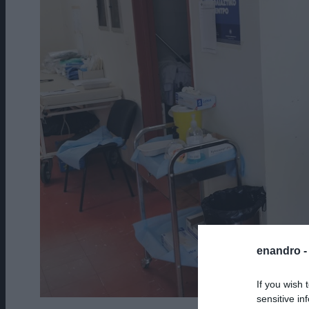
enandro 
If you wish 
sensitive in