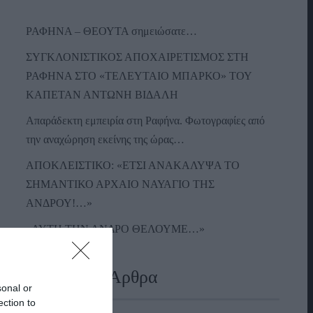
ΡΑΦΗΝΑ – ΘΕΟΥΤΑ σημειώσατε…
ΣΥΓΚΛΟΝΙΣΤΙΚΟΣ ΑΠΟΧΑΙΡΕΤΙΣΜΟΣ ΣΤΗ
ΡΑΦΗΝΑ ΣΤΟ «ΤΕΛΕΥΤΑΙΟ ΜΠΑΡΚΟ» ΤΟΥ
ΚΑΠΕΤΑΝ ΑΝΤΩΝΗ ΒΙΔΑΛΗ
Απαράδεκτη εμπειρία στη Ραφήνα. Φωτογραφίες από
την αναχώρηση εκείνης της ώρας…
ΑΠΟΚΛΕΙΣΤΙΚΟ: «ΕΤΣΙ ΑΝΑΚΑΛΥΨΑ ΤΟ
ΣΗΜΑΝΤΙΚΟ ΑΡΧΑΙΟ ΝΑΥΑΓΙΟ ΤΗΣ
ΑΝΔΡΟΥ!…»
«ΑΥΤΗ ΤΗΝ ΑΝΔΡΟ ΘΕΛΟΥΜΕ…»
Πρόσφατα Άρθρα
sonal or
ection to