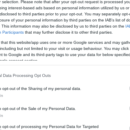
r selection. Please note that after your opt-out request is processed y
νδρου. Οι νέοι έρχονταν με την συνοδεία γονέα που υπέγραφε
eing interest-based ads based on personal information utilized by us or
disclosed to third parties prior to your opt-out. You may separately opt-
κρίνει τον εμβολιασμό του παιδιού τους.
losure of your personal information by third parties on the IAB’s list of
. This information may also be disclosed by us to third parties on the
IA
Άνδρο. Αναφέρθηκαν όμως 118 κρούσματα στις
Participants
that may further disclose it to other third parties.
 Π.Ε. Θήρας, 3 κρούσματα στην Π.Ε. Μήλου, 24
 that this website/app uses one or more Google services and may gath
 Νάξου, 28 κρούσματα στην Π.Ε. Πάρου, 5 κρούσματα
including but not limited to your visit or usage behaviour. You may click 
 to Google and its third-party tags to use your data for below specifi
ogle consent section.
 νέων στο Κέντρο Υγείας Άνδρου. Εμβολιάζονται νέοι
ι επιπλέον με απλό ραντεβού μπορούν να εμβολιαστούν
l Data Processing Opt Outs
υν ραντεβού.
o opt-out of the Sharing of my personal data.
In
ΑΝΔΡΩ»
o opt-out of the Sale of my Personal Data.
In
to opt-out of processing my Personal Data for Targeted