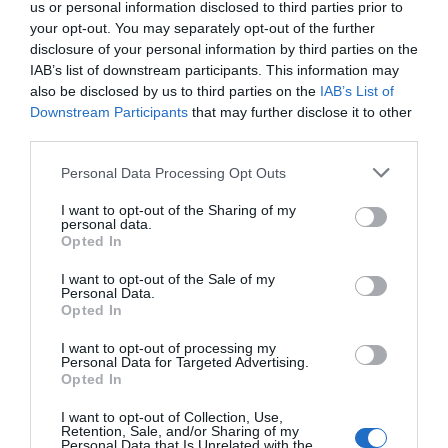
us or personal information disclosed to third parties prior to
your opt-out. You may separately opt-out of the further
disclosure of your personal information by third parties on the
IAB’s list of downstream participants. This information may
Προτεινόμενα άρθρα
also be disclosed by us to third parties on the
IAB’s List of
Downstream Participants
that may further disclose it to other
third parties.
ΓΙΑ ΤΗΝ ΓΙΟΡΤΗ ΤΟΥ ΓΕΡΟΝΤΑ ΕΥΔΟΚΙΜΟΥ
Please note that this website/app uses one or more Google
Personal Data Processing Opt Outs
services and may gather and store information including but
Φωτογραφίες-κειμήλια από καλοκαίρια στην Άνδρο –
not limited to your visit or usage behaviour. You may click to
I want to opt-out of the Sharing of my
personal data.
Από τον 19ο αιώνα μέχρι και την δεκαετία του 1970
grant or deny consent to Google and its third-party tags to
Opted In
use your data for below specified purposes in below Google
Η Άνδρος συνεχίζει να μπαρκάρει…
consent section.
I want to opt-out of the Sale of my
Personal Data.
ΤΟ ΜΕΓΑΛΥΤΕΡΟ ΠΑΝΗΓΥΡΙ ΤΗΣ ΑΝΔΡΟΥ: Του
Opted In
Σωτήρος στην Άρνη!…
I want to opt-out of processing my
Personal Data for Targeted Advertising.
ΟΡΜΟΣ ΚΟΡΘΙΟΥ: Όταν η φωτογραφία γίνεται μνήμη
Opted In
I want to opt-out of Collection, Use,
Πρόσφατα Άρθρα
Retention, Sale, and/or Sharing of my
Personal Data that Is Unrelated with the