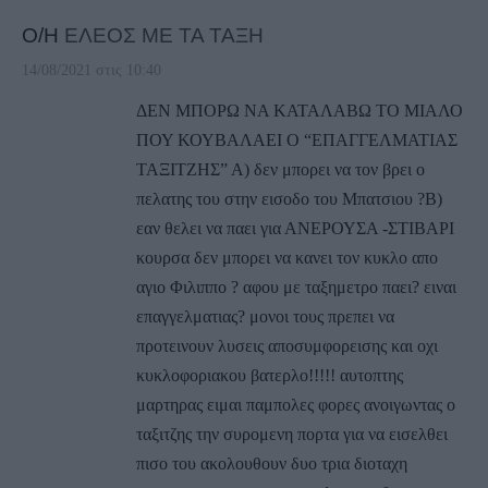
Ο/Η
ΕΛΕΟΣ ΜΕ ΤΑ ΤΑΞΗ
14/08/2021 στις 10:40
ΔΕΝ ΜΠΟΡΩ ΝΑ ΚΑΤΑΛΑΒΩ ΤΟ ΜΙΑΛΟ
ΠΟΥ ΚΟΥΒΑΛΑΕΙ Ο “ΕΠΑΓΓΕΛΜΑΤΙΑΣ
ΤΑΞΙΤΖΗΣ” Α) δεν μπορει να τον βρει ο
πελατης του στην εισοδο του Μπατσιου ?Β)
εαν θελει να παει για ΑΝΕΡΟΥΣΑ -ΣΤΙΒΑΡΙ
κουρσα δεν μπορει να κανει τον κυκλο απο
αγιο Φιλιππο ? αφου με ταξημετρο παει? ειναι
επαγγελματιας? μονοι τους πρεπει να
προτεινουν λυσεις αποσυμφορεισης και οχι
κυκλοφοριακου βατερλο!!!!! αυτοπτης
μαρτηρας ειμαι παμπολες φορες ανοιγωντας ο
ταξιτζης την συρομενη πορτα για να εισελθει
πισο του ακολουθουν δυο τρια διοταχη