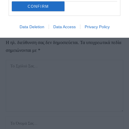
ΑΠΆΝΤΗΣΗ
CONFIRM
ΑΦΉΣΤΕ ΈΝΑ ΣΧΌΛΙΟ
Data Deletion
Data Access
Privacy Policy
Η ηλ. διεύθυνση σας δεν δημοσιεύεται.
Τα υποχρεωτικά πεδία
σημειώνονται με
*