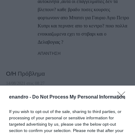
αυτοκινητα ,αυτα οι επαγγελματιες δεν τα
βλεπουν? καθε βραδυ ποσες κουρσες
φορτωνουν απο Μπατσι για Γαυριο Αγιο Πετρο
Κυπρι και περνανε απο το κεντρο? ποιο πολλα
ενοικιαζωμενα εχει το στιβαρι και ο
Δελαβογιας ?
ΑΠΆΝΤΗΣΗ
Ο/Η
Πρόβλημα
14/08/2021 στις 08:27
Πρέπει το λιμενικό που εχει καθε βράδυ ατομα
enandro -
Do Not Process My Personal Information
στον τοπικο σταθμό μπατσιου να αποτρέψει τη
διέλευση των ταξι μεσα απο την πλατεια του
If you wish to opt-out of the sale, sharing to third parties, or
processing of your personal or sensitive information for
μπατσιου, θα γίνει ατυχημα σίγουρα…δεν
targeted advertising by us, please use the below opt-out
έχουν μονο αρμοδιότητα γραφείου
section to confirm your selection. Please note that after your