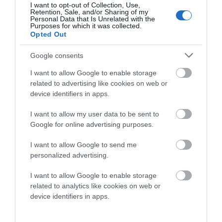
I want to opt-out of Collection, Use,
Retention, Sale, and/or Sharing of my
Personal Data that Is Unrelated with the
Ο/Η
Ακούει κανείς;
Purposes for which it was collected.
Opted Out
14/08/2021 στις 06:04
Google consents
Που ακούστηκε σε τουριστικό μέρος όπως
είναι το Μπατσι κατα τις βραδινές ώρες να
I want to allow Google to enable storage
related to advertising like cookies on web or
περνάνε αυτοκίνητα από την πλατεία;Ένα
device identifiers in apps.
βράδυ λοιπόν καθόμουν σε ένα τραπεζάκι στο
πεζοδρόμιο ενός μαγαζιού και περνάει ένα ταξί
I want to allow my user data to be sent to
Google for online advertising purposes.
ο οποίος πιθανόν κοιτούσε να βρει καμία
κούρσα και πήρε σβάρνα μια καρέκλα από ένα
I want to allow Google to send me
τραπεζάκι. Παραλίγο να συμβεί ατύχημα. Άσε
personalized advertising.
που με τόση κίνηση δεν μπορείς να
I want to allow Google to enable storage
περπατησεις και κάποιοι θρασυβουλοι
related to analytics like cookies on web or
ταξιτζήδες σε αγριοκοιτουν .Ακούει κανείς από
device identifiers in apps.
τους υπεύθυνους ;;