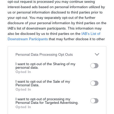
πληροφοριων.
opt-out request is processed you may continue seeing
interest-based ads based on personal information utilized by
ΑΠΆΝΤΗΣΗ
us or personal information disclosed to third parties prior to
your opt-out. You may separately opt-out of the further
disclosure of your personal information by third parties on the
Ο/Η
Επισκεπτης με παιδι
IAB’s list of downstream participants. This information may
also be disclosed by us to third parties on the
IAB’s List of
14/08/2021 στις 06:47
Downstream Participants
that may further disclose it to other
third parties.
Το μεγαλύτερο πρόβλημα στο Μπατσι και
αυτο πρέπει να το κοιτάξουν οι αρμόδιοι είναι
Please note that this website/app uses one or more Google
Personal Data Processing Opt Outs
το βράδυ που κλείνει ο δρόμος της πλατείας
services and may gather and store information including but
not limited to your visit or usage behaviour. You may click to
I want to opt-out of the Sharing of my
και γίνεται πεζόδρομος να περνάνε τα ταξί
personal data.
grant or deny consent to Google and its third-party tags to
Opted In
μέσα από την πλατεία και να έχουν και ύφος
use your data for below specified purposes in below Google
ορισμένοι οδηγοί που περπατάει ο κόσμος
consent section.
I want to opt-out of the Sale of my
Personal Data.
μέσα στη μέση ή που παίζουν τα παιδιά. Πολύ
Opted In
σοβαρό θέμα αυτό. Απο την κλειστή πλατεία
I want to opt-out of processing my
να μην περνάει κανένα αυτοκίνητο .
Personal Data for Targeted Advertising.
Opted In
ΑΠΆΝΤΗΣΗ