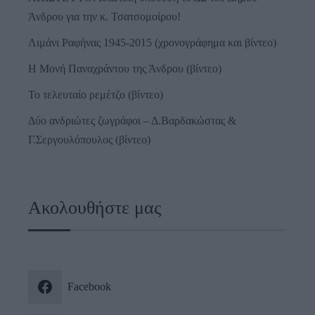
Άνδρου για την κ. Τσατσομοίρου!
Λιμάνι Ραφήνας 1945-2015 (χρονογράφημα και βίντεο)
Η Μονή Παναχράντου της Άνδρου (βίντεο)
Το τελευταίο ρεμέτζο (βίντεο)
Δύο ανδριώτες ζωγράφοι – Δ.Βαρδακώστας &
Γ.Σεργουλόπουλος (βίντεο)
Ακολουθήστε μας
Facebook