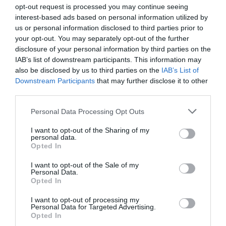
opt-out request is processed you may continue seeing
interest-based ads based on personal information utilized by
us or personal information disclosed to third parties prior to
ΑΦΉΣΤΕ ΈΝΑ ΣΧΌΛΙΟ
your opt-out. You may separately opt-out of the further
disclosure of your personal information by third parties on the
IAB’s list of downstream participants. This information may
also be disclosed by us to third parties on the
IAB’s List of
Η ηλ. διεύθυνση σας δεν δημοσιεύεται.
Τα υποχρεωτικά πεδία
Downstream Participants
that may further disclose it to other
σημειώνονται με
*
third parties.
Please note that this website/app uses one or more Google
Personal Data Processing Opt Outs
services and may gather and store information including but
not limited to your visit or usage behaviour. You may click to
I want to opt-out of the Sharing of my
personal data.
grant or deny consent to Google and its third-party tags to
Opted In
use your data for below specified purposes in below Google
consent section.
I want to opt-out of the Sale of my
Personal Data.
Opted In
I want to opt-out of processing my
Personal Data for Targeted Advertising.
Opted In