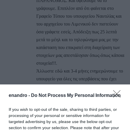
ΠΑΡΑΝΟΜΟΣ. Και οφείλουμε να το
γράψουμε. Επιπλέον από ότι φαίνεται στο
Γραφείο Τύπου του υπουργείου Ναυτιλίας και
του αρχηγείου του Λιμενικού δεν πιστεύουν
όσα γράφετε εσείς. Απόδειξη πως 25 λεπτά
μετά το μέηλ και το τηλεφώνημα μας με την
κατάσταση που επικρατεί στη διαχείριση των
στοιχείων μας απεστάλησαν όπως-όπως κάποια
στοιχεία!!!.
Άλλωστε εδώ και 3-4 μήνες ενημερώνουμε το
υπουργείο για όλες τις υπερβάσεις που έχει
κάνει. Ίσως για όλα αυτά έχασε την
πολυπόθητη μετάθεση του προξενικού
enandro -
Do Not Process My Personal Information
λιμενάρχη!!! Βλέπετε κάποιοι αρμόδιοι ξέρουν
If you wish to opt-out of the sale, sharing to third parties, or
καλύτερα από εσάς κάποια πράγματα…
processing of your personal or sensitive information for
Την καλησπέρα μας…
targeted advertising by us, please use the below opt-out
section to confirm your selection. Please note that after your
ΑΠΆΝΤΗΣΗ