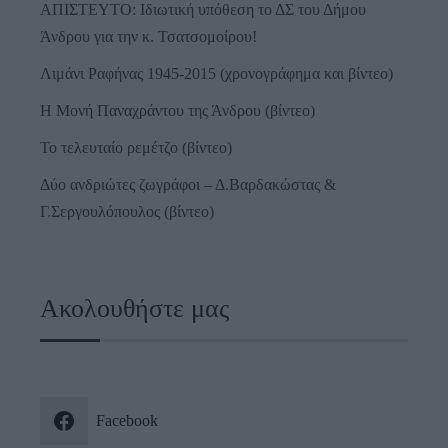
ΑΠΙΣΤΕΥΤΟ: Ιδιωτική υπόθεση το ΔΣ του Δήμου
Άνδρου για την κ. Τσατσομοίρου!
Λιμάνι Ραφήνας 1945-2015 (χρονογράφημα και βίντεο)
Η Μονή Παναχράντου της Άνδρου (βίντεο)
Το τελευταίο ρεμέτζο (βίντεο)
Δύο ανδριώτες ζωγράφοι – Δ.Βαρδακώστας &
Γ.Σεργουλόπουλος (βίντεο)
Ακολουθήστε μας
Facebook