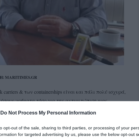
: MARITIMES.GR
arriers & των containerships είναι και πάλι πολύ ισχυρά,
εύσουν χρήματα τόσο για την αντιμετώπιση μιας
 νέους αυστηρούς περιβαλλοντικούς ναυτιλιακούς
-
Do Not Process My Personal Information
άπτεν Δημήτρης Στεφάνου, Διευθύνων Σύμβουλος της
aritimes TV, στα πλαίσια του 12ου Ναυτιλιακού Συνεδρίου
to opt-out of the sale, sharing to third parties, or processing of your per
formation for targeted advertising by us, please use the below opt-out s