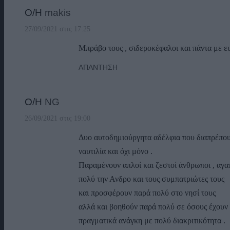
Ο/Η
makis
27/09/2021 στις 17:25
Μπράβο τους , σιδεροκέφαλοι και πάντα με ε
ΑΠΆΝΤΗΣΗ
Ο/Η
NG
26/09/2021 στις 19:00
Δυο αυτοδημιούργητα αδέλφια που διαπρέπου
ναυτιλία και όχι μόνο .
Παραμένουν απλοί και ζεστοί άνθρωποι , αγα
πολύ την Ανδρο και τους συμπατριώτες τους
και προσφέρουν παρά πολύ στο νησί τους
αλλά και βοηθούν παρά πολύ σε όσους έχουν
πραγματικά ανάγκη με πολύ διακριτικότητα .