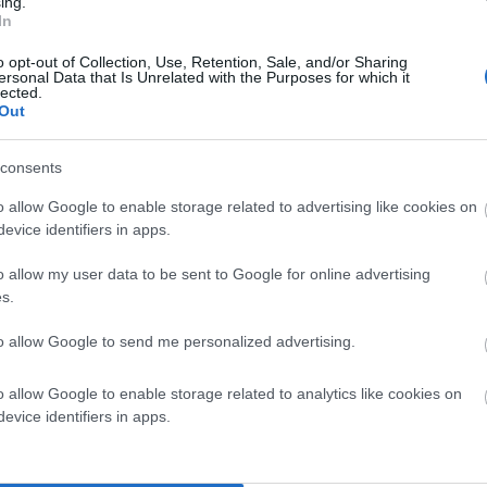
ing.
In
o opt-out of Collection, Use, Retention, Sale, and/or Sharing
ersonal Data that Is Unrelated with the Purposes for which it
lected.
Out
consents
o allow Google to enable storage related to advertising like cookies on
evice identifiers in apps.
την ελληνική ποντοπόρο ναυτιλία και την ακτοπλοΐα.
o allow my user data to be sent to Google for online advertising
s.
σης δραστηριοποιείται, μέσω της Golden Star Ferries, ο
to allow Google to send me personalized advertising.
τέρως οι κυβερνήσεις. Ο εν λόγω κλάδος δεν έχει ποτέ
 ποσοστά:
«Δε γίνεται με δυο μήνες το καλοκαίρι να
o allow Google to enable storage related to analytics like cookies on
υς μήνες με ημερήσιο κόστος του πλοίου 30.000 ευρώ και
evice identifiers in apps.