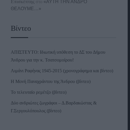
Επισκέπτης
στο
«ΑΥΤΗ ΤΗΝ ΑΝΔΡΟ
ΘΕΛΟΥΜΕ…»
Βίντεο
ΑΠΙΣΤΕΥΤΟ: Ιδιωτική υπόθεση το ΔΣ του Δήμου
Άνδρου για την κ. Τσατσομοίρου!
Λιμάνι Ραφήνας 1945-2015 (χρονογράφημα και βίντεο)
Η Μονή Παναχράντου της Άνδρου (βίντεο)
Το τελευταίο ρεμέτζο (βίντεο)
Δύο ανδριώτες ζωγράφοι – Δ.Βαρδακώστας &
Γ.Σεργουλόπουλος (βίντεο)