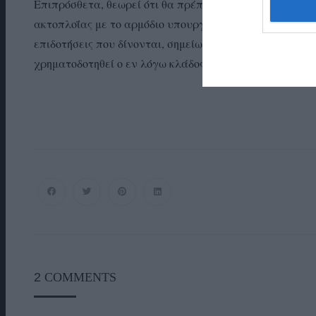
Επιπρόσθετα, θεωρεί ότι θα πρέπει να γίνει μια συζήτη
ακτοπλοΐας με το αρμόδιο υπουργείο, με την κυβέρνηση
επιδοτήσεις που δίνονται, σημείωσε ότι είναι “μηδενικέ
χρηματοδοτηθεί ο εν λόγω κλάδος και να ναυπηγηθούν ν
2
COMMENTS