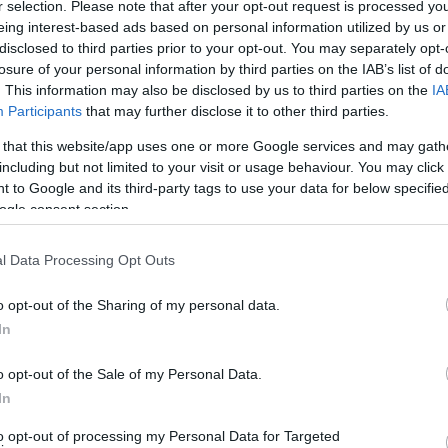
r selection. Please note that after your opt-out request is processed y
eing interest-based ads based on personal information utilized by us or
ειάζονται επιδιορθώσεις και προσαρμογές στα
disclosed to third parties prior to your opt-out. You may separately opt-
 τις βαθμολογίες τους, όσον αφορά στις εκπομπές τους.
losure of your personal information by third parties on the IAB’s list of
ου τόσο για τα νέα καύσιμα (π.χ. LNG ) όσο και για τα
. This information may also be disclosed by us to third parties on the
IA
Participants
that may further disclose it to other third parties.
θεωρεί ότι η ελληνική ποντοπόρος ναυτιλίας θα είναι η
 that this website/app uses one or more Google services and may gath
including but not limited to your visit or usage behaviour. You may click 
 to Google and its third-party tags to use your data for below specifi
ogle consent section.
l Data Processing Opt Outs
o opt-out of the Sharing of my personal data.
In
o opt-out of the Sale of my Personal Data.
In
to opt-out of processing my Personal Data for Targeted