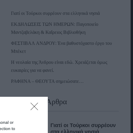
Γιατί οι Τούρκοι συρρέουν στα ελληνικά νησιά
ΕΚΔΗΛΩΣΕΙΣ ΤΩΝ ΗΜΕΡΩΝ: Παγοποιείο
Μαντζαβελάκη & Καΐρειος Βιβλιοθήκη
ΦΕΣΤΙΒΑΛ ΑΝΔΡΟΥ: Ένα βαθυστόχαστο έργο του
Μπέκετ
Η νεολαία της Άνδρου είναι εδώ. Χρειάζεται όμως
ευκαιρίες για να φανεί.
ΡΑΦΗΝΑ – ΘΕΟΥΤΑ σημειώσατε…
Πρόσφατα Άρθρα
sonal or
Γιατί οι Τούρκοι συρρέουν
ection to
στα ελληνικά νησιά