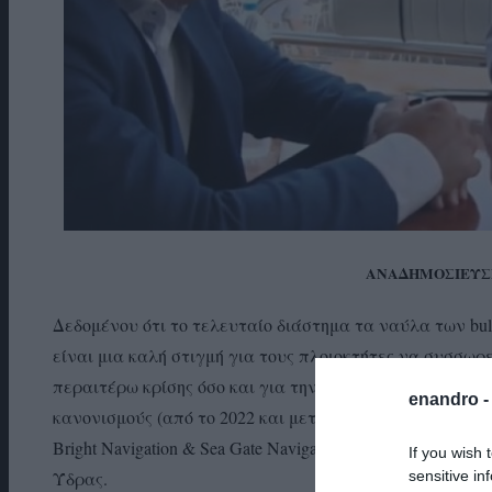
ΑΝΑΔΗΜΟΣΙΕΥΣΗ
Δεδομένου ότι το τελευταίο διάστημα τα ναύλα των bulk c
είναι μια καλή στιγμή για τους πλοιοκτήτες να συσσωρ
περαιτέρω κρίσης όσο και για την συμμόρφωση με τους
enandro 
κανονισμούς (από το 2022 και μετά), όπως δήλωσε ο κ
Bright Navigation & Sea Gate Navigation μιλώντας στο M
If you wish 
sensitive in
Ύδρας.