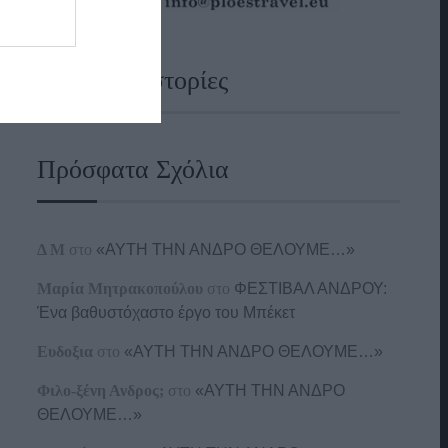
Ναυτικές Ιστορίες
Πρόσφατα Σχόλια
Δ Μ
στο
«ΑΥΤΗ ΤΗΝ ΑΝΔΡΟ ΘΕΛΟΥΜΕ…»
Μαρία Μητρακοπούλου
στο
ΦΕΣΤΙΒΑΛ ΑΝΔΡΟΥ:
Ένα βαθυστόχαστο έργο του Μπέκετ
Ευδοξια
στο
«ΑΥΤΗ ΤΗΝ ΑΝΔΡΟ ΘΕΛΟΥΜΕ…»
Φιλο-ξένη Ανδρος;
στο
«ΑΥΤΗ ΤΗΝ ΑΝΔΡΟ
ΘΕΛΟΥΜΕ…»