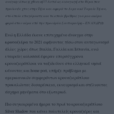
ανάγκης όπως η χθεσινή!!! Αυτά ως εισαγωγή στο θέμα που
προέκυψε χτες στην Τήνο και αφορά το Λιμενικό Ταμείο Τήνου,
στο οποίο υπαγόμαστε και το οποίο βρέθηκε για μια ακόμα
φορά στον αέρα υπό την προεδρία Σανταμούρη – ΕΝ ΑΝΔΡΩ)
Ενώ η Ελλάδα έκανε επιτυχημένο άνοιγμα στην
κρουαζιέρα
το 2021 αφήνοντας πίσω στον ανταγωνισμό
άλλες χώρες όπως Ιταλία, Γαλλία και Ισπανία, ενώ
εταιρείες κολοσσοί έφεραν υπερσύγχρονα
κρουαζιερόπλοια να ταξιδεύουν στα ελληνικά νησιά
κάνοντας και home port, υπήρξε πρόβλημα με
αμερικανικών συμφερόντων κρουαζιερόπλοιο
προκαλώντας δυσαρέσκεια, εκνευρισμό και στέλνοντας
άσχημα μηνύματα στο εξωτερικό.
Πιο συγκεκριμένα ήμερα το πρωί το κρουαζιερόπλοιο
Silver Shadow που κάνει πολυτελείς κρουαζιέρες και