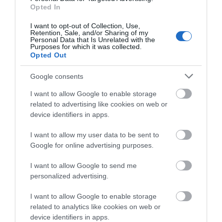
επισκέπτες ήθελε και δεν υπήρχε πρωτόκολλο
Opted In
ασφαλείας. Προς γνώση σας: από τα τέσσερα
I want to opt-out of Collection, Use,
κρουαζιερόπλοια τη μέρα που πιάνουν
Retention, Sale, and/or Sharing of my
Personal Data that Is Unrelated with the
Σαντορίνη ΚΑΝΕΝΑ δεν δένει στο ανύπαρκτο
Purposes for which it was collected.
Opted Out
λιμάνι του Αθηνιού. Και στην Μύκονο όταν
δεν έχει κυματισμό το τρίτο κρουαζιερόπλοιο
Google consents
βγάζει επιβάτες με λάτζες. Άρα, αλλού είναι το
I want to allow Google to enable storage
πρόβλημα.
related to advertising like cookies on web or
device identifiers in apps.
ΑΠΆΝΤΗΣΗ
I want to allow my user data to be sent to
Google for online advertising purposes.
ΑΦΉΣΤΕ ΈΝΑ ΣΧΌΛΙΟ
I want to allow Google to send me
personalized advertising.
Η ηλ. διεύθυνση σας δεν δημοσιεύεται.
Τα υποχρεωτικά πεδία
I want to allow Google to enable storage
σημειώνονται με
*
related to analytics like cookies on web or
device identifiers in apps.