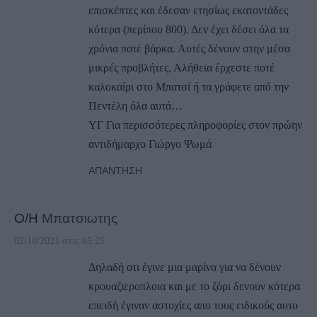
επισκέπτες και έδεσαν ετησίως εκατοντάδες
κότερα (περίπου 800). Δεν έχει δέσει όλα τα
χρόνια ποτέ βάρκα. Αυτές δένουν στην μέσα
μικρές προβλήτες. Αλήθεια έρχεστε ποτέ
καλοκαίρι στο Μπατσί ή τα γράφετε από την
Πεντέλη όλα αυτά…
ΥΓ Για περισσότερες πληροφορίες στον πρώην
αντιδήμαρχο Γιώργο Ψωμά
ΑΠΆΝΤΗΣΗ
Ο/Η
Μπατσιωτης
02/10/2021 στις 05:25
Δηλαδή οτι έγινε μια μαρίνα για να δένουν
κρουαζιεροπλοια και με το ζόρι δενουν κότερα
επειδή έγιναν αστοχίες απο τους ειδικούς αυτο