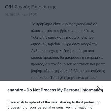
Ο/Η
Συχνός Επισκέπτης
01/10/2021 στις 15:25
Το πρόβλημα είναι κυρίως εγκεφαλικό σε
όλους αυτούς που βρίσκονται σε θέσεις
“κλειδιά”, οπως αυτή της διοίκησης του
λιμενικού ταμείου. Τώρα όσον αφορά την
Ανδρο που εχςι φιλοξενήσει κόσμο από
κρουαζιερόπλοια, θα μπορούσε η εταιρεία να
προσεγγίσει τον όρμο του Μπατσίου και με τα
βοηθητικά σκαφη να αποβιβάσει τους επιβάτες
του πλοίου. Το μέγα ζήτημα είναι με ποιο
γραφείο τουρισμού θα συνεργαζόταν για να
enandro -
Do Not Process My Personal Information
μεταφέρει τους επισκέπτες σε κάποιο
αξιοθέατο και σε ποια καταστήματα θα τους
If you wish to opt-out of the sale, sharing to third parties, or
διοχέτευαν οι υπεύθυνοι, με τα περισσότερα να
processing of your personal or sensitive information for
έχουν κλείσει από τα μέσα σχεδόν