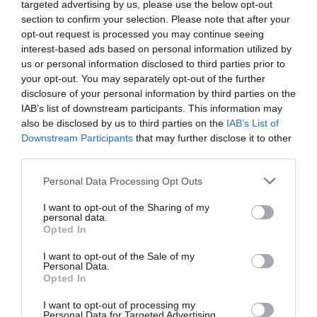
targeted advertising by us, please use the below opt-out
Σεπτεμβρίου ή να οδεύουν προς κλείσιμο.
section to confirm your selection. Please note that after your
opt-out request is processed you may continue seeing
interest-based ads based on personal information utilized by
ΣΧΟΛΙΟ ΕΝ ΑΝΔΡΩ
us or personal information disclosed to third parties prior to
Εξαιρετική παρατήρηση…
your opt-out. You may separately opt-out of the further
disclosure of your personal information by third parties on the
ΑΠΆΝΤΗΣΗ
IAB’s list of downstream participants. This information may
also be disclosed by us to third parties on the
IAB’s List of
Downstream Participants
that may further disclose it to other
Ο/Η
Ανδριώτης
third parties.
01/10/2021 στις 05:06
Please note that this website/app uses one or more Google
Personal Data Processing Opt Outs
services and may gather and store information including but
Για την Άνδρο ούτε λόγος να προσεγγίσει το
not limited to your visit or usage behaviour. You may click to
I want to opt-out of the Sharing of my
πλοίο είμαστε εκτός διότι δεν μπορούν να
personal data.
grant or deny consent to Google and its third-party tags to
Opted In
κάνουν επέκταση του λιμάνιου
use your data for below specified purposes in below Google
consent section.
I want to opt-out of the Sale of my
ΠΑΡΑΤΗΡΗΣΗ ΕΝ ΑΝΔΡΩ
Personal Data.
Opted In
Το πλοίο δεν θα μπορούσε να δέσει ούτε στην
Τήνο ούτε στην Άνδρο. Να βγάλει τους
I want to opt-out of processing my
Personal Data for Targeted Advertising.