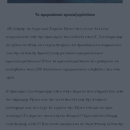
Το αμερικάνικο κρουαζιερόπλοιο
(Η είδηση: το Λιμενικό Ταμείο Τήνου που είναι τελείως
ανοργάνωτο υπό την προεδρία του απίστευτου Γ. Σανταμούρη
δεν ήταν σε θέση να ενεργοποιήσει τα πρωτόκολλα ασφαλείας
για την έκτακτη προσέγγιση μεγάλου αμερικάνικου
κρουαζιερόπλοιου! Έτσι το κρουαζιερόπλοιο δεν μπόρεσε να
κατεβάσει τους 250 πλούσιους αμερικάνους επιβάτες του στο
νησί.
Ο πρόεδρος Σανταμούρης (που στην πορεία του στηρίζεται από
τον δήμαρχο Τήνου και την αντιπολίτευση της Άνδρου)
κατάφερε και δεν είχε το λιμάνι της Τήνου έτοιμο σε ώρα
ανάγκης! Γενόμενος πανελλήνιο θέαμα!!! Χρειαζόταν 24ωρη
ειδοποίηση, είπε!!! Και αυτό ακόμα και σε περίπτωση έκτακτης