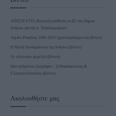
ΑΠΙΣΤΕΥΤΟ: Ιδιωτική υπόθεση το ΔΣ του Δήμου
Άνδρου για την κ. Τσατσομοίρου!
Λιμάνι Ραφήνας 1945-2015 (χρονογράφημα και βίντεο)
Η Μονή Παναχράντου της Άνδρου (βίντεο)
Το τελευταίο ρεμέτζο (βίντεο)
Δύο ανδριώτες ζωγράφοι – Δ.Βαρδακώστας &
Γ.Σεργουλόπουλος (βίντεο)
Ακολουθήστε μας