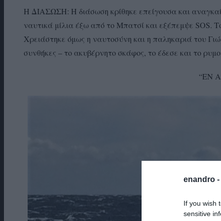
Η ΔΙΑΣΩΣΗ: Η διάσωση κρίθηκε επείγουσα και αναγκαί
ναυτικά μίλια έξω από το Μπατσί και εξέπεμψε SOS. Το
Χρειάστηκε όμως η ναυτοσύνη και η παληκαριά του Γι
συνθήκες – το ακυβέρνητο σκάφος, το έδεσε και το ρυ
“ΕΝ 
enandro 
If you wish 
sensitive in