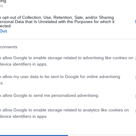
ing.
In
ιμένα Μπατσίου, το αλιευτικό σκάφος “Υδρούσα”,
o opt-out of Collection, Use, Retention, Sale, and/or Sharing
 της Υπηρεσίας μας, και από τον λιμένα Γαυρίου το
ersonal Data that Is Unrelated with the Purposes for which it
lected.
 από τα προς συνδρομή σκάφη, και ρυμουλκήθηκε
Out
κάφος επέβαιναν εκτός του κυβερνήτη, κι ένα επιπλέον
, ενώ από την ακυβερνησία δεν προκλήθηκε θαλάσσια
consents
λους του εν λόγω ταχύπλοου σκάφους, μέχρι
o allow Google to enable storage related to advertising like cookies on
ησης από προσοντούχο μέλος του Τοπικού Κλιμακίου
evice identifiers in apps.
πλοΐας του.
o allow my user data to be sent to Google for online advertising
s.
 Υπηρεσίας και το πλήρωμα του ΠΛΣ-115 που
και θαλάσσιες συνθήκες, στην εφαρμογή του υπηρεσιακού
to allow Google to send me personalized advertising.
 τον ιδιοκτήτη και κυβερνήτη του αλιευτικού σκάφους
πόκριση κα
ι συμμετοχή του”.
o allow Google to enable storage related to analytics like cookies on
evice identifiers in apps.