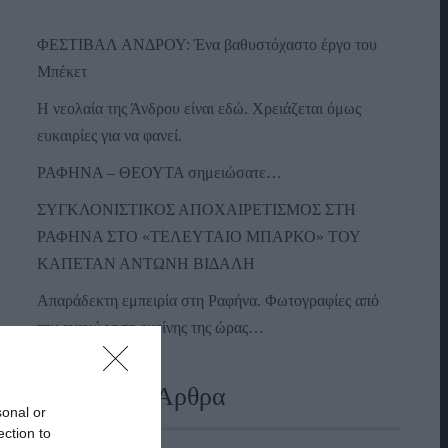
ΦΕΣΤΙΒΑΛ ΑΝΔΡΟΥ: Ένα βαθυστόχαστο έργο του
Μπέκετ
Η νεολαία της Άνδρου είναι εδώ. Χρειάζεται όμως
ευκαιρίες για να φανεί.
ΡΑΦΗΝΑ – ΘΕΟΥΤΑ σημειώσατε…
ΣΥΓΚΛΟΝΙΣΤΙΚΟΣ ΑΠΟΧΑΙΡΕΤΙΣΜΟΣ ΣΤΗ
ΡΑΦΗΝΑ ΣΤΟ «ΤΕΛΕΥΤΑΙΟ ΜΠΑΡΚΟ» ΤΟΥ
ΚΑΠΕΤΑΝ ΑΝΤΩΝΗ ΒΙΔΑΛΗ
Απαράδεκτη εμπειρία στη Ραφήνα. Φωτογραφίες από
την αναχώρηση εκείνης της ώρας…
Πρόσφατα Άρθρα
sonal or
ection to