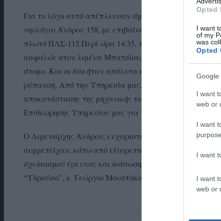
Advertis
Opted 
Για το λόγο αυτό απέπλευσαν άμεσα από τον κοντινό λ
I want t
νηολόγιο Άνδρου 158, με επιβαίνοντα και στέλεχος Λ.Σ.
of my P
was col
πλωτό ΠΛΣ-115.Περί ώρα 14:35, το σκάφος εντοπίστηκε
Opted 
ασφαλώς στον λιμένα Μπατσίου, περί ώρα 15:30. Στο σ
άτομο. Και οι δύο ήταν απόλυτα καλά στην υγεία τους
Google 
ρύπανση. Από την Υπηρεσία μας, απαγορεύτηκε ο απόπ
I want t
αποκατάστασης της μηχανικής του βλάβης και επιθεώρ
web or d
Επιθεώρησης Υπηρεσίας μας για τη διαπίστωση της αξιο
I want t
purpose
Ο Λιμενάρχης Άνδρου, ευχαριστεί όλα τα στελέχη της
συμμετείχαν, κάτω από εξαιρετικά αντίξοες καιρικές 
I want 
σχεδιασμού έρευνας και διάσωσης, αλλά και προσωπικά
“Υδρούσα”, κ. Γεώργιο Μουστάκα, για την άμεση αντα
I want t
web or d