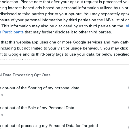
r selection. Please note that after your opt-out request is processed y
eing interest-based ads based on personal information utilized by us or
disclosed to third parties prior to your opt-out. You may separately opt-
losure of your personal information by third parties on the IAB’s list of
. This information may also be disclosed by us to third parties on the
IA
Participants
that may further disclose it to other third parties.
 that this website/app uses one or more Google services and may gath
including but not limited to your visit or usage behaviour. You may click 
 to Google and its third-party tags to use your data for below specifi
 δελτίο τύπου:
ogle consent section.
ΟΥ ΛΙΜΕΝΙΚΟΥ
l Data Processing Opt Outs
 ενημερώθηκε από τον κυβερνήτη φουσκωτής ταχύπλοης
o opt-out of the Sharing of my personal data.
κής βλάβης, ανοικτά του Όρμου Μπατσίου, και σε
In
ί. Το σκάφος παρέμενε ακυβέρνητο και παρασυρόμενο
ανέμων έντασης επτά (07) μποφόρ. Άμεσα η Υπηρεσία
o opt-out of the Sale of my Personal Data.
In
κινητοποιώντας άμεσα το προσωπικό της, τα
ς.
to opt-out of processing my Personal Data for Targeted