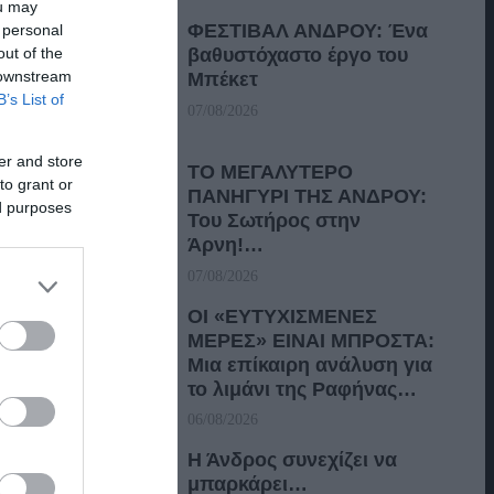
ou may
ΦΕΣΤΙΒΑΛ ΑΝΔΡΟΥ: Ένα
 personal
out of the
βαθυστόχαστο έργο του
 downstream
Μπέκετ
B’s List of
07/08/2026
er and store
ΤΟ ΜΕΓΑΛΥΤΕΡΟ
to grant or
ΠΑΝΗΓΥΡΙ ΤΗΣ ΑΝΔΡΟΥ:
ed purposes
Του Σωτήρος στην
Άρνη!…
07/08/2026
ΟΙ «ΕΥΤΥΧΙΣΜΕΝΕΣ
ΜΕΡΕΣ» ΕΙΝΑΙ ΜΠΡΟΣΤΑ:
Μια επίκαιρη ανάλυση για
το λιμάνι της Ραφήνας…
06/08/2026
Η Άνδρος συνεχίζει να
μπαρκάρει…