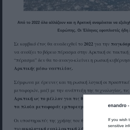
Από το 2022 όλα αλλάζουν και η Αρκτική αναμένεται να εξελιχ
Ευρώπης. Οι Έλληνες εφοπλιστές ήδη ξ
2022
παγκόσμ
Σε κομβικό έτος θα αναδειχθεί το
για την
να ανοίξει το βόρειο πέρασμα στην Αρκτική σε τακτική
“πέρασμα” δεν θα το ανοιγο-κλείνει η ρωσική κυβέρνηση
Αρκτικής μέσω ναυτιλίας.
Σύμφωνα με έρευνες και τη ρωσική λογική οι προοπτικ
μεταφορών, μαζί με την ανάπτυξη της τεχνολογίας, τι
Αρκτική ως το μέλλον για τις θαλάσσιες μεταφορές
enandro 
τα πλοία μεταφοράς εμπορευματοκιβωτίων.
If you wish 
Οι υποστηρικτές της χρήσης του Θαλάσσιου Περάσματο
sensitive in
οικολογική εναλλακτική λύση.
πιο