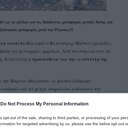
θεί ως το μέλλον για τις θαλάσσιες μεταφορές μεταξύ Ασίας και
εκίνησαν μεταφορές μετά του Ρώσους!!!
ια ναυσιπλοΐα
Βλαντίμιρ Πούτιν
αφού ο
σχεδιάζει
 βάση για μεταφορές φορτίων. Από το επόμενο έτος το
προσπάθεια για την ανάπτυξη της
. Αιτία είναι η
ές της Βόρειας Θάλασσας ως βασικό διάδρομο
ς υποδομές και τα μέτρα ασφαλείας καθιστούν την
 ανάμεσα σε Ασία και Ευρώπη. Η αρχή θα γίνει με
-
Do Not Process My Personal Information
to opt-out of the sale, sharing to third parties, or processing of your per
ς υποστηρίζουν έως τώρα τη χρήση του περάσματος ως
formation for targeted advertising by us, please use the below opt-out s