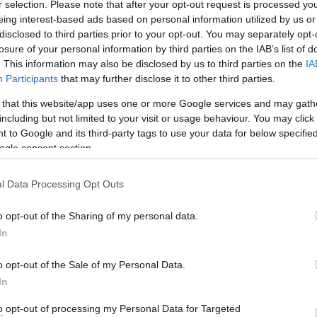
r selection. Please note that after your opt-out request is processed y
eing interest-based ads based on personal information utilized by us or
50-52 ημέρες
ιάζεται
για να μεταφέρει προϊόντα από τον
disclosed to third parties prior to your opt-out. You may separately opt-
 του Βόρειου Περάσματος χρειάζεται 20-22 ημέρες
losure of your personal information by third parties on the IAB’s list of
. This information may also be disclosed by us to third parties on the
IA
εκπομπή διοξειδίου του άνθρακα”.
Participants
that may further disclose it to other third parties.
τορικό
 that this website/app uses one or more Google services and may gath
including but not limited to your visit or usage behaviour. You may click 
 to Google and its third-party tags to use your data for below specifi
ogle consent section.
l Data Processing Opt Outs
o opt-out of the Sharing of my personal data.
In
o opt-out of the Sale of my Personal Data.
In
to opt-out of processing my Personal Data for Targeted