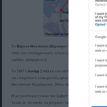
Advertis
Opted 
I want t
of my P
was col
Opted 
Google 
Βόρειο Θαλάσσιο Πέρασμα
I want t
Το
το χρησιμοποιούν οι Ρώ
web or d
τόσο για επιστημονικούς λόγους όσο και για πρακτικού
εφόδια, τρόφιμα κλπ.
I want t
purpose
Ιωσήφ Στάλιν
Το 1947 ο
απευθύνθηκε στις ΗΠΑ και πιο
I want 
να ετοιμάσουν ντοκιμαντέρ μέσω του οποίου θα έκανε 
Θαλάσσιου Περάσματος. Ήταν περίεργη η κίνησή του τό
I want t
web or d
Η μεγαλύτερη έγνοια του Σοβιέτ ήταν πως θα ταΐσει το
πλοία με τα οποία να μπορούν να παρέχουν την δυνατ