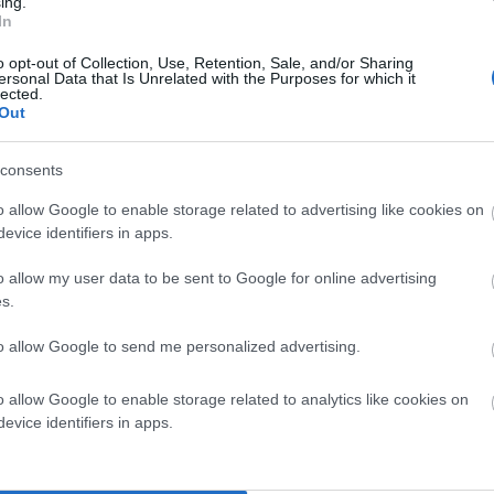
ing.
In
o opt-out of Collection, Use, Retention, Sale, and/or Sharing
ersonal Data that Is Unrelated with the Purposes for which it
lected.
Out
consents
o allow Google to enable storage related to advertising like cookies on
σοι το 1920, δειλά στην αρχή αλλά ενεργά από το 1933,
evice identifiers in apps.
ς αφού έπρεπε να τροφοδοτούν τις πόλεις του βορρά με
o allow my user data to be sent to Google for online advertising
s.
 συγκεκριμένα στο Χόλυγουντ όπου έδωσε στοιχεία για
to allow Google to send me personalized advertising.
γνωστό παγκοσμίως η Ρωσία το επίτευγμα του Βορείου
τε, αλλά την έκανε.
o allow Google to enable storage related to analytics like cookies on
evice identifiers in apps.
ν κόσμο, κυρίως με πρωτεΐνη. Και για αυτό ναυπήγησαν
ότητα τα αλιεύματα που έπιαναν σε απόμερα μέρη να