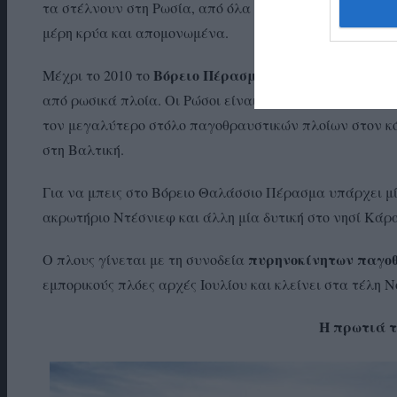
τα στέλνουν στη Ρωσία, από όλα τα αλιευτικά πεδία. 
μέρη κρύα και απομονωμένα.
Βόρειο Πέρασμα ή Αρκτική οδός (Nor
Μέχρι το 2010 το
από ρωσικά πλοία. Οι Ρώσοι είναι οι πιο έμπειροι “πολ
τον μεγαλύτερο στόλο παγοθραυστικών πλοίων στον κό
στη Βαλτική.
Για να μπεις στο Βόρειο Θαλάσσιο Πέρασμα υπάρχει μί
ακρωτήριο Ντέσνιεφ και άλλη μία δυτική στο νησί Κάρ
πυρηνοκίνητων παγο
Ο πλους γίνεται με τη συνοδεία
εμπορικούς πλόες αρχές Ιουλίου και κλείνει στα τέλη Ν
Η πρωτιά 