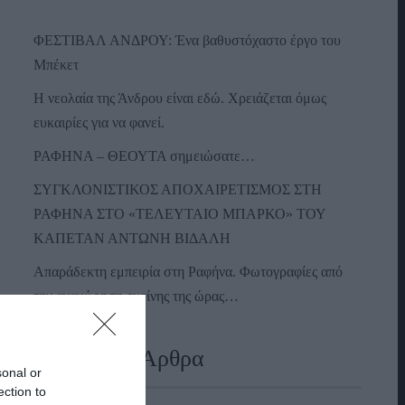
ΦΕΣΤΙΒΑΛ ΑΝΔΡΟΥ: Ένα βαθυστόχαστο έργο του
Μπέκετ
Η νεολαία της Άνδρου είναι εδώ. Χρειάζεται όμως
ευκαιρίες για να φανεί.
ΡΑΦΗΝΑ – ΘΕΟΥΤΑ σημειώσατε…
ΣΥΓΚΛΟΝΙΣΤΙΚΟΣ ΑΠΟΧΑΙΡΕΤΙΣΜΟΣ ΣΤΗ
ΡΑΦΗΝΑ ΣΤΟ «ΤΕΛΕΥΤΑΙΟ ΜΠΑΡΚΟ» ΤΟΥ
ΚΑΠΕΤΑΝ ΑΝΤΩΝΗ ΒΙΔΑΛΗ
Απαράδεκτη εμπειρία στη Ραφήνα. Φωτογραφίες από
την αναχώρηση εκείνης της ώρας…
Πρόσφατα Άρθρα
sonal or
ection to