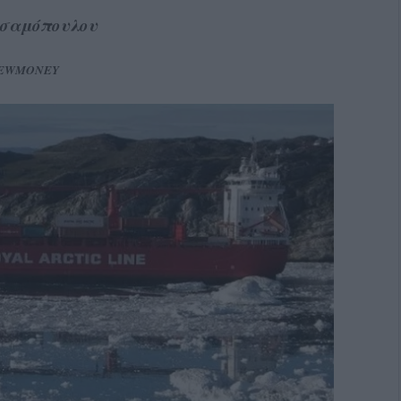
Τσαμόπουλου
NEWMONEY