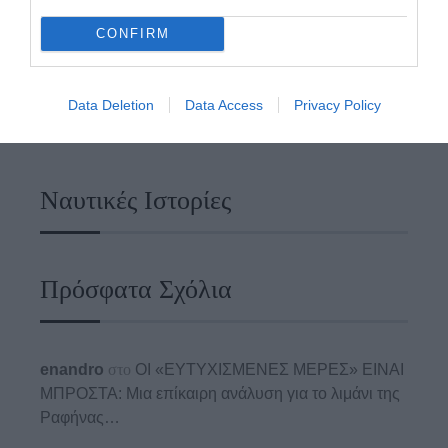
CONFIRM
Data Deletion
Data Access
Privacy Policy
Ναυτικές Ιστορίες
Πρόσφατα Σχόλια
enandro
στο
ΟΙ «ΕΥΤΥΧΙΣΜΕΝΕΣ ΜΕΡΕΣ» ΕΙΝΑΙ
ΜΠΡΟΣΤΑ: Μια επίκαιρη ανάλυση για το λιμάνι της
Ραφήνας…