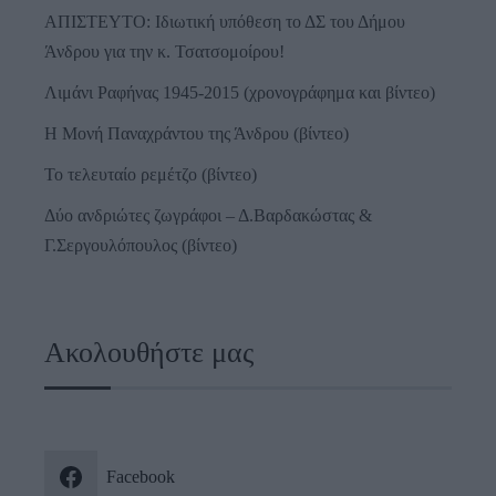
ΑΠΙΣΤΕΥΤΟ: Ιδιωτική υπόθεση το ΔΣ του Δήμου
Άνδρου για την κ. Τσατσομοίρου!
Λιμάνι Ραφήνας 1945-2015 (χρονογράφημα και βίντεο)
Η Μονή Παναχράντου της Άνδρου (βίντεο)
Το τελευταίο ρεμέτζο (βίντεο)
Δύο ανδριώτες ζωγράφοι – Δ.Βαρδακώστας &
Γ.Σεργουλόπουλος (βίντεο)
Ακολουθήστε μας
Facebook