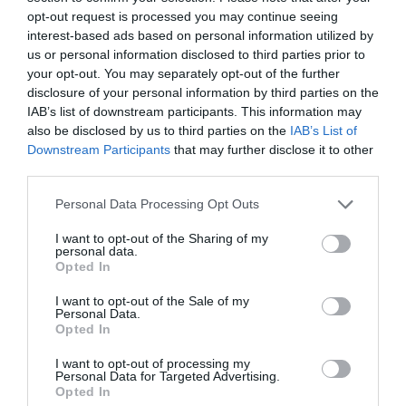
Πρόσφατα Άρθρα
opt-out request is processed you may continue seeing
interest-based ads based on personal information utilized by
us or personal information disclosed to third parties prior to
your opt-out. You may separately opt-out of the further
ΔΥΟ ΚΑΛΟΚΑΙΡΙΝΑ
disclosure of your personal information by third parties on the
ΔΡΩΜΕΝΑ: Όταν η νέα
IAB’s list of downstream participants. This information may
γενιά συναντά τη
also be disclosed by us to third parties on the
IAB’s List of
ναυτοσύνη του νησιού
Downstream Participants
that may further disclose it to other
third parties.
09/08/2026
Please note that this website/app uses one or more Google
Personal Data Processing Opt Outs
ΠΡΟΣΟΧΗ: Πολύ υψηλός
services and may gather and store information including but
κίνδυνος πυρκαγιάς στις
not limited to your visit or usage behaviour. You may click to
I want to opt-out of the Sharing of my
Κυκλάδες
personal data.
grant or deny consent to Google and its third-party tags to
Opted In
08/08/2026
use your data for below specified purposes in below Google
consent section.
I want to opt-out of the Sale of my
Personal Data.
Φωτογραφίες-κειμήλια από
Opted In
καλοκαίρια στην Άνδρο –
Από τον 19ο αιώνα μέχρι
I want to opt-out of processing my
Personal Data for Targeted Advertising.
και την δεκαετία του 1970
Opted In