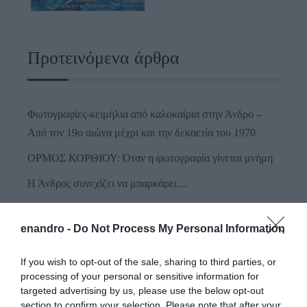
Προτεινόμενα άρθρα
Φωτογραφίες-κειμήλια από καλοκαίρια στην Άνδρο –
Από τον 19ο αιώνα μέχρι και την δεκαετία του 1970
ΟΡΜΟΣ ΚΟΡΘΙΟΥ: Όταν η φωτογραφία γίνεται μνήμη
Η Άνδρος συνεχίζει να μπαρκάρει…
ΠΡΟΣΟΧΗ: Πολύ υψηλός κίνδυνος πυρκαγιάς στις
Κυκλάδες
enandro -
Do Not Process My Personal Information
ΧΩΡΟΤΑΞΙΚΟ ΓΙΑ ΤΟΝ ΤΟΥΡΙΣΜΟ: Η φέρουσα
If you wish to opt-out of the sale, sharing to third parties, or
ικανότητα στο επίκεντρο
processing of your personal or sensitive information for
targeted advertising by us, please use the below opt-out
section to confirm your selection. Please note that after your