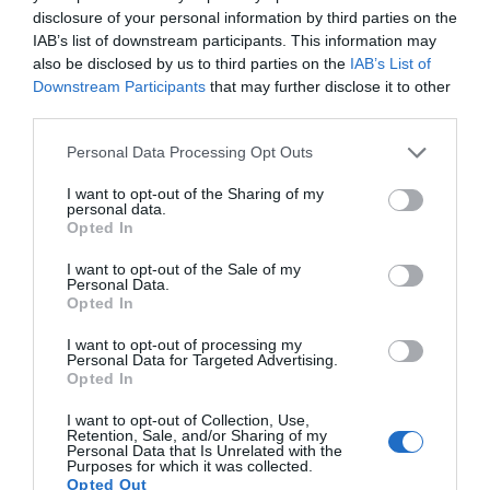
disclosure of your personal information by third parties on the
IAB’s list of downstream participants. This information may
also be disclosed by us to third parties on the
IAB’s List of
Downstream Participants
that may further disclose it to other
third parties.
Please note that this website/app uses one or more Google
Personal Data Processing Opt Outs
services and may gather and store information including but
not limited to your visit or usage behaviour. You may click to
I want to opt-out of the Sharing of my
personal data.
grant or deny consent to Google and its third-party tags to
Opted In
use your data for below specified purposes in below Google
consent section.
I want to opt-out of the Sale of my
Personal Data.
Opted In
I want to opt-out of processing my
Personal Data for Targeted Advertising.
Opted In
I want to opt-out of Collection, Use,
Retention, Sale, and/or Sharing of my
Personal Data that Is Unrelated with the
Purposes for which it was collected.
Opted Out