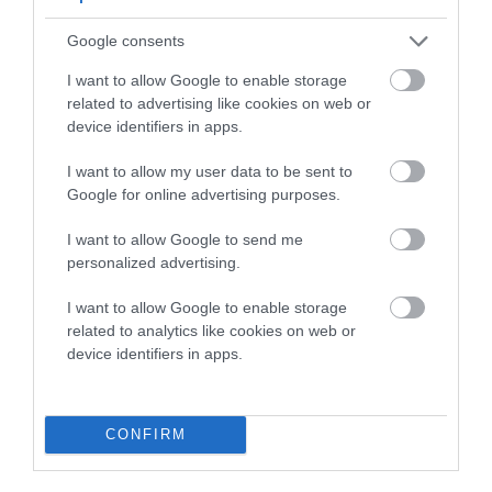
Google consents
Προτεινόμενα άρθρα
I want to allow Google to enable storage
related to advertising like cookies on web or
device identifiers in apps.
Γιατί οι Τούρκοι συρρέουν στα ελληνικά νησιά
I want to allow my user data to be sent to
ΕΚΔΗΛΩΣΕΙΣ ΤΩΝ ΗΜΕΡΩΝ: Παγοποιείο
Google for online advertising purposes.
Μαντζαβελάκη & Καΐρειος Βιβλιοθήκη
I want to allow Google to send me
personalized advertising.
ΦΕΣΤΙΒΑΛ ΑΝΔΡΟΥ: Ένα βαθυστόχαστο έργο του
Μπέκετ
I want to allow Google to enable storage
related to analytics like cookies on web or
Η νεολαία της Άνδρου είναι εδώ. Χρειάζεται όμως
device identifiers in apps.
ευκαιρίες για να φανεί.
ΡΑΦΗΝΑ – ΘΕΟΥΤΑ σημειώσατε…
CONFIRM
Πρόσφατα Άρθρα