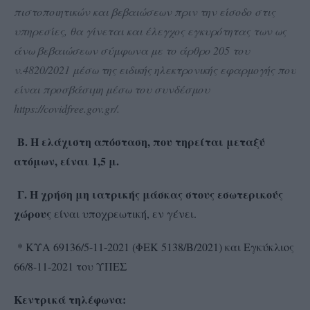
πιστοποιητικών και βεβαιώσεων πριν την είσοδο στις
υπηρεσίες, θα γίνεται και έλεγχος εγκυρότητας των ως
άνω βεβαιώσεων σύμφωνα με το άρθρο 205 του
ν.4820/2021 μέσω της ειδικής ηλεκτρονικής εφαρμογής που
είναι προσβάσιμη μέσω του συνδέσμου
https://covidfree.gov.gr/
.
Β. Η ελάχιστη απόσταση, που τηρείται μεταξύ
ατόμων, είναι 1,5 μ.
Γ. Η χρήση
μη ιατρικής
μάσκας στους εσωτερικούς
χώρους
είναι υποχρεωτική, εν γένει.
* ΚΥΑ 69136/5-11-2021 (ΦΕΚ 5138/Β/2021) και Εγκύκλιος
66/8-11-2021 του ΥΠΕΣ
Κεντρικά τηλέφωνα: