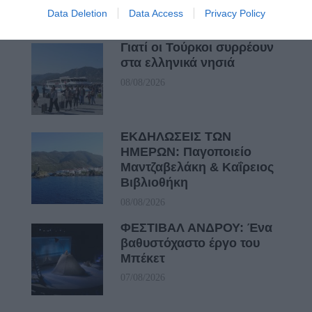
Data Deletion
Data Access
Privacy Policy
Γιατί οι Τούρκοι συρρέουν
στα ελληνικά νησιά
08/08/2026
ΕΚΔΗΛΩΣΕΙΣ ΤΩΝ
ΗΜΕΡΩΝ: Παγοποιείο
Μαντζαβελάκη & Καΐρειος
Βιβλιοθήκη
08/08/2026
ΦΕΣΤΙΒΑΛ ΑΝΔΡΟΥ: Ένα
βαθυστόχαστο έργο του
Μπέκετ
07/08/2026