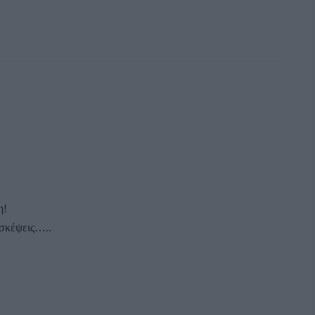
η!
 σκέψεις…..