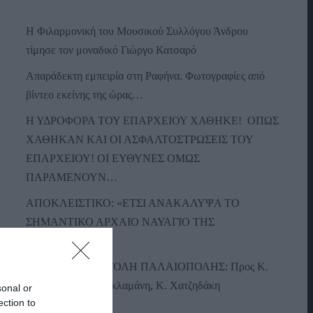
Η Φιλαρμονική του Μουσικού Συλλόγου Άνδρου
τίμησε τον μοναδικό Γιώργο Κατσαρό
Απαράδεκτη εμπειρία στη Ραφήνα. Φωτογραφίες από
βίντεο εκείνης της ώρας…
Η ΥΔΡΟΦΟΡΑ ΤΟΥ ΕΠΑΡΧΕΙΟΥ ΧΑΘΗΚΕ! ΟΠΩΣ
ΧΑΘΗΚΑΝ ΚΑΙ ΟΙ ΑΣΦΑΛΤΟΣΤΡΩΣΕΙΣ ΤΟΥ
ΕΠΑΡΧΕΙΟΥ! ΟΙ ΕΥΘΥΝΕΣ ΟΜΩΣ
ΠΑΡΑΜΕΝΟΥΝ…
ΑΠΟΚΛΕΙΣΤΙΚΟ: «ΕΤΣΙ ΑΝΑΚΑΛΥΨΑ ΤΟ
ΣΗΜΑΝΤΙΚΟ ΑΡΧΑΙΟ ΝΑΥΑΓΙΟ ΤΗΣ
ΑΝΔΡΟΥ!…»
ΑΝΟΙΧΤΗ ΕΠΙΣΤΟΛΗ ΠΑΛΑΙΟΠΟΛΗΣ: Προς K.
Μητσοτάκη, N. Κακλαμάνη, K. Χατζηδάκη
sonal or
ection to