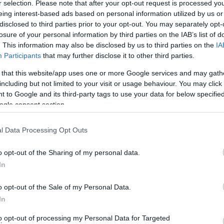
r selection. Please note that after your opt-out request is processed y
eing interest-based ads based on personal information utilized by us or
disclosed to third parties prior to your opt-out. You may separately opt-
losure of your personal information by third parties on the IAB’s list of
. This information may also be disclosed by us to third parties on the
IA
Participants
that may further disclose it to other third parties.
 that this website/app uses one or more Google services and may gath
including but not limited to your visit or usage behaviour. You may click 
 to Google and its third-party tags to use your data for below specifi
ogle consent section.
l Data Processing Opt Outs
o opt-out of the Sharing of my personal data.
In
απίστευτη αφίσα του 1889 που εκδόθηκε από τους τότε
o opt-out of the Sale of my Personal Data.
!! Απίστευτο κι όμως αληθινό Υπήρχαν τότε ομάδες
In
ύμα θα τους σκότωνε όλους”!!!
to opt-out of processing my Personal Data for Targeted