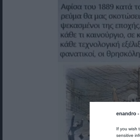
enandro 
If you wish 
sensitive in