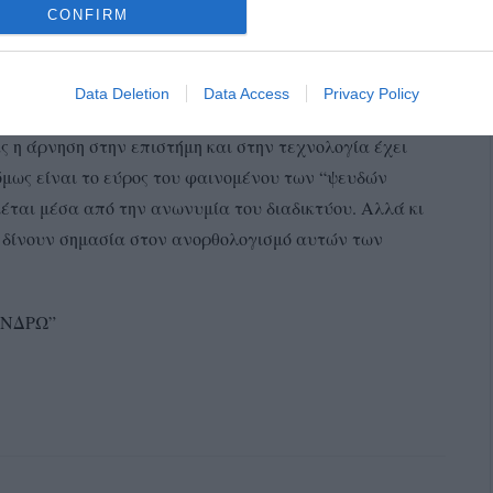
 ΧΥΤΥ που θα ανάδειχνε τον μοναδικό αρχαίο οικισμό
CONFIRM
 της από την διαχείριση του άθλιου ΧΑΔΑ της
Data Deletion
Data Access
Privacy Policy
. Είναι μια άρνηση στην εξέλιξη της κοινωνίας. Όπως
η άρνηση στην επιστήμη και στην τεχνολογία έχει
 όμως είναι το εύρος του φαινομένου των “ψευδών
έται μέσα από την ανωνυμία του διαδικτύου. Αλλά κι
ι δίνουν σημασία στον ανορθολογισμό αυτών των
ΑΝΔΡΩ”