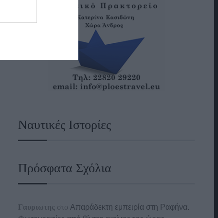
Ναυτικές Ιστορίες
Πρόσφατα Σχόλια
Γαυριωτης
στο
Απαράδεκτη εμπειρία στη Ραφήνα.