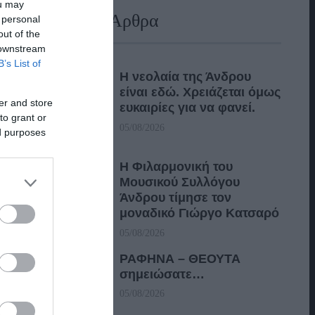
ou may
Πρόσφατα Άρθρα
 personal
out of the
 downstream
B’s List of
Η νεολαία της Άνδρου
είναι εδώ. Χρειάζεται όμως
er and store
ευκαιρίες για να φανεί.
to grant or
05/08/2026
ed purposes
Η Φιλαρμονική του
Μουσικού Συλλόγου
Άνδρου τίμησε τον
μοναδικό Γιώργο Κατσαρό
05/08/2026
ΡΑΦΗΝΑ – ΘΕΟΥΤΑ
σημειώσατε…
05/08/2026