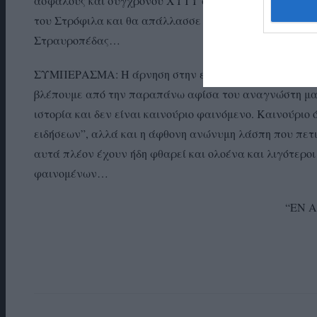
ασφαλούς και σύγχρονου ΧΥΤΥ στην Άνδρο. Ενός νέου
του Στρόφιλα και θα απάλλασσε την Χώρα και τα χωριά
Στραυροπέδας…
ΣΥΜΠΕΡΑΣΜΑ: Η άρνηση στην εξέλιξη πάει πίσω αιώνες
βλέπουμε από την παραπάνω αφίσα του αναγνώστη μας 
ιστορία και δεν είναι καινούριο φαινόμενο. Καινούριο
ειδήσεων”, αλλά και η άφθονη ανώνυμη λάσπη που πετι
αυτά πλέον έχουν ήδη φθαρεί και ολοένα και λιγότερο
φαινομένων…
“ΕΝ 