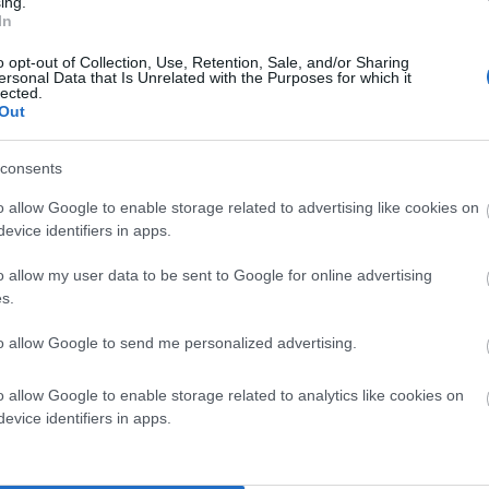
ing.
α και η ακαταλόγιστη άποψη που διακινούσε δημιουργεί
In
τεύγματα της επιστήμης. Πόσοι είναι κατά του
o opt-out of Collection, Use, Retention, Sale, and/or Sharing
ση με τους πιο απίθανους τρόπους που αντιδρούν;
ersonal Data that Is Unrelated with the Purposes for which it
lected.
 Συντάγματος” συνέλαβαν διευθυντή σχολείου που
Out
αγαν” σε αστυνομικό τμήμα της Πιερίας, όπου
consents
o allow Google to enable storage related to advertising like cookies on
μένα περιστατικά “αρνητών” (ενδεικτικό καθηγητή,
evice identifiers in apps.
 Όμως έχουμε αρκετούς αρνητές της τεχνολογικής
o allow my user data to be sent to Google for online advertising
ικό κίνημα” κατά της τεχνολογίας καταλαμβάνοντας το
s.
 την μη γίνει εγκατάσταση ανεμογεννητριών σε δύο
to allow Google to send me personalized advertising.
ύ (Καμπανό & Στενό).
o allow Google to enable storage related to analytics like cookies on
ία των αρνητών χτύπησε κόκκινο επί 8 χρόνια. Όσες
evice identifiers in apps.
έχθηκαν για τις 5 Α/Γ στο Στενό και τις 3 στον
ια καθυστέρηση 7 χρόνων από την δημιουργία ενός