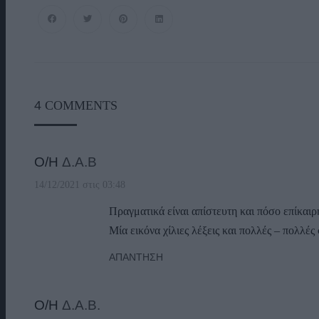
4
COMMENTS
Ο/Η
Δ.Α.Β
14/12/2021 στις 03:48
Πραγματικά είναι απίστευτη και πόσο επίκαιρ
Μία εικόνα χίλιες λέξεις και πολλές – πολλές
ΑΠΆΝΤΗΣΗ
Ο/Η
Δ.Α.Β.