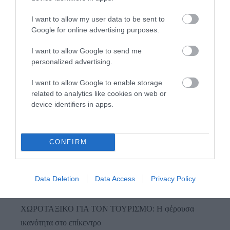
I want to allow my user data to be sent to
Google for online advertising purposes.
I want to allow Google to send me
Προτεινόμενα άρθρα
personalized advertising.
I want to allow Google to enable storage
related to analytics like cookies on web or
device identifiers in apps.
Φωτογραφίες-κειμήλια από καλοκαίρια στην Άνδρο –
Από τον 19ο αιώνα μέχρι και την δεκαετία του 1970
ΟΡΜΟΣ ΚΟΡΘΙΟΥ: Όταν η φωτογραφία γίνεται μνήμη
CONFIRM
Η Άνδρος συνεχίζει να μπαρκάρει…
ΠΡΟΣΟΧΗ: Πολύ υψηλός κίνδυνος πυρκαγιάς στις
Data Deletion
Data Access
Privacy Policy
Κυκλάδες
ΧΩΡΟΤΑΞΙΚΟ ΓΙΑ ΤΟΝ ΤΟΥΡΙΣΜΟ: Η φέρουσα
ικανότητα στο επίκεντρο