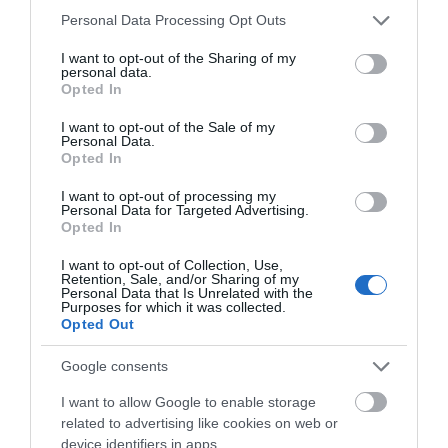
Please note that this website/app uses one or more Google
Personal Data Processing Opt Outs
services and may gather and store information including but
not limited to your visit or usage behaviour. You may click to
I want to opt-out of the Sharing of my
personal data.
grant or deny consent to Google and its third-party tags to
Opted In
use your data for below specified purposes in below Google
consent section.
I want to opt-out of the Sale of my
Personal Data.
Opted In
I want to opt-out of processing my
Personal Data for Targeted Advertising.
Opted In
I want to opt-out of Collection, Use,
Retention, Sale, and/or Sharing of my
Personal Data that Is Unrelated with the
Purposes for which it was collected.
Opted Out
Google consents
I want to allow Google to enable storage
related to advertising like cookies on web or
device identifiers in apps.