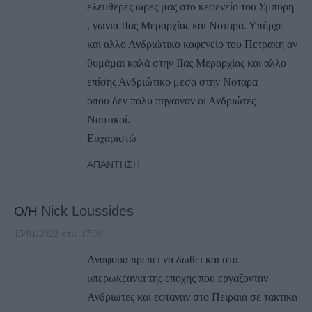
ελευθερες ωρες μας στο κεφενείο του Σμπυρη
, γωνια ΙΙας Μεραρχίας και Νοταρα. Υπήρχε
και αλλο Ανδριώτικο καφενείο του Πετρακη αν
θυμάμαι καλά στην ΙΙας Μεραρχίας και αλλο
επίσης Ανδριώτικο μεσα στην Νοταρα
οπου δεν πολυ πηγαιναν οι Ανδριώτες
Ναυτικοί.
Ευχαριστώ
ΑΠΆΝΤΗΣΗ
Ο/Η
Nick Loussides
15/01/2022 στις 17:30
Αναφορα πρεπει να δωθει και στα
υπερωκεανια της εποχης που εργαζονταν
Ανδριωτες και εφταναν στο Πειραια σε τακτικα