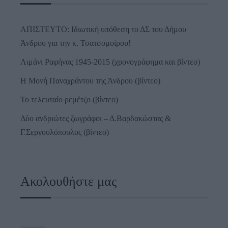
ΑΠΙΣΤΕΥΤΟ: Ιδιωτική υπόθεση το ΔΣ του Δήμου
Άνδρου για την κ. Τσατσομοίρου!
Λιμάνι Ραφήνας 1945-2015 (χρονογράφημα και βίντεο)
Η Μονή Παναχράντου της Άνδρου (βίντεο)
Το τελευταίο ρεμέτζο (βίντεο)
Δύο ανδριώτες ζωγράφοι – Δ.Βαρδακώστας &
Γ.Σεργουλόπουλος (βίντεο)
Ακολουθήστε μας