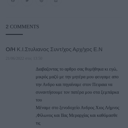
2
COMMENTS
Ο/Η
Κ.Ι.Στυλιανος Συντ/χος Αρχ/χος Ε.Ν
21/06/2022 στις 13:50
Διαβαζοντας το αρθρο σας θυμήθηκα κι εγώ,
μικρός μαζύ με την μητέρα μου φευγαμε απο
την Ανδρο και πηγαίναμε στον Πειραια να
συναντήσουμε τον πατέρα μου στα ξεμπάρκα
του
Μέναμε στο ξενοδοχείο Ανδρος Χιος Λήμνος
,Φίλωνος και ΙΙας Μεραρχίας και καθόμασθε
τις