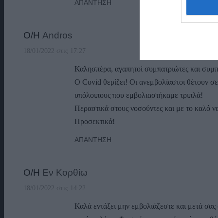
ΑΠΆΝΤΗΣΗ
Ο/Η
Andros
18/01/2022 στις 17:27
Καλησπέρα, αγαπητοί συμπατριώτες και συμπ
Ο Covid θερίζει! Οι ανεμβολίαστοι θέτουν σε
υπόλοιπους που εμβολιαστήκαμε τριπλά!
Περαστικά στους νοσούντες και με το καλό ν
Προσεκτικά!
ΑΠΆΝΤΗΣΗ
Ο/Η
Εν Κορθίω
18/01/2022 στις 14:22
Καλά εντάξει μην εμβολιάζεστε και μετά σας 