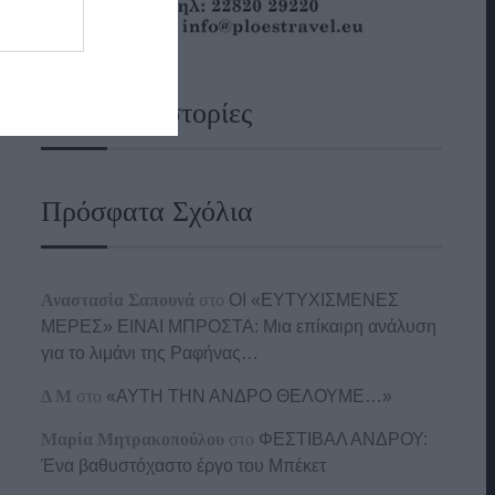
Ναυτικές Ιστορίες
Πρόσφατα Σχόλια
Αναστασία Σαπουνά
στο
ΟΙ «ΕΥΤΥΧΙΣΜΕΝΕΣ
ΜΕΡΕΣ» ΕΙΝΑΙ ΜΠΡΟΣΤΑ: Μια επίκαιρη ανάλυση
για το λιμάνι της Ραφήνας…
Δ Μ
στο
«ΑΥΤΗ ΤΗΝ ΑΝΔΡΟ ΘΕΛΟΥΜΕ…»
Μαρία Μητρακοπούλου
στο
ΦΕΣΤΙΒΑΛ ΑΝΔΡΟΥ:
Ένα βαθυστόχαστο έργο του Μπέκετ