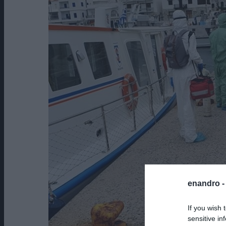
enandro 
If you wish 
sensitive in