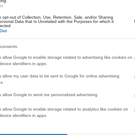
ing.
In
o opt-out of Collection, Use, Retention, Sale, and/or Sharing
ersonal Data that Is Unrelated with the Purposes for which it
lected.
Out
consents
o allow Google to enable storage related to advertising like cookies on
evice identifiers in apps.
o allow my user data to be sent to Google for online advertising
s.
τι στις εκλογές εκλέγεται αυτός που θέλει ο λαός δεν ισχύει
 το γνωρίζεις ή δεν θέλεις..
to allow Google to send me personalized advertising.
o allow Google to enable storage related to analytics like cookies on
evice identifiers in apps.
ιά αντιδημοκρατική άνοια. Πάντως ο κόσμος στην Ευρώπη
ες. Μήπως είστε νοσταλγός του Στάλιν; Ερωτώ…