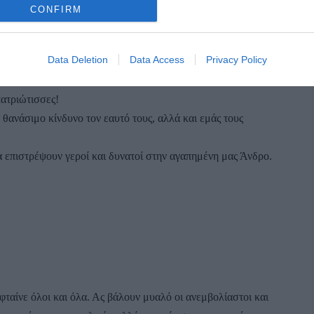
CONFIRM
Data Deletion
Data Access
Privacy Policy
ατριώτισσες!
 θανάσιμο κίνδυνο τον εαυτό τους, αλλά και εμάς τους
α επιστρέψουν γεροί και δυνατοί στην αγαπημένη μας Άνδρο.
φταίνε όλοι και όλα. Ας βάλουν μυαλό οι ανεμβολίαστοι και