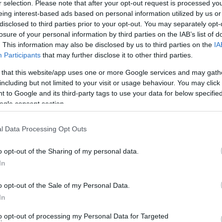
r selection. Please note that after your opt-out request is processed y
eing interest-based ads based on personal information utilized by us or
disclosed to third parties prior to your opt-out. You may separately opt-
losure of your personal information by third parties on the IAB’s list of
. This information may also be disclosed by us to third parties on the
IA
covid-19. Φωτογραφία αρχείου.
Participants
that may further disclose it to other third parties.
 that this website/app uses one or more Google services and may gath
 σκάφος μετά από ειδοποίηση του Κέντρου Υγείας. Το
including but not limited to your visit or usage behaviour. You may click 
ίο Λαυρίου και Ραφήνας απάντησαν αρνητικά στη
 to Google and its third-party tags to use your data for below specifi
όρ ενισχυόμενα).
Σύμφωνα με πληροφορίες πρόκειται
ogle consent section.
είναι ανεμβολίαστος.
l Data Processing Opt Outs
ΑΝΔΡΩ”
o opt-out of the Sharing of my personal data.
In
o opt-out of the Sale of my Personal Data.
In
to opt-out of processing my Personal Data for Targeted