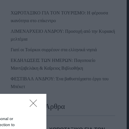
ΧΩΡΟΤΑΞΙΚΟ ΓΙΑ ΤΟΝ ΤΟΥΡΙΣΜΟ: Η φέρουσα
ικανότητα στο επίκεντρο
ΛΙΜΕΝΑΡΧΕΙΟ ΑΝΔΡΟΥ: Προσοχή από την Κυριακή
μελτέμια
Γιατί οι Τούρκοι συρρέουν στα ελληνικά νησιά
ΕΚΔΗΛΩΣΕΙΣ ΤΩΝ ΗΜΕΡΩΝ: Παγοποιείο
Μαντζαβελάκη & Καΐρειος Βιβλιοθήκη
ΦΕΣΤΙΒΑΛ ΑΝΔΡΟΥ: Ένα βαθυστόχαστο έργο του
Μπέκετ
Πρόσφατα Άρθρα
sonal or
ection to