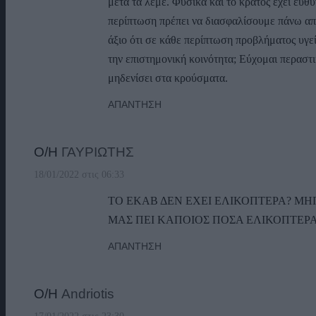
μετά τα λέμε. Φυσικά και το κράτος έχει ευθ
περίπτωση πρέπει να διασφαλίσουμε πάνω από
άξιο ότι σε κάθε περίπτωση προβλήματος υγεί
την επιστημονική κοινότητα; Εύχομαι περαστι
μηδενίσει στα κρούσματα.
ΑΠΆΝΤΗΣΗ
Ο/Η
ΓΑΥΡΙΩΤΗΣ
18/01/2022 στις 06:33
ΤΟ ΕΚΑΒ ΔΕΝ ΕΧΕΙ ΕΛΙΚΟΠΤΕΡΑ? ΜΗ
ΜΑΣ ΠΕΙ ΚΑΠΟΙΟΣ ΠΟΣΑ ΕΛΙΚΟΠΤΕΡΑ
ΑΠΆΝΤΗΣΗ
Ο/Η
Andriotis