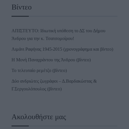
Βίντεο
ΑΠΙΣΤΕΥΤΟ: Ιδιωτική υπόθεση το ΔΣ του Δήμου
Άνδρου για την κ. Τσατσομοίρου!
Λιμάνι Ραφήνας 1945-2015 (χρονογράφημα και βίντεο)
Η Μονή Παναχράντου της Άνδρου (βίντεο)
Το τελευταίο ρεμέτζο (βίντεο)
Δύο ανδριώτες ζωγράφοι – Δ.Βαρδακώστας &
Γ.Σεργουλόπουλος (βίντεο)
Ακολουθήστε μας