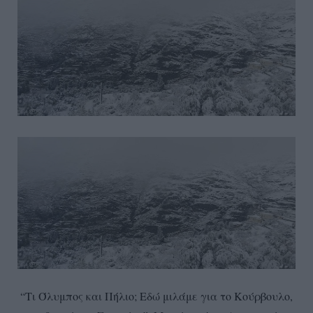
“Τι Όλυμπος και Πήλιο; Εδώ μιλάμε για το Κούρβουλο,