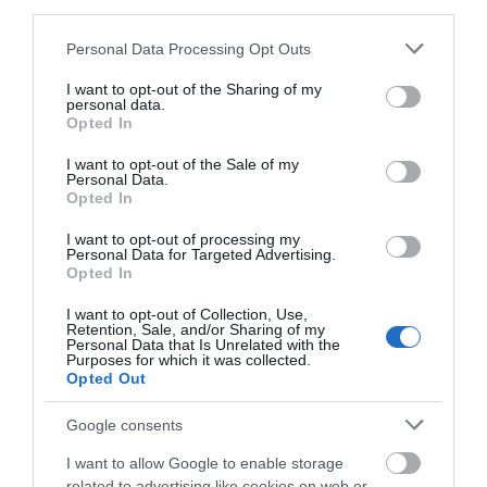
third parties.
Please note that this website/app uses one or more Google
Στους 30 πόντους το χιόνι στο Υψηλού. Και συνεχίζεται
Personal Data Processing Opt Outs
services and may gather and store information including but
η χιονόπτωση…
not limited to your visit or usage behaviour. You may click to
I want to opt-out of the Sharing of my
personal data.
grant or deny consent to Google and its third-party tags to
Opted In
“ΕΝ ΑΝΔΡΩ”
use your data for below specified purposes in below Google
consent section.
I want to opt-out of the Sale of my
Personal Data.
Opted In
I want to opt-out of processing my
Personal Data for Targeted Advertising.
Opted In
I want to opt-out of Collection, Use,
Retention, Sale, and/or Sharing of my
Personal Data that Is Unrelated with the
Purposes for which it was collected.
Opted Out
Google consents
I want to allow Google to enable storage
related to advertising like cookies on web or