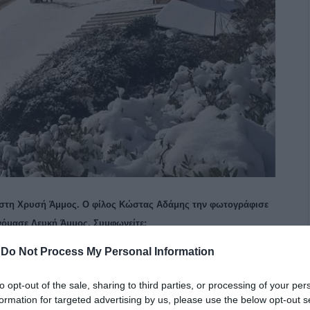
ωστη Χρυσή Άμμος. Ο φίλος Κώστας Αδάμης την φωτογράφισε
ονόμασε Λευκή Άμμος. Συμφωνείτε;
-
Do Not Process My Personal Information
α μέσα στον χιονιά. Μερικά είναι πραγματικά
 και άλλων υπηρεσιών όπως η πυροσβεστική και ο ΔΕΔΗΕ
to opt-out of the sale, sharing to third parties, or processing of your per
 από… τα άγραφα. Από εκείνα που δεν πιστεύεις πως
formation for targeted advertising by us, please use the below opt-out s