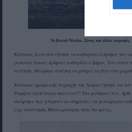
Τα βουνά Πέταλο, Ζένος και άλλες κορυφές.
Κάτοικος Συνετίου ζήτησε να καθαρίσει ο δρόμος του ώσ
ρωτούσε ποιους δρόμους καθαρίζει ο Δήμος. Του είπαν 
ανάγκης. Θεώρησε ανάγκη να μπορεί να βγει στο χωριό 
Κάτοικος ημιορεινής περιοχής της Χώρας ζήτησε να τον
Ραφήνα γιατί αύριο δουλεύει!!! Τον ρώτησαν πως ήρθε 
σκέφτηκε πως μπορούν οι υπηρεσίες να μεταφέρουν κάθ
είχε απάντηση. Μόνο ερώτηση: πότε θα φύγω;