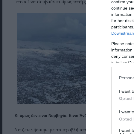
μπορεί να συμβούν κι όμως υπάρχουν απίστευτοι άνθρ
confirm you
continue se
information 
further disc
participants
Downstream 
Please note
information 
deny consent
in below Go
Persona
I want t
Opted 
I want t
Κι όμως δεν είναι Νορβηγία. Είναι Άνδρος! Διακρίνετε το Πέτ
Opted 
Να ξεκινήσουμε με τα προβλήματα. Κάποια στιγμή παρ
I want 