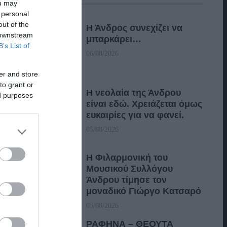
ou may
 personal
out of the
Η Άνδρος συνεχίζει να
 downstream
μπαρκάρει…
B’s List of
06/08/2026
er and store
to grant or
Η νεολαία της Άνδρου
ed purposes
είναι εδώ. Χρειάζεται όμως
ευκαιρίες για να φανεί.
05/08/2026
Η Φιλαρμονική του
Μουσικού Συλλόγου
Άνδρου τίμησε τον
μοναδικό Γιώργο Κατσαρό
05/08/2026
ΡΑΦΗΝΑ – ΘΕΟΥΤΑ