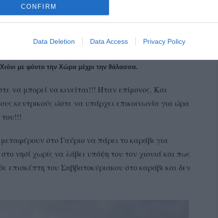
CONFIRM
Data Deletion
Data Access
Privacy Policy
 Χιόνι με φόντο την Χώρα μέχρι την θάλασσα.
τε να μπορεί να κινείται!!! Ήταν επίμονος. Και
τους κεντρικούς ώστε να υπάρχει επικοινωνία για ώρα
του!!!
 μεταφέρουν στο Γαύριο να πάρει το καράβι για
στο νησί χωρίς να λάβει υπόψη του τον χιονιά και πως
ε επισκέπτη του Σαββατοκύριακου στο καράβι και δεν