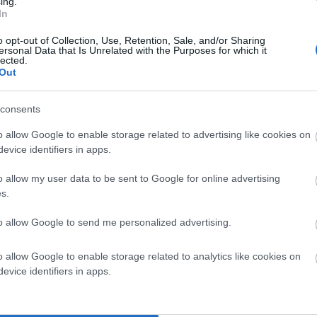
ing.
μή έσκασε μετασχηματιστής κοντά στον Πύργο του
In
στο σημείο με μεγάλη δυσκολία γιατί το χιόνι είναι
o opt-out of Collection, Use, Retention, Sale, and/or Sharing
ersonal Data that Is Unrelated with the Purposes for which it
lected.
Out
ειβάδια στο σπίτι του με την βοήθεια του λόχου
ρου Υγείας για την μεταφορά στο Κόρθι γιατί έληξε η
consents
 και να γίνει η μεταφορά αύριο που ίσως θα είναι
o allow Google to enable storage related to advertising like cookies on
evice identifiers in apps.
α της μέρας
o allow my user data to be sent to Google for online advertising
s.
to allow Google to send me personalized advertising.
o allow Google to enable storage related to analytics like cookies on
evice identifiers in apps.