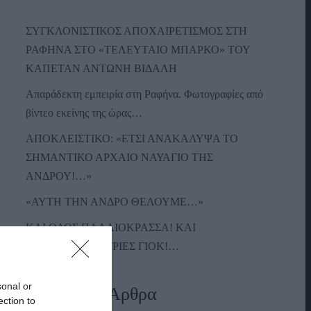
ΣΥΓΚΛΟΝΙΣΤΙΚΟΣ ΑΠΟΧΑΙΡΕΤΙΣΜΟΣ ΣΤΗ
ΡΑΦΗΝΑ ΣΤΟ «ΤΕΛΕΥΤΑΙΟ ΜΠΑΡΚΟ» ΤΟΥ
ΚΑΠΕΤΑΝ ΑΝΤΩΝΗ ΒΙΔΑΛΗ
Απαράδεκτη εμπειρία στη Ραφήνα. Φωτογραφίες από
βίντεο εκείνης της ώρας…
ΑΠΟΚΛΕΙΣΤΙΚΟ: «ΕΤΣΙ ΑΝΑΚΑΛΥΨΑ ΤΟ
ΣΗΜΑΝΤΙΚΟ ΑΡΧΑΙΟ ΝΑΥΑΓΙΟ ΤΗΣ
ΑΝΔΡΟΥ!…»
«ΑΥΤΗ ΤΗΝ ΑΝΔΡΟ ΘΕΛΟΥΜΕ…»
ΚΑΙ ΟΔΟΣ ΠΑΛΑIΟΚΡΑΣΣΑ! ΚΑΙ
ΑΝΕΜΟΓΕΝΝΗΤΡΙΕΣ ΓΙΟΚ!…
sonal or
Πρόσφατα Άρθρα
ection to