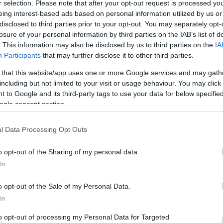
ωποι που τους συμβαίνουν…
r selection. Please note that after your opt-out request is processed y
eing interest-based ads based on personal information utilized by us or
disclosed to third parties prior to your opt-out. You may separately opt-
losure of your personal information by third parties on the IAB’s list of
. This information may also be disclosed by us to third parties on the
IA
Participants
that may further disclose it to other third parties.
 that this website/app uses one or more Google services and may gath
including but not limited to your visit or usage behaviour. You may click 
 to Google and its third-party tags to use your data for below specifi
ogle consent section.
l Data Processing Opt Outs
o opt-out of the Sharing of my personal data.
In
o opt-out of the Sale of my Personal Data.
αλο και δεν διακρίνονται τα χωριά Υψηλού, Λάμυρα Στραπουριές…
In
ουσιάστηκε τοπικό πρόβλημα με το ρεύμα στο Γαύριο
to opt-out of processing my Personal Data for Targeted