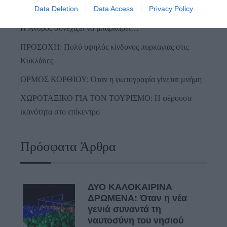
Data Deletion
Data Access
Privacy Policy
Από τον 19ο αιώνα μέχρι και την δεκαετία του 1970
Η Άνδρος συνεχίζει να μπαρκάρει…
ΠΡΟΣΟΧΗ: Πολύ υψηλός κίνδυνος πυρκαγιάς στις
Κυκλάδες
ΟΡΜΟΣ ΚΟΡΘΙΟΥ: Όταν η φωτογραφία γίνεται μνήμη
ΧΩΡΟΤΑΞΙΚΟ ΓΙΑ ΤΟΝ ΤΟΥΡΙΣΜΟ: Η φέρουσα
ικανότητα στο επίκεντρο
Πρόσφατα Άρθρα
ΔΥΟ ΚΑΛΟΚΑΙΡΙΝΑ
ΔΡΩΜΕΝΑ: Όταν η νέα
γενιά συναντά τη
ναυτοσύνη του νησιού