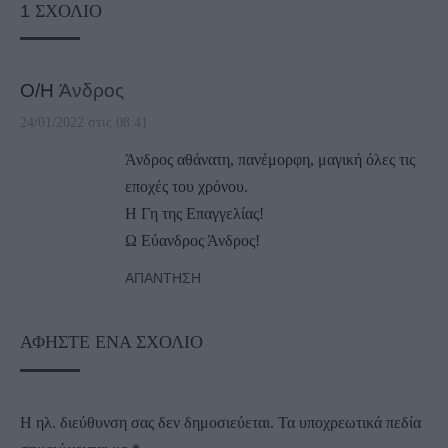
1
ΣΧΌΛΙΟ
Ο/Η
Άνδρος
24/01/2022 στις 08:41
Άνδρος αθάνατη, πανέμορφη, μαγική όλες τις
εποχές του χρόνου.
Η Γη της Επαγγελίας!
Ω Εύανδρος Άνδρος!
ΑΠΆΝΤΗΣΗ
ΑΦΉΣΤΕ ΈΝΑ ΣΧΌΛΙΟ
Η ηλ. διεύθυνση σας δεν δημοσιεύεται.
Τα υποχρεωτικά πεδία