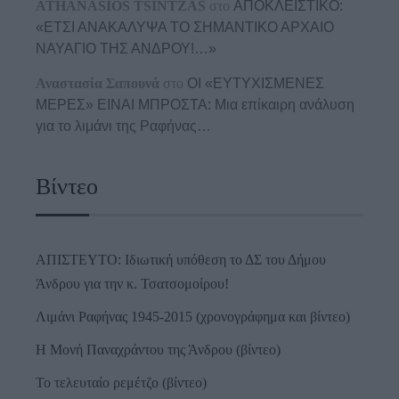
ATHANASIOS TSINTZAS
στο
ΑΠΟΚΛΕΙΣΤΙΚΟ:
«ΕΤΣΙ ΑΝΑΚΑΛΥΨΑ ΤΟ ΣΗΜΑΝΤΙΚΟ ΑΡΧΑΙΟ
ΝΑΥΑΓΙΟ ΤΗΣ ΑΝΔΡΟΥ!…»
Αναστασία Σαπουνά
στο
ΟΙ «ΕΥΤΥΧΙΣΜΕΝΕΣ
ΜΕΡΕΣ» ΕΙΝΑΙ ΜΠΡΟΣΤΑ: Μια επίκαιρη ανάλυση
για το λιμάνι της Ραφήνας…
Βίντεο
ΑΠΙΣΤΕΥΤΟ: Ιδιωτική υπόθεση το ΔΣ του Δήμου
Άνδρου για την κ. Τσατσομοίρου!
Λιμάνι Ραφήνας 1945-2015 (χρονογράφημα και βίντεο)
Η Μονή Παναχράντου της Άνδρου (βίντεο)
Το τελευταίο ρεμέτζο (βίντεο)