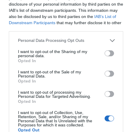
disclosure of your personal information by third parties on the
IAB’s list of downstream participants. This information may
also be disclosed by us to third parties on the
IAB’s List of
Downstream Participants
that may further disclose it to other
third parties.
Please note that this website/app uses one or more Google
Personal Data Processing Opt Outs
services and may gather and store information including but
not limited to your visit or usage behaviour. You may click to
I want to opt-out of the Sharing of my
personal data.
grant or deny consent to Google and its third-party tags to
Opted In
use your data for below specified purposes in below Google
consent section.
I want to opt-out of the Sale of my
Personal Data.
Opted In
I want to opt-out of processing my
Personal Data for Targeted Advertising.
Opted In
I want to opt-out of Collection, Use,
Retention, Sale, and/or Sharing of my
Personal Data that Is Unrelated with the
Purposes for which it was collected.
Opted Out