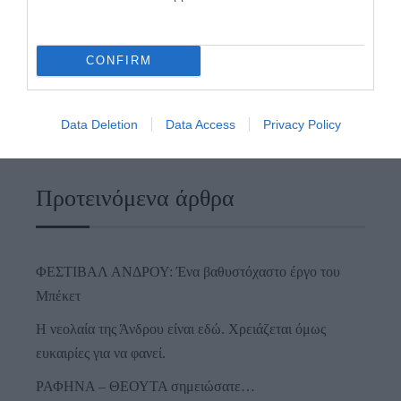
CONFIRM
Data Deletion
Data Access
Privacy Policy
Προτεινόμενα άρθρα
ΦΕΣΤΙΒΑΛ ΑΝΔΡΟΥ: Ένα βαθυστόχαστο έργο του
Μπέκετ
Η νεολαία της Άνδρου είναι εδώ. Χρειάζεται όμως
ευκαιρίες για να φανεί.
ΡΑΦΗΝΑ – ΘΕΟΥΤΑ σημειώσατε…