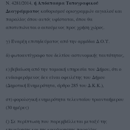
ή Απόσπασμα Τοπογραφικού
Ν. 4281/2014,
Διαγράμματος
καθορισμού οριογραμμών αιγιαλού και
παραλίας όπου αυτός υφίσταται, όπου θα
αποτυπώνεται ο αιτούμενος προς χρήση χώρος.
γ) Έναρξη επιτηδεύματος από την αρμόδια Δ.Ο.Υ.
δ) φωτοαντίγραφο του δελτίου αστυνομικής ταυτότητας,
ε) βεβαίωση από την ταμιακή υπηρεσία του Δήμου, ότι ο
ενδιαφερόμενος δεν είναι οφειλέτης του Δήμου
(Δημοτική Ενημερότητα, άρθρο 285 του Δ.Κ.Κ.),
στ) φορολογική ενημερότητα τελευταίου τριανταήμερου
(30 ημέρες)
ζ) Σε περίπτωση που παρεμβάλλεται μεταξύ της
επιχείρησης και της κοινόχρηστης παραλίας –