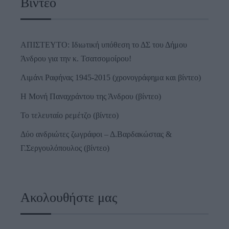
Βίντεο
ΑΠΙΣΤΕΥΤΟ: Ιδιωτική υπόθεση το ΔΣ του Δήμου
Άνδρου για την κ. Τσατσομοίρου!
Λιμάνι Ραφήνας 1945-2015 (χρονογράφημα και βίντεο)
Η Μονή Παναχράντου της Άνδρου (βίντεο)
Το τελευταίο ρεμέτζο (βίντεο)
Δύο ανδριώτες ζωγράφοι – Δ.Βαρδακώστας &
Γ.Σεργουλόπουλος (βίντεο)
Ακολουθήστε μας