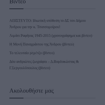
Βίντεο
ΑΠΙΣΤΕΥΤΟ: Ιδιωτική υπόθεση το ΔΣ του Δήμου
Άνδρου για την κ. Τσατσομοίρου!
Λιμάνι Ραφήνας 1945-2015 (χρονογράφημα και βίντεο)
Η Μονή Παναχράντου της Άνδρου (βίντεο)
Το τελευταίο ρεμέτζο (βίντεο)
Δύο ανδριώτες ζωγράφοι – Δ.Βαρδακώστας &
Γ.Σεργουλόπουλος (βίντεο)
Ακολουθήστε μας