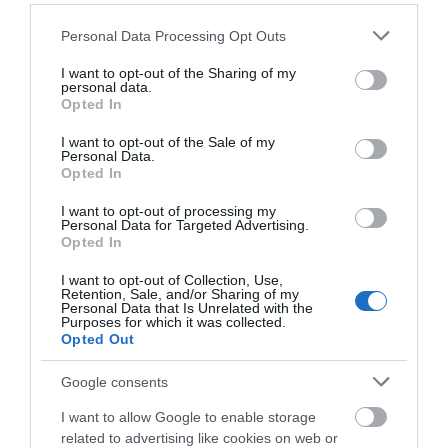
Please note that this website/app uses one or more Google
Personal Data Processing Opt Outs
services and may gather and store information including but
Πρόσφατα Άρθρα
not limited to your visit or usage behaviour. You may click to
I want to opt-out of the Sharing of my
personal data.
grant or deny consent to Google and its third-party tags to
Opted In
use your data for below specified purposes in below Google
consent section.
ΑΠΟΔΡΑΣΕΙΣ ΣΤΗΝ
I want to opt-out of the Sale of my
Personal Data.
ΑΝΔΡΟ
Opted In
09/08/2026
I want to opt-out of processing my
Personal Data for Targeted Advertising.
Opted In
ΑΝΑΚΟΙΝΩΣΕΙΣ
I want to opt-out of Collection, Use,
ΛΙΜΕΝΑΡΧΕΙΟΥ &
Retention, Sale, and/or Sharing of my
Personal Data that Is Unrelated with the
ΠΟΛΙΤΙΚΗΣ ΠΡΟΣΤΑΣΙΑΣ:
Purposes for which it was collected.
Συνεχίζει το μελτέμι και ο
Opted Out
κίνδυνος πυρκαγιας…
Google consents
09/08/2026
I want to allow Google to enable storage
ΔΥΟ ΚΑΛΟΚΑΙΡΙΝΑ
related to advertising like cookies on web or
ΔΡΩΜΕΝΑ: Όταν η νέα