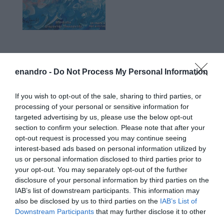
Προτεινόμενα άρθρα
enandro -
Do Not Process My Personal Information
If you wish to opt-out of the sale, sharing to third parties, or
Φωτογραφίες-κειμήλια από καλοκαίρια στην Άνδρο –
processing of your personal or sensitive information for
targeted advertising by us, please use the below opt-out
Από τον 19ο αιώνα μέχρι και την δεκαετία του 1970
section to confirm your selection. Please note that after your
Η Άνδρος συνεχίζει να μπαρκάρει…
opt-out request is processed you may continue seeing
interest-based ads based on personal information utilized by
ΤΟ ΜΕΓΑΛΥΤΕΡΟ ΠΑΝΗΓΥΡΙ ΤΗΣ ΑΝΔΡΟΥ: Του
us or personal information disclosed to third parties prior to
Σωτήρος στην Άρνη!…
your opt-out. You may separately opt-out of the further
disclosure of your personal information by third parties on the
ΟΡΜΟΣ ΚΟΡΘΙΟΥ: Όταν η φωτογραφία γίνεται μνήμη
IAB’s list of downstream participants. This information may
also be disclosed by us to third parties on the
IAB’s List of
ΦΕΣΤΙΒΑΛ ΑΝΔΡΟΥ: Ένα βαθυστόχαστο έργο του
Downstream Participants
that may further disclose it to other
Μπέκετ
third parties.