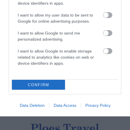
device identifiers in apps.
γενιά συναντά τη
ναυτοσύνη του νησιού
I want to allow my user data to be sent to
09/08/2026
Google for online advertising purposes.
Φωτογραφίες-κειμήλια από
I want to allow Google to send me
καλοκαίρια στην Άνδρο –
personalized advertising.
Από τον 19ο αιώνα μέχρι
και την δεκαετία του 1970
I want to allow Google to enable storage
related to analytics like cookies on web or
08/08/2026
device identifiers in apps.
ΟΡΜΟΣ ΚΟΡΘΙΟΥ: Όταν η
φωτογραφία γίνεται μνήμη
08/08/2026
CONFIRM
Data Deletion
Data Access
Privacy Policy