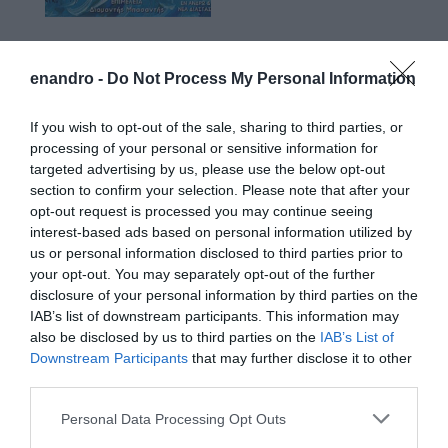
enandro -
Do Not Process My Personal Information
Προτεινόμενα άρθρα
If you wish to opt-out of the sale, sharing to third parties, or
processing of your personal or sensitive information for
Η Φιλαρμονική του Μουσικού Συλλόγου Άνδρου τίμησε
targeted advertising by us, please use the below opt-out
section to confirm your selection. Please note that after your
τον μοναδικό Γιώργο Κατσαρό
opt-out request is processed you may continue seeing
Απαράδεκτη εμπειρία στη Ραφήνα. Φωτογραφίες από
interest-based ads based on personal information utilized by
us or personal information disclosed to third parties prior to
βίντεο εκείνης της ώρας…
your opt-out. You may separately opt-out of the further
disclosure of your personal information by third parties on the
Η ΥΔΡΟΦΟΡΑ ΤΟΥ ΕΠΑΡΧΕΙΟΥ ΧΑΘΗΚΕ! ΟΠΩΣ
IAB’s list of downstream participants. This information may
ΧΑΘΗΚΑΝ ΚΑΙ ΟΙ ΑΣΦΑΛΤΟΣΤΡΩΣΕΙΣ ΤΟΥ
also be disclosed by us to third parties on the
IAB’s List of
ΕΠΑΡΧΕΙΟΥ! ΟΙ ΕΥΘΥΝΕΣ ΟΜΩΣ
Downstream Participants
that may further disclose it to other
ΠΑΡΑΜΕΝΟΥΝ…
third parties.
ΑΠΟΚΛΕΙΣΤΙΚΟ: «ΕΤΣΙ ΑΝΑΚΑΛΥΨΑ ΤΟ
Please note that this website/app uses one or more Google
Personal Data Processing Opt Outs
services and may gather and store information including but
ΣΗΜΑΝΤΙΚΟ ΑΡΧΑΙΟ ΝΑΥΑΓΙΟ ΤΗΣ ΑΝΔΡΟΥ!…»