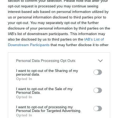
section to confirm your selection. Please note that after your
μετοχικοί τίτλοι κατέληξαν σε δύο ίσα μερίδια προς τους
opt-out request is processed you may continue seeing
interest-based ads based on personal information utilized by
διαδόχους του. Ο μεν Ανδρέας Εμπειρίκος τους
us or personal information disclosed to third parties prior to
μεταβίβασε στη συνέχεια στα δικά του παιδιά Μαρή και
your opt-out. You may separately opt-out of the further
Κορνηλία. Μετά και τον θάνατο της τελευταίας οι
disclosure of your personal information by third parties on the
IAB’s list of downstream participants. This information may
μετοχικοί τίτλοι που αποτυπώνουν την κυριότητα του
also be disclosed by us to third parties on the
IAB’s List of
50% της Κτήμα Πεταλιοί περιήλθαν το 1986
Downstream Participants
that may further disclose it to other
αποκλειστικά στον Μαρή Ανδρέα Εμπειρίκο. Το άλλο
third parties.
50% ανήκε στον θείο του Περικλή Εμπειρίκο, που το 1976
Please note that this website/app uses one or more Google
Personal Data Processing Opt Outs
το πούλησε στην οικογένεια του εφοπλιστή Νικόλαου
services and may gather and store information including but
not limited to your visit or usage behaviour. You may click to
I want to opt-out of the Sharing of my
Παπαληού, ο οποίος έκτοτε έγινε συνιδιοκτήτης της
personal data.
grant or deny consent to Google and its third-party tags to
Opted In
εταιρείας.
use your data for below specified purposes in below Google
consent section.
I want to opt-out of the Sale of my
Η οικογένεια Παπαληού, όμως, προκειμένου να
Personal Data.
Opted In
υποστηρίξει τις επιχειρηματικές της δραστηριότητες
I want to opt-out of processing my
είχε πάρει δάνειο από τη First National Bank of Chicago, με
Personal Data for Targeted Advertising.
ενέχυρο τους μετοχικούς τίτλους της Κτήμα
Opted In