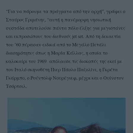
“Για να πάρουμε τα πράγματα από την αρχή”, γράφει ο
Σταύρος Γριμάνης, “αυτή η πανέμορφη νησιωτική
συστάδα αποτελούσε πάντα πόλο έλξης για μεγιστάνες
και εκπροσώπους του διεθνούς jet set. Aπό τη δεκαετία
του ’60 πέρασαν ειδικά από το Mεγάλο Πετάλι
διασημότητες όπως η Mαρία Kάλλας, η οποία το
καλοκαίρι του 1969 απόλαυσε τις διακοπές της εκεί με
τον Ιταλό σκηνοθέτη Πιερ Πάολο Παζολίνι, η Γκρέτα
Γκάρμπο, ο Pούντολφ Nουρέγιεφ, μέχρι και ο Oυίνστον
Tσόρτσιλ.