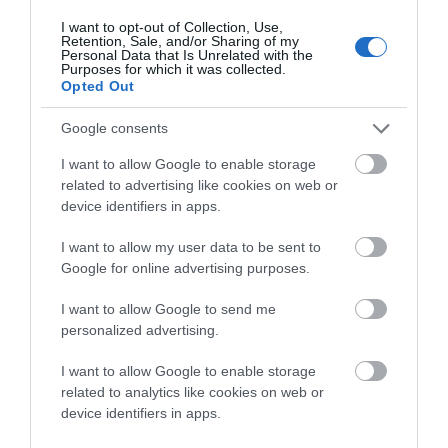
Πεταλιοί. Όταν αργότερα κατέστησαν υπερήμεροι,
I want to opt-out of Collection, Use,
Retention, Sale, and/or Sharing of my
δηλαδή με τη σημερινή ορολογία το δάνειό τους έγινε
Personal Data that Is Unrelated with the
Purposes for which it was collected.
κόκκινο, η τράπεζα εκποίησε, το 1988, τις ενεχυρασμένες
Opted Out
μετοχές στη Vestry Trading Corporation, λιβεριανή
εταιρεία συμφερόντων του εφοπλιστή Σπύρου
Google consents
Καρνέση. Έτσι, οι δύο πρωταγωνιστές της διαμάχης
I want to allow Google to enable storage
βρέθηκαν με το 50% ο καθένας στα χέρια του…”
related to advertising like cookies on web or
device identifiers in apps.
Στη συνέχεια ο δημοσιογράφος περιγράφει την μακρά
I want to allow my user data to be sent to
και πολύχρονη δικαστική διαμάχη των δύο
Google for online advertising purposes.
πρωταγωνιστών πριν καταλήξει στο τέλος
I want to allow Google to send me
αναρωτώμενος: Το ερώτημα που προκύπτει τώρα αφορά
personalized advertising.
τη στάση της οικογένειας Καρνέση και συγκεκριμένα
εάν θα αποδεχθεί την πρωτόδικη απόφαση ή θα την
I want to allow Google to enable storage
related to analytics like cookies on web or
εφεσιβάλει, δίνοντας τροφή για τα επόμενα επεισόδια
device identifiers in apps.
της διαμάχης. Ποια θα είναι η κατάληξη; Αυτό μένει να