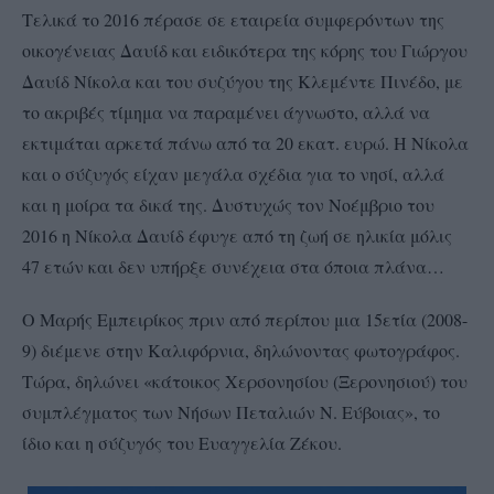
Τελικά το 2016 πέρασε σε εταιρεία συμφερόντων της
οικογένειας Δαυίδ και ειδικότερα της κόρης του Γιώργου
Δαυίδ Νίκολα και του συζύγου της Κλεμέντε Πινέδο, με
το ακριβές τίμημα να παραμένει άγνωστο, αλλά να
εκτιμάται αρκετά πάνω από τα 20 εκατ. ευρώ. Η Νίκολα
και ο σύζυγός είχαν μεγάλα σχέδια για το νησί, αλλά
και η μοίρα τα δικά της. Δυστυχώς τον Νοέμβριο του
2016 η Νίκολα Δαυίδ έφυγε από τη ζωή σε ηλικία μόλις
47 ετών και δεν υπήρξε συνέχεια στα όποια πλάνα…
O Mαρής Eμπειρίκος πριν από περίπου μια 15ετία (2008-
9) διέμενε στην Kαλιφόρνια, δηλώνοντας φωτογράφος.
Tώρα, δηλώνει «κάτοικος Xερσονησίου (Ξερονησιού) του
συμπλέγματος των Nήσων Πεταλιών N. Eύβοιας», το
ίδιο και η σύζυγός του Ευαγγελία Ζέκου.