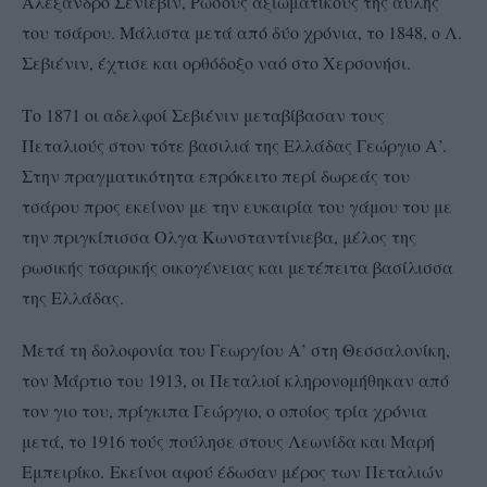
Αλέξανδρο Σενιέβιν, Ρώσους αξιωματικούς της αυλής
του τσάρου. Μάλιστα μετά από δύο χρόνια, το 1848, ο Λ.
Σεβιένιν, έχτισε και ορθόδοξο ναό στο Χερσονήσι.
Το 1871 οι αδελφοί Σεβιένιν μεταβίβασαν τους
Πεταλιούς στον τότε βασιλιά της Ελλάδας Γεώργιο Α’.
Στην πραγματικότητα επρόκειτο περί δωρεάς του
τσάρου προς εκείνον με την ευκαιρία του γάμου του με
την πριγκίπισσα Ολγα Κωνσταντίνιεβα, μέλος της
ρωσικής τσαρικής οικογένειας και μετέπειτα βασίλισσα
της Ελλάδας.
Μετά τη δολοφονία του Γεωργίου Α’ στη Θεσσαλονίκη,
τον Μάρτιο του 1913, οι Πεταλιοί κληρονομήθηκαν από
τον γιο του, πρίγκιπα Γεώργιο, ο οποίος τρία χρόνια
μετά, το 1916 τούς πούλησε στους Λεωνίδα και Μαρή
Εμπειρίκο. Εκείνοι αφού έδωσαν μέρος των Πεταλιών