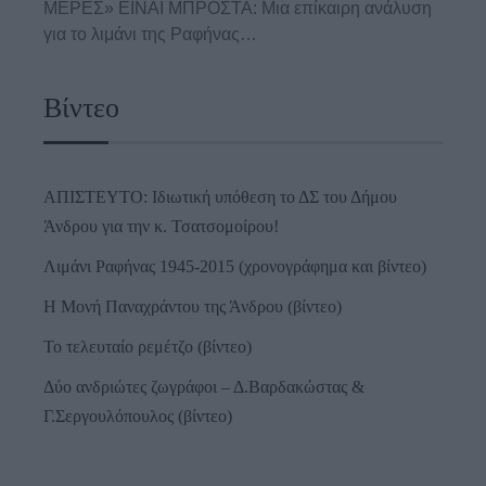
ΜΕΡΕΣ» ΕΙΝΑΙ ΜΠΡΟΣΤΑ: Μια επίκαιρη ανάλυση
για το λιμάνι της Ραφήνας…
Βίντεο
ΑΠΙΣΤΕΥΤΟ: Ιδιωτική υπόθεση το ΔΣ του Δήμου
Άνδρου για την κ. Τσατσομοίρου!
Λιμάνι Ραφήνας 1945-2015 (χρονογράφημα και βίντεο)
Η Μονή Παναχράντου της Άνδρου (βίντεο)
Το τελευταίο ρεμέτζο (βίντεο)
Δύο ανδριώτες ζωγράφοι – Δ.Βαρδακώστας &
Γ.Σεργουλόπουλος (βίντεο)