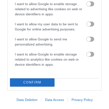
I want to allow Google to enable storage
related to advertising like cookies on web or
device identifiers in apps.
I want to allow my user data to be sent to
Google for online advertising purposes.
I want to allow Google to send me
personalized advertising.
I want to allow Google to enable storage
related to analytics like cookies on web or
device identifiers in apps.
Αποθήκευσε το όνομά μου, email, και τον ιστότοπο μου σε
αυτόν τον πλοηγό για την επόμενη φορά που θα σχολιάσω.
CONFIRM
Data Deletion
Data Access
Privacy Policy