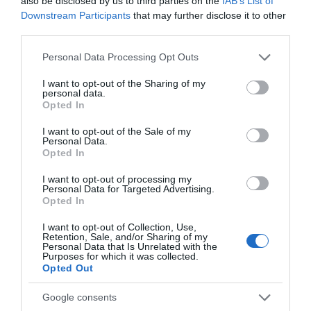
also be disclosed by us to third parties on the
IAB’s List of
Downstream Participants
that may further disclose it to other
αντίστοιχη σταυροειδή κουρά των υποψηφίων
third parties.
αναγνωστών , διαβάζεται ευχή από τον
Please note that this website/app uses one or more Google
δεσπότη με επίθεση της χείρας του στην
Personal Data Processing Opt Outs
services and may gather and store information including but
κεφαλή των και ευλογείται και το ράσο που θα
not limited to your visit or usage behaviour. You may click to
I want to opt-out of the Sharing of my
φορεί εφεξής ο αναγνώστης …
personal data.
grant or deny consent to Google and its third-party tags to
Opted In
use your data for below specified purposes in below Google
ΑΠΆΝΤΗΣΗ
consent section.
I want to opt-out of the Sale of my
Personal Data.
Opted In
ΑΦΉΣΤΕ ΈΝΑ ΣΧΌΛΙΟ
I want to opt-out of processing my
Personal Data for Targeted Advertising.
Opted In
Η ηλ. διεύθυνση σας δεν δημοσιεύεται.
Τα υποχρεωτικά πεδία
I want to opt-out of Collection, Use,
Retention, Sale, and/or Sharing of my
σημειώνονται με
*
Personal Data that Is Unrelated with the
Purposes for which it was collected.
Opted Out
Google consents