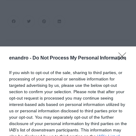
1
ΣΧΌΛΙΟ
enandro -
Do Not Process My Personal Information
Ο/Η
Τhe Nail
If you wish to opt-out of the sale, sharing to third parties, or
processing of your personal or sensitive information for
17/07/2022 στις 20:57
targeted advertising by us, please use the below opt-out
section to confirm your selection. Please note that after your
Χειροθεσία λέγεται η απονομή του ”τίτλου” ή
opt-out request is processed you may continue seeing
οφφικίου του αναγνώστου(ιεροψάλτου) από
interest-based ads based on personal information utilized by
τον Δεσπότη και είναι ο κατώτερος
us or personal information disclosed to third parties prior to
your opt-out. You may separately opt-out of the further
εκκλησιαστικός βαθμός προ και του
disclosure of your personal information by third parties on the
διακόνου.Το αντίστοιχο στους μετέπειτα ιερείς
IAB’s list of downstream participants. This information may
λέγεται χειροτονία. Γίνεται βέβαια με