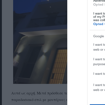
Advertis
Opted 
I want t
of my P
was col
Opted 
Google 
I want t
web or d
I want t
purpose
I want 
I want t
web or d
Αυτά ως αρχή. Μετά πρόσθεσε το beach-bar του Μύλου.
παραδοσιακό στιλ με μοντέρνες απολήξεις σουΐτες/βίλε