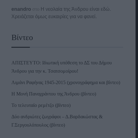
enandro
στο
Η νεολαία της Άνδρου είναι εδώ.
Χρειάζεται όμως ευκαιρίες για να φανεί.
Βίντεο
ΑΠΙΣΤΕΥΤΟ: Ιδιωτική υπόθεση το ΔΣ του Δήμου
Άνδρου για την κ. Τσατσομοίρου!
Λιμάνι Ραφήνας 1945-2015 (χρονογράφημα και βίντεο)
Η Μονή Παναχράντου της Άνδρου (βίντεο)
Το τελευταίο ρεμέτζο (βίντεο)
Δύο ανδριώτες ζωγράφοι – Δ.Βαρδακώστας &
Γ.Σεργουλόπουλος (βίντεο)