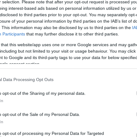
r selection. Please note that after your opt-out request is processed y
eing interest-based ads based on personal information utilized by us or
disclosed to third parties prior to your opt-out. You may separately opt-
losure of your personal information by third parties on the IAB’s list of
. This information may also be disclosed by us to third parties on the
IA
Participants
that may further disclose it to other third parties.
 Γλυνός παρά την γέννηση, τις σπουδές (σεφ), τις
 that this website/app uses one or more Google services and may gath
κατ των ΗΠΑ κρατούσε την φλόγα της Άνδρου και του
including but not limited to your visit or usage behaviour. You may click 
ν επιχειρηματικό κύκλο του και αποκατέστησε τα τρία
 to Google and its third-party tags to use your data for below specifi
ogle consent section.
, Μαρία Γλυνού, να επιστρέψει αρχικά Ελλάδα (Αθήνα)
δύσεις στο Κόρθι και στην Άνδρο. Μετέτρεψε το παλιό
l Data Processing Opt Outs
 σουΐτες. Πρόσθεσε σε αυτές μια σουΐτα/σπίτι και ένα
ο Κοχύλου! Και άλλες τρεις στον Κάτω Άγιο Πέτρο.
o opt-out of the Sharing of my personal data.
uites…
In
o opt-out of the Sale of my Personal Data.
In
to opt-out of processing my Personal Data for Targeted