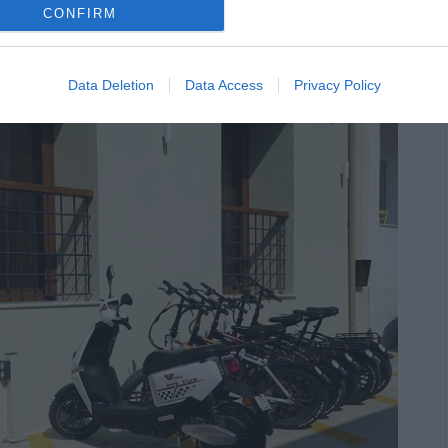
ει ολοκληρωθεί εδώ και καιρό και οι εργασίες θα
CONFIRM
πό επιλογή Κορθιανοί στην επιχείρηση. Το Κόρθι αλλάζει
Data Deletion
Data Access
Privacy Policy