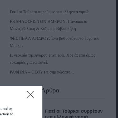
Γιατί οι Τούρκοι συρρέουν στα ελληνικά νησιά
ΕΚΔΗΛΩΣΕΙΣ ΤΩΝ ΗΜΕΡΩΝ: Παγοποιείο
Μαντζαβελάκη & Καΐρειος Βιβλιοθήκη
ΦΕΣΤΙΒΑΛ ΑΝΔΡΟΥ: Ένα βαθυστόχαστο έργο του
Μπέκετ
Η νεολαία της Άνδρου είναι εδώ. Χρειάζεται όμως
ευκαιρίες για να φανεί.
ΡΑΦΗΝΑ – ΘΕΟΥΤΑ σημειώσατε…
Πρόσφατα Άρθρα
sonal or
Γιατί οι Τούρκοι συρρέουν
ection to
στα ελληνικά νησιά