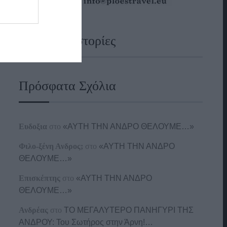
Ναυτικές Ιστορίες
Πρόσφατα Σχόλια
Ευδοξια
στο
«ΑΥΤΗ ΤΗΝ ΑΝΔΡΟ ΘΕΛΟΥΜΕ…»
Φιλο-ξένη Ανδρος;
στο
«ΑΥΤΗ ΤΗΝ ΑΝΔΡΟ
ΘΕΛΟΥΜΕ…»
Επισκέπτης
στο
«ΑΥΤΗ ΤΗΝ ΑΝΔΡΟ
ΘΕΛΟΥΜΕ…»
Ανδρέας
στο
ΤΟ ΜΕΓΑΛΥΤΕΡΟ ΠΑΝΗΓΥΡΙ ΤΗΣ
ΑΝΔΡΟΥ: Του Σωτήρος στην Άρνη!…