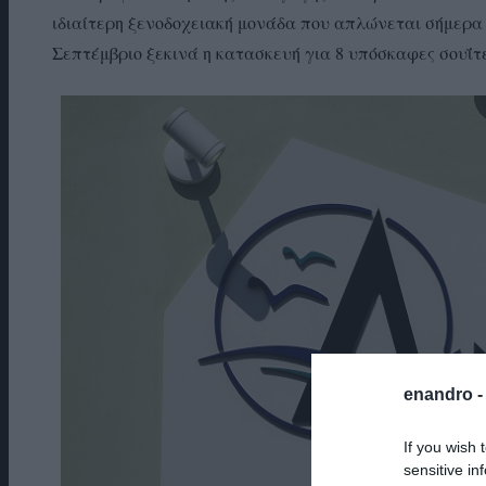
ιδιαίτερη ξενοδοχειακή μονάδα που απλώνεται σήμερα σ
Σεπτέμβριο ξεκινά η κατασκευή για 8 υπόσκαφες σουΐτ
enandro 
If you wish 
sensitive in