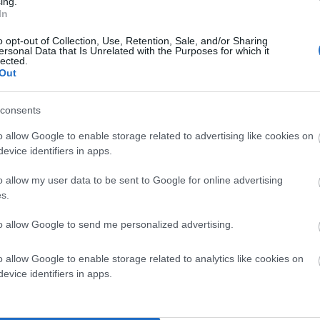
ing.
In
o opt-out of Collection, Use, Retention, Sale, and/or Sharing
ersonal Data that Is Unrelated with the Purposes for which it
lected.
Out
consents
o allow Google to enable storage related to advertising like cookies on
evice identifiers in apps.
o allow my user data to be sent to Google for online advertising
s.
to allow Google to send me personalized advertising.
o allow Google to enable storage related to analytics like cookies on
evice identifiers in apps.
 Και το φθινόπωρο ξεκινά 8 υπόσκαφες πολυτελείς σε
ς στην περιοχή πάνω από το εστιατόριο Βίντσι στην