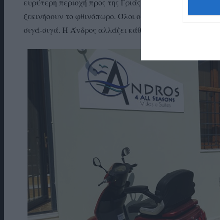
ευρύτερη περιοχή προς της Γριάς το Πήδημα. Η άδεια έχ
ξεκινήσουν το φθινόπωρο. Όλοι οι εργαζόμενοι είναι α
σιγά-σιγά. Η Άνδρος αλλάζει κάθε μέρα…