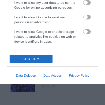
I want to allow my user data to be sent to
Google for online advertising purposes.
ΟΙ «ΕΥΤΥΧΙΣΜΕΝΕΣ
ΜΕΡΕΣ» ΕΙΝΑΙ ΜΠΡΟΣΤΑ:
I want to allow Google to send me
Μια επίκαιρη ανάλυση για
personalized advertising.
το λιμάνι της Ραφήνας…
06/08/2026
I want to allow Google to enable storage
related to analytics like cookies on web or
Η Άνδρος συνεχίζει να
device identifiers in apps.
μπαρκάρει…
06/08/2026
CONFIRM
Η νεολαία της Άνδρου είναι
εδώ. Χρειάζεται όμως
Data Deletion
Data Access
Privacy Policy
ευκαιρίες για να φανεί.
05/08/2026