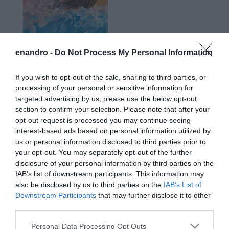
enandro -
Do Not Process My Personal Information
If you wish to opt-out of the sale, sharing to third parties, or
Προτεινόμενα άρθρα
processing of your personal or sensitive information for
targeted advertising by us, please use the below opt-out
section to confirm your selection. Please note that after your
opt-out request is processed you may continue seeing
ΦΕΣΤΙΒΑΛ ΑΝΔΡΟΥ: Ένα βαθυστόχαστο έργο του
interest-based ads based on personal information utilized by
Μπέκετ
us or personal information disclosed to third parties prior to
your opt-out. You may separately opt-out of the further
Η νεολαία της Άνδρου είναι εδώ. Χρειάζεται όμως
disclosure of your personal information by third parties on the
ευκαιρίες για να φανεί.
IAB’s list of downstream participants. This information may
also be disclosed by us to third parties on the
IAB’s List of
ΡΑΦΗΝΑ – ΘΕΟΥΤΑ σημειώσατε…
Downstream Participants
that may further disclose it to other
third parties.
ΣΥΓΚΛΟΝΙΣΤΙΚΟΣ ΑΠΟΧΑΙΡΕΤΙΣΜΟΣ ΣΤΗ
Please note that this website/app uses one or more Google
ΡΑΦΗΝΑ ΣΤΟ «ΤΕΛΕΥΤΑΙΟ ΜΠΑΡΚΟ» ΤΟΥ
Personal Data Processing Opt Outs