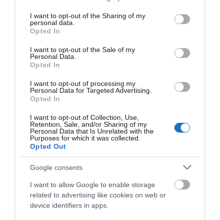
services and may gather and store information including but
ΚΑΠΕΤΑΝ ΑΝΤΩΝΗ ΒΙΔΑΛΗ
not limited to your visit or usage behaviour. You may click to
I want to opt-out of the Sharing of my
personal data.
grant or deny consent to Google and its third-party tags to
Απαράδεκτη εμπειρία στη Ραφήνα. Φωτογραφίες από την
Opted In
use your data for below specified purposes in below Google
αναχώρηση εκείνης της ώρας…
consent section.
I want to opt-out of the Sale of my
Personal Data.
Opted In
Πρόσφατα Άρθρα
I want to opt-out of processing my
Personal Data for Targeted Advertising.
Opted In
ΦΕΣΤΙΒΑΛ ΑΝΔΡΟΥ: Ένα
I want to opt-out of Collection, Use,
βαθυστόχαστο έργο του
Retention, Sale, and/or Sharing of my
Personal Data that Is Unrelated with the
Μπέκετ
Purposes for which it was collected.
Opted Out
07/08/2026
Google consents
ΤΟ ΜΕΓΑΛΥΤΕΡΟ
I want to allow Google to enable storage
ΠΑΝΗΓΥΡΙ ΤΗΣ ΑΝΔΡΟΥ:
related to advertising like cookies on web or
Του Σωτήρος στην Άρνη!…
device identifiers in apps.
07/08/2026