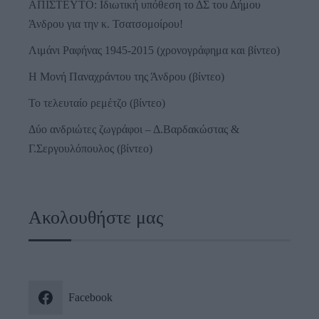
ΑΠΙΣΤΕΥΤΟ: Ιδιωτική υπόθεση το ΔΣ του Δήμου
Άνδρου για την κ. Τσατσομοίρου!
Λιμάνι Ραφήνας 1945-2015 (χρονογράφημα και βίντεο)
Η Μονή Παναχράντου της Άνδρου (βίντεο)
Το τελευταίο ρεμέτζο (βίντεο)
Δύο ανδριώτες ζωγράφοι – Δ.Βαρδακώστας &
Γ.Σεργουλόπουλος (βίντεο)
Ακολουθήστε μας
Facebook