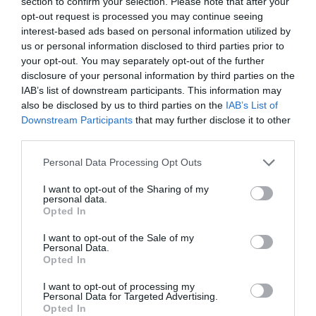
section to confirm your selection. Please note that after your
opt-out request is processed you may continue seeing
interest-based ads based on personal information utilized by
us or personal information disclosed to third parties prior to
your opt-out. You may separately opt-out of the further
disclosure of your personal information by third parties on the
IAB’s list of downstream participants. This information may
Με την ολοκλήρωση του έργου , τα πάθη, οι αξίες και οι
also be disclosed by us to third parties on the
IAB’s List of
αντιφάσεις των ανθρώπων συναντώνται με τον θάνατο.
Downstream Participants
that may further disclose it to other
Τον τελικό και υπέρτατο κριτή της ζωής. Το έργο φτάνει
third parties.
στην ολοκλήρωση του. Ανάμεσα στον θρήνο του Θησέα
Please note that this website/app uses one or more Google
Personal Data Processing Opt Outs
και στην αποκάλυψη των βουλών των θεών, αλλά και
services and may gather and store information including but
not limited to your visit or usage behaviour. You may click to
I want to opt-out of the Sharing of my
των αδυναμιών των ανθρώπων, επέρχεται “το έλεος και
personal data.
grant or deny consent to Google and its third-party tags to
Opted In
ο φόβος με τον οποίο ολοκληρώνεται η θεατρική
use your data for below specified purposes in below Google
διαδρομή και φτάνει η τραγωδία στην κάθαρση” κατά
consent section.
I want to opt-out of the Sale of my
Personal Data.
τον αξεπέραστο ανά τους αιώνες ορισμό του
Opted In
Αριστοτέλη.
I want to opt-out of processing my
Personal Data for Targeted Advertising.
Opted In