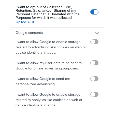
I want to opt-out of Collection, Use,
Retention, Sale, and/or Sharing of my
Personal Data that Is Unrelated with the
Purposes for which it was collected.
Opted Out
Google consents
I want to allow Google to enable storage
related to advertising like cookies on web or
device identifiers in apps.
Αυλαία. Η Άνδρος με το δικό της έμψυχο δυναμικό, την
I want to allow my user data to be sent to
Google for online advertising purposes.
δική της καλλιτεχνική ερμηνεία, τη δική της
σκηνογραφία, το εξαιρετικό στήσιμο και κίνηση
I want to allow Google to send me
ολόκληρου του θεατρικού συνόλου, έδωσε για μια ακόμα
personalized advertising.
φορά εξετάσεις σε ένα από τα δύσκολα έργα του
I want to allow Google to enable storage
αθάνατου Ευριπίδη. Και πέτυχε μια νίκη. Ο θεατρικός
related to analytics like cookies on web or
χώρος αξιοποιήθηκε με τον καλύτερο τρόπο από την
device identifiers in apps.
θεατρική ομάδα της Άνδρου. Μακάρι να βλέπουμε