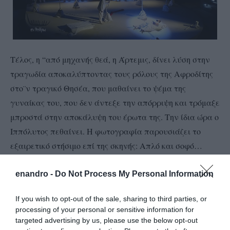
Τέλος, η “από μηχανής θεά, η Άρτεμις, δίνει λύση στην
τραγωδία αποκαλύπτοντας τους ρόλους της Αφροδίτης
στο¨ν τραγικό Θησέα, που μαθαίνει το ψέμα της
γυναίκας του, που δεν άντεξε την απόρριψη και τρόμαξε
μπροστά στην αποκάλυψη του έρωτα της. Την ίδια ώρα ο
Ιππόλυτος πεθαίνει. Η φωτογραφία παρουσιάζει το
εξαιρετικό στήσιμο επί της σκηνής: Απλό και σοφό…
enandro -
Do Not Process My Personal Information
If you wish to opt-out of the sale, sharing to third parties, or
processing of your personal or sensitive information for
targeted advertising by us, please use the below opt-out