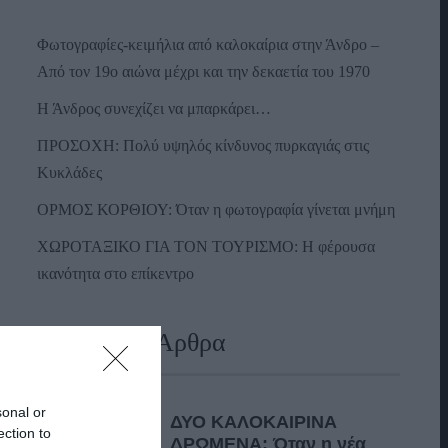
Φωτογραφίες-κειμήλια από καλοκαίρια στην Άνδρο –
Από τον 19ο αιώνα μέχρι και την δεκαετία του 1970
Η Άνδρος συνεχίζει να μπαρκάρει…
ΠΡΟΣΟΧΗ: Πολύ υψηλός κίνδυνος πυρκαγιάς στις
Κυκλάδες
ΟΡΜΟΣ ΚΟΡΘΙΟΥ: Όταν η φωτογραφία γίνεται μνήμη
ΧΩΡΟΤΑΞΙΚΟ ΓΙΑ ΤΟΝ ΤΟΥΡΙΣΜΟ: Η φέρουσα
ικανότητα στο επίκεντρο
Πρόσφατα Άρθρα
sonal or
ΔΥΟ ΚΑΛΟΚΑΙΡΙΝΑ
ection to
ΔΡΩΜΕΝΑ: Όταν η νέα