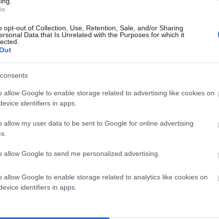
ing.
In
o opt-out of Collection, Use, Retention, Sale, and/or Sharing
ersonal Data that Is Unrelated with the Purposes for which it
ν αφιέρωση προς εαυτούς!!!
lected.
Out
βουν υπόψη τα συναισθήματα και τον σεβασμό των
consents
πό πενήντα χρόνια υπηρέτησαν το χωριό, λειτούργησαν
την πινακίδα με την αναφορά στα δύο αγαπημένα
o allow Google to enable storage related to advertising like cookies on
δου, και την αντικατέστησαν μετά τον θάνατο του
evice identifiers in apps.
νοντας τον Ναό στους εαυτούς τους!
o allow my user data to be sent to Google for online advertising
s.
to allow Google to send me personalized advertising.
o allow Google to enable storage related to analytics like cookies on
evice identifiers in apps.