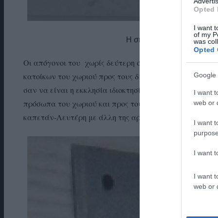
Advertis
Opted 
I want t
of my P
Η σημερινή πινακίδα με τη
was col
Opted 
Οι απόγονοι του χωρίς δεύτερη σκέψη και χωρίς να λά
Google 
κατοίκων του χωριού προς τους δύο ιερείς που πάνω α
σαν να είναι η εκκλησία ιδιοκτησία τους. Κατέβασαν 
I want t
πρόσωπα του χωριού και προς τους δωρητές του οικοπέ
web or d
καπετάν-Λευτέρη με άλλη της αρεσκείας τους, αφιερώ
I want t
purpose
I want 
I want t
web or d