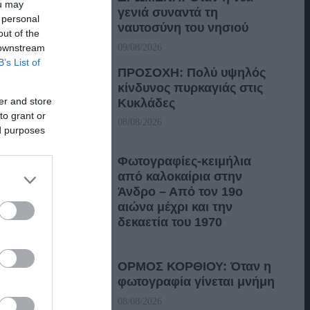
ou may
γενιά συναντά τη
 personal
ναυτοσύνη του νησιού
out of the
 downstream
09/08/2026
B’s List of
ΠΡΟΣΟΧΗ: Πολύ υψηλός
κίνδυνος πυρκαγιάς στις
er and store
Κυκλάδες
to grant or
08/08/2026
ed purposes
Φωτογραφίες-κειμήλια
από καλοκαίρια στην
Άνδρο – Από τον 19ο
αιώνα μέχρι και την
δεκαετία του 1970
08/08/2026
ΟΡΜΟΣ ΚΟΡΘΙΟΥ: Όταν η
φωτογραφία γίνεται μνήμη
08/08/2026