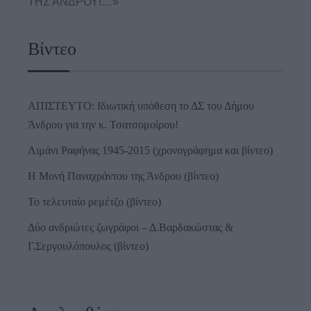
ΤΗΣ ΑΝΔΡΟΥ!…»
Βίντεο
ΑΠΙΣΤΕΥΤΟ: Ιδιωτική υπόθεση το ΔΣ του Δήμου
Άνδρου για την κ. Τσατσομοίρου!
Λιμάνι Ραφήνας 1945-2015 (χρονογράφημα και βίντεο)
Η Μονή Παναχράντου της Άνδρου (βίντεο)
Το τελευταίο ρεμέτζο (βίντεο)
Δύο ανδριώτες ζωγράφοι – Δ.Βαρδακώστας &
Γ.Σεργουλόπουλος (βίντεο)