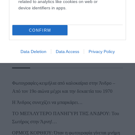
related to analytics like cookies on web or
device identifiers in apps.
CONFIRM
Data Deletion
Data Access
Privacy Policy
Προτεινόμενα άρθρα
Φωτογραφίες-κειμήλια από καλοκαίρια στην Άνδρο –
Από τον 19ο αιώνα μέχρι και την δεκαετία του 1970
Η Άνδρος συνεχίζει να μπαρκάρει…
ΤΟ ΜΕΓΑΛΥΤΕΡΟ ΠΑΝΗΓΥΡΙ ΤΗΣ ΑΝΔΡΟΥ: Του
Σωτήρος στην Άρνη!…
ΟΡΜΟΣ ΚΟΡΘΙΟΥ: Όταν η φωτογραφία γίνεται μνήμη