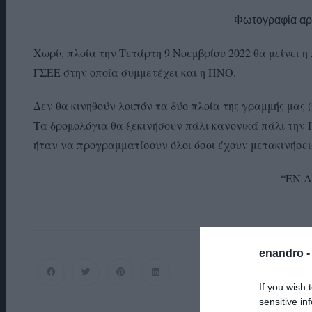
Φωτογραφία αρ
Χωρίς πλοία την Τετάρτη 9 Νοεμβρίου 2022 θα μείνει η
ΓΣΕΕ στην οποία συμμετέχει και η ΠΝΟ.
Δεν θα κινηθούν λοιπόν τα δύο πλοία της γραμμής μας
Τα δρομολόγια θα ξεκινήσουν πάλι κανονικά πάλι την
ήταν να προγραμματίσουν όλοι όσοι έχουν μετακινήσει
“ΕΝ 
enandro 
If you wish 
sensitive in