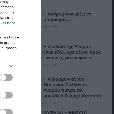
ou may
 personal
out of the
Η Άνδρος συνεχίζει να
 downstream
μπαρκάρει…
B’s List of
06/08/2026
er and store
to grant or
Η νεολαία της Άνδρου
ed purposes
είναι εδώ. Χρειάζεται όμως
ευκαιρίες για να φανεί.
05/08/2026
Η Φιλαρμονική του
Μουσικού Συλλόγου
Άνδρου τίμησε τον
μοναδικό Γιώργο Κατσαρό
05/08/2026
ΡΑΦΗΝΑ – ΘΕΟΥΤΑ