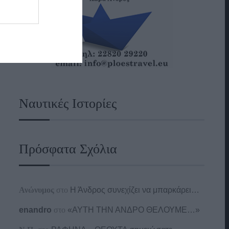
Ναυτικές Ιστορίες
Πρόσφατα Σχόλια
Ανώνυμος
στο
Η Άνδρος συνεχίζει να μπαρκάρει…
enandro
στο
«ΑΥΤΗ ΤΗΝ ΑΝΔΡΟ ΘΕΛΟΥΜΕ…»