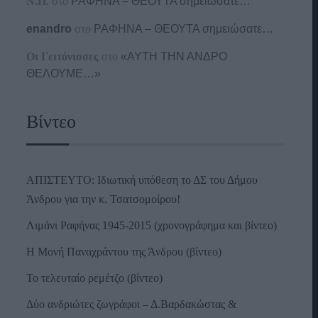
Ν.Π.
στο
ΡΑΦΗΝΑ – ΘΕΟΥΤΑ σημειώσατε…
enandro
στο
ΡΑΦΗΝΑ – ΘΕΟΥΤΑ σημειώσατε…
Οι Γειτόνισσες
στο
«ΑΥΤΗ ΤΗΝ ΑΝΔΡΟ
ΘΕΛΟΥΜΕ…»
Βίντεο
ΑΠΙΣΤΕΥΤΟ: Ιδιωτική υπόθεση το ΔΣ του Δήμου
Άνδρου για την κ. Τσατσομοίρου!
Λιμάνι Ραφήνας 1945-2015 (χρονογράφημα και βίντεο)
Η Μονή Παναχράντου της Άνδρου (βίντεο)
Το τελευταίο ρεμέτζο (βίντεο)
Δύο ανδριώτες ζωγράφοι – Δ.Βαρδακώστας &