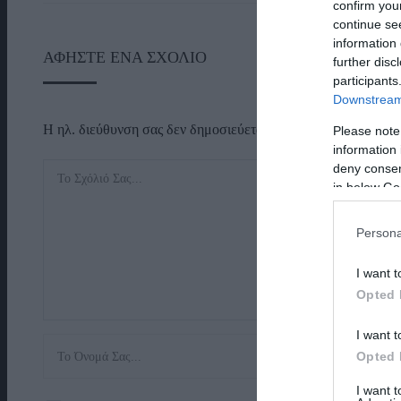
confirm you
continue se
information 
ΑΦΉΣΤΕ ΈΝΑ ΣΧΌΛΙΟ
further disc
participants
Downstream 
Η ηλ. διεύθυνση σας δεν δημοσιεύεται.
Τα υποχρεωτικά πεδί
Please note
information 
deny consent
in below Go
Persona
I want t
Opted 
I want t
Opted 
I want 