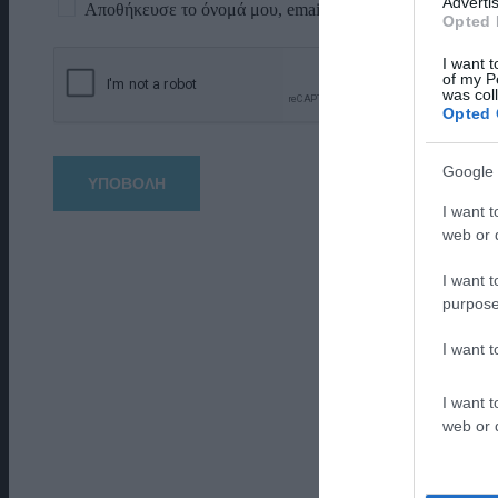
Advertis
Αποθήκευσε το όνομά μου, email, και τον ιστότοπο μου 
Opted 
I want t
of my P
was col
Opted 
Google 
I want t
web or d
I want t
purpose
I want 
I want t
web or d