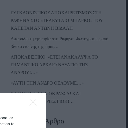
ΣΥΓΚΛΟΝΙΣΤΙΚΟΣ ΑΠΟΧΑΙΡΕΤΙΣΜΟΣ ΣΤΗ
ΡΑΦΗΝΑ ΣΤΟ «ΤΕΛΕΥΤΑΙΟ ΜΠΑΡΚΟ» ΤΟΥ
ΚΑΠΕΤΑΝ ΑΝΤΩΝΗ ΒΙΔΑΛΗ
Απαράδεκτη εμπειρία στη Ραφήνα. Φωτογραφίες από
βίντεο εκείνης της ώρας…
ΑΠΟΚΛΕΙΣΤΙΚΟ: «ΕΤΣΙ ΑΝΑΚΑΛΥΨΑ ΤΟ
ΣΗΜΑΝΤΙΚΟ ΑΡΧΑΙΟ ΝΑΥΑΓΙΟ ΤΗΣ
ΑΝΔΡΟΥ!…»
«ΑΥΤΗ ΤΗΝ ΑΝΔΡΟ ΘΕΛΟΥΜΕ…»
ΚΑΙ ΟΔΟΣ ΠΑΛΑIΟΚΡΑΣΣΑ! ΚΑΙ
ΑΝΕΜΟΓΕΝΝΗΤΡΙΕΣ ΓΙΟΚ!…
sonal or
Πρόσφατα Άρθρα
ection to