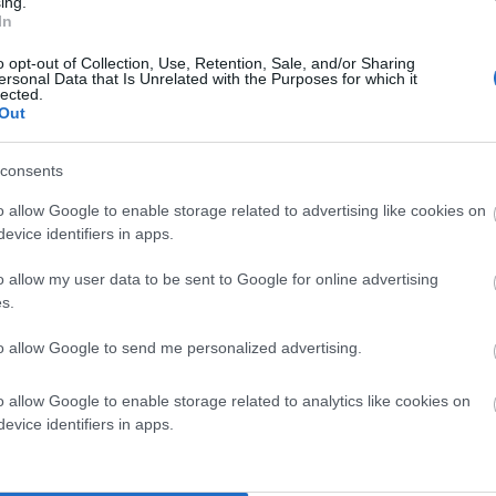
ing.
σε αυτόν τον πλοηγό για την επόμενη φορά που θα σχολιάσω.
In
o opt-out of Collection, Use, Retention, Sale, and/or Sharing
ersonal Data that Is Unrelated with the Purposes for which it
lected.
Out
consents
o allow Google to enable storage related to advertising like cookies on
evice identifiers in apps.
o allow my user data to be sent to Google for online advertising
s.
to allow Google to send me personalized advertising.
o allow Google to enable storage related to analytics like cookies on
evice identifiers in apps.