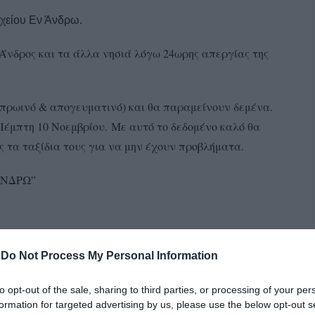
χείου Εν Άνδρω.
 Άνδρος και τα άλλα νησιά λόγω 24ωρης απεργίας της
 (πρωινό & απογευματινό) και θα παραμείνουν δεμένα.
 Πέμπτη 10 Νοεμβρίου.
Με αυτό το δεδομένο καλό θα
ς τα ταξίδια τους για να μην έχουν προβλήματα.
ΑΝΔΡΩ”
-
Do Not Process My Personal Information
to opt-out of the sale, sharing to third parties, or processing of your per
formation for targeted advertising by us, please use the below opt-out s