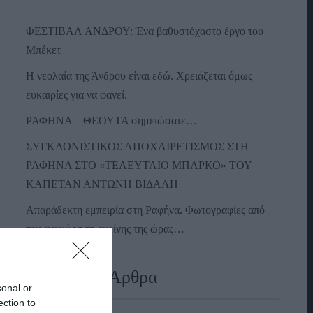
ΦΕΣΤΙΒΑΛ ΑΝΔΡΟΥ: Ένα βαθυστόχαστο έργο του
Μπέκετ
Η νεολαία της Άνδρου είναι εδώ. Χρειάζεται όμως
ευκαιρίες για να φανεί.
ΡΑΦΗΝΑ – ΘΕΟΥΤΑ σημειώσατε…
ΣΥΓΚΛΟΝΙΣΤΙΚΟΣ ΑΠΟΧΑΙΡΕΤΙΣΜΟΣ ΣΤΗ
ΡΑΦΗΝΑ ΣΤΟ «ΤΕΛΕΥΤΑΙΟ ΜΠΑΡΚΟ» ΤΟΥ
ΚΑΠΕΤΑΝ ΑΝΤΩΝΗ ΒΙΔΑΛΗ
Απαράδεκτη εμπειρία στη Ραφήνα. Φωτογραφίες από
την αναχώρηση εκείνης της ώρας…
Πρόσφατα Άρθρα
sonal or
ection to