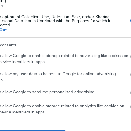
ing.
σκέψη είναι να φτάσει μέχρι το Λιμάνι της Ραφήνας ως
In
που 7χλμ. Προβλέπονται οι εξής νέοι προαστιακοί
o opt-out of Collection, Use, Retention, Sale, and/or Sharing
έμιδα, Διασταύρωση Ραφήνας και τερματικός ο
ersonal Data that Is Unrelated with the Purposes for which it
lected.
Out
Παλλήνη προκειμένου να εξυπηρετούνται επαρκώς όλες
consents
πόσχεται να λύσει το πρόβλημα του λιμανιού. Η
o allow Google to enable storage related to advertising like cookies on
επτά. Το κόστος αυτής της επένδυσης έχει εκτιμηθεί
evice identifiers in apps.
o allow my user data to be sent to Google for online advertising
ύς ρυθμούς το 2024, εφόσον δεν υπάρξει καθυστέρηση
s.
έλος της δεκαετίας ο Προαστιακός Σιδηρόδρομος να έχει
to allow Google to send me personalized advertising.
ν Αθήνα με όλα τα μεγάλα αστικά κέντρα γύρω από το
διαγωνισμούς εκδήλωσαν ενδιαφέρον τα σχήματα: ΓΕΚ
o allow Google to enable storage related to analytics like cookies on
ΛΗΝΑΙΟΣ.
evice identifiers in apps.