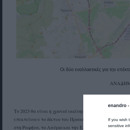
Οι δύο εναλλακτικές για την επ
ΑΝΑΔΗΜ
Υpodomes.com –
Ν
enandro 
Το 2023 θα είναι η χρονιά εκκίνησης τριών μεγάλων σι
επεκτείνουν το δίκτυο του Προαστιακού Σιδηροδρόμου 
If you wish 
sensitive in
στη Ραφήνα, το Λαύριο και την Ελευσίνα. Συγκεκριμέν