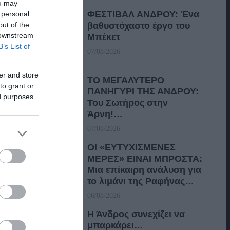
ou may
ΦΕΣΤΙΒΑΛ ΑΝΔΡΟΥ: Ένα
 personal
out of the
βαθυστόχαστο έργο του
 downstream
Μπέκετ
B’s List of
07/08/2026
er and store
ΤΟ ΜΕΓΑΛΥΤΕΡΟ
to grant or
ΠΑΝΗΓΥΡΙ ΤΗΣ ΑΝΔΡΟΥ:
ed purposes
Του Σωτήρος στην
Άρνη!…
07/08/2026
ΟΙ «ΕΥΤΥΧΙΣΜΕΝΕΣ
ΜΕΡΕΣ» ΕΙΝΑΙ ΜΠΡΟΣΤΑ:
Μια επίκαιρη ανάλυση για
το λιμάνι της Ραφήνας…
06/08/2026
Η Άνδρος συνεχίζει να
μπαρκάρει…