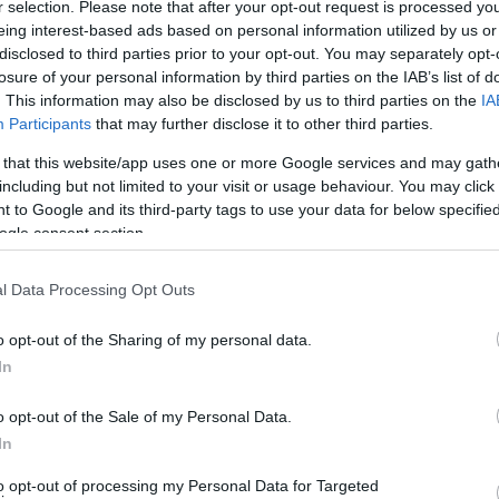
r selection. Please note that after your opt-out request is processed y
 2022 τρέχουν οι διαγωνισμοί για τις επεκτάσεις προς
eing interest-based ads based on personal information utilized by us or
disclosed to third parties prior to your opt-out. You may separately opt-
losure of your personal information by third parties on the IAB’s list of
. This information may also be disclosed by us to third parties on the
IA
να “αγκυρώσουν” στο εθνικό σιδηροδρομικό δίκτυο τα
Participants
that may further disclose it to other third parties.
ς Ελευσίνας που είναι καθαρά εμπορικό, του Λαυρίου
 that this website/app uses one or more Google services and may gath
ου είναι αμιγώς επιβατικό.
including but not limited to your visit or usage behaviour. You may click 
 to Google and its third-party tags to use your data for below specifi
ogle consent section.
Έχουν επανειλημμένως εξαγγελθεί από το 2004, αλλά
l Data Processing Opt Outs
 του 2022 η ΕΡΓΟΣΕ ξεκίνησε στο πλαίσιο έξι μεγάλων
 Ραφήνα-Λαύριο.
o opt-out of the Sharing of my personal data.
In
ι του Κώστα Καραμανλή, μέσα στο 2023 οι διαγωνισμοί
o opt-out of the Sale of my Personal Data.
ι για δύο μεγάλες επεκτάσεις που θα καλύψουν τις
In
 Λαυρεωτικής και των Μεσογείων.
to opt-out of processing my Personal Data for Targeted