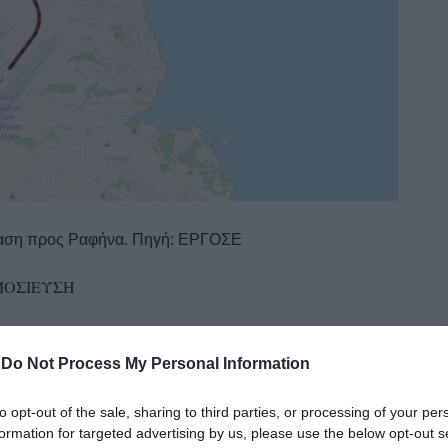
έκταση προς Ραφήνα. Πηγή: ΕΡΓΟΣΕ
ΟΣΙΕΥΣΗ
ίκος Καραγιάννης
-
Do Not Process My Personal Information
δηροδρομικών έργων. Τρεις διαγωνισμοί φιλοδοξούν να
της Αθήνας στα τρία μεγάλα περιφερειακά του λιμάνια:
to opt-out of the sale, sharing to third parties, or processing of your per
formation for targeted advertising by us, please use the below opt-out s
α εντός Ιανουαρίου ξεκινά ο διαγωνισμός για την