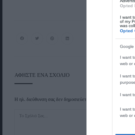
Advertis
Opted 
I want t
of my P
was col
Opted 
Google 
I want t
web or d
ΑΦΉΣΤΕ ΈΝΑ ΣΧΌΛΙΟ
I want t
purpose
I want 
Η ηλ. διεύθυνση σας δεν δημοσιεύεται.
Τα υποχρεωτικά πεδί
I want t
web or d