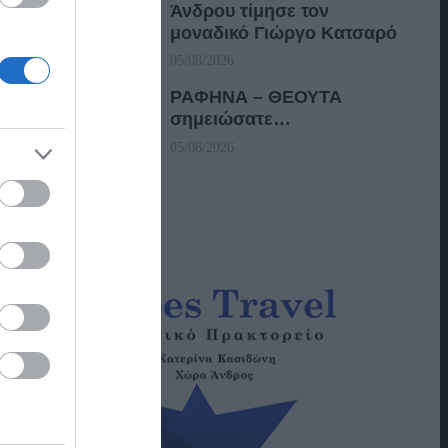
Άνδρου τίμησε τον
μοναδικό Γιώργο Κατσαρό
05/08/2026
ΡΑΦΗΝΑ – ΘΕΟΥΤΑ
σημειώσατε…
05/08/2026