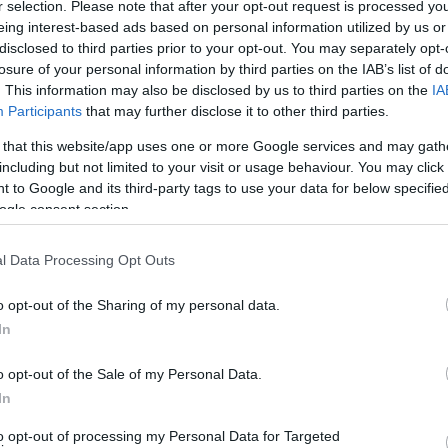
r selection. Please note that after your opt-out request is processed y
ουμε μια ματιά στις επιδόσεις του λιμανιού της
eing interest-based ads based on personal information utilized by us or
τά πολύ τις περσινές του επιδόσεις! Πάμε στα
disclosed to third parties prior to your opt-out. You may separately opt-
losure of your personal information by third parties on the IAB’s list of
. This information may also be disclosed by us to third parties on the
IA
839.736
ρρυντικό νούμερο
. Πολύ ανεβασμένο σε σχέση με
Participants
that may further disclose it to other third parties.
 ( 982.406), ακόμα πιο πεσμένο σε σχέση με το 2018 (
 that this website/app uses one or more Google services and may gath
including but not limited to your visit or usage behaviour. You may click 
 to Google and its third-party tags to use your data for below specifi
ogle consent section.
 αλλά και το Σεπτέμβριο με 415 κατάπλους πλοίων ανά
ύστου του 2019 αλλά και στις 428 του Ιουλίου του ίδιου
l Data Processing Opt Outs
οκίνητα, 19.867 φορτηγά, 18.732 δίκυκλα και 1.022
o opt-out of the Sharing of my personal data.
 σε σχέση με το 2019 με εξαίρεση την αποβίβαση των
In
πό μηχανοκίνητα, καλά τα πήγε η Ραφήνα μας! Που
o opt-out of the Sale of my Personal Data.
μάνι δημιουργεί μεγάλο κυκλοφοριακό πρόβλημα στη
In
to opt-out of processing my Personal Data for Targeted