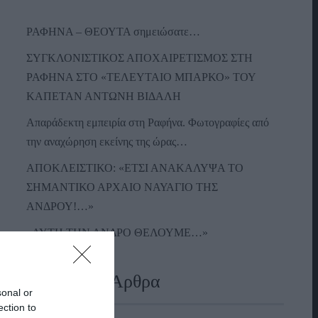
ΡΑΦΗΝΑ – ΘΕΟΥΤΑ σημειώσατε…
ΣΥΓΚΛΟΝΙΣΤΙΚΟΣ ΑΠΟΧΑΙΡΕΤΙΣΜΟΣ ΣΤΗ
ΡΑΦΗΝΑ ΣΤΟ «ΤΕΛΕΥΤΑΙΟ ΜΠΑΡΚΟ» ΤΟΥ
ΚΑΠΕΤΑΝ ΑΝΤΩΝΗ ΒΙΔΑΛΗ
Απαράδεκτη εμπειρία στη Ραφήνα. Φωτογραφίες από
την αναχώρηση εκείνης της ώρας…
ΑΠΟΚΛΕΙΣΤΙΚΟ: «ΕΤΣΙ ΑΝΑΚΑΛΥΨΑ ΤΟ
ΣΗΜΑΝΤΙΚΟ ΑΡΧΑΙΟ ΝΑΥΑΓΙΟ ΤΗΣ
ΑΝΔΡΟΥ!…»
«ΑΥΤΗ ΤΗΝ ΑΝΔΡΟ ΘΕΛΟΥΜΕ…»
Πρόσφατα Άρθρα
sonal or
ection to