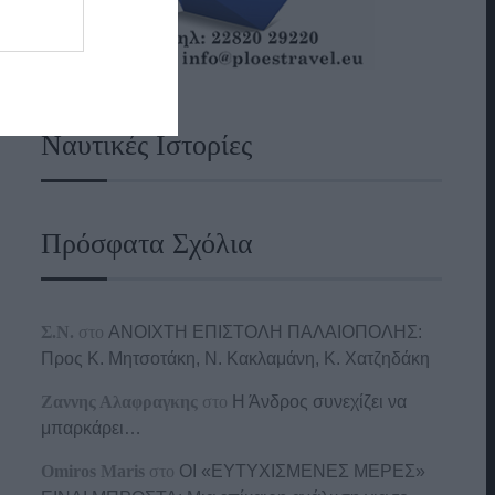
Ναυτικές Ιστορίες
Πρόσφατα Σχόλια
Σ.Ν.
στο
ΑΝΟΙΧΤΗ ΕΠΙΣΤΟΛΗ ΠΑΛΑΙΟΠΟΛΗΣ:
Προς K. Μητσοτάκη, N. Κακλαμάνη, K. Χατζηδάκη
Ζαννης Αλαφραγκης
στο
Η Άνδρος συνεχίζει να
μπαρκάρει…
Omiros Maris
στο
ΟΙ «ΕΥΤΥΧΙΣΜΕΝΕΣ ΜΕΡΕΣ»