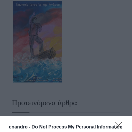
Προτεινόμενα άρθρα
enandro -
Do Not Process My Personal Information
ΡΑΦΗΝΑ – ΘΕΟΥΤΑ σημειώσατε…