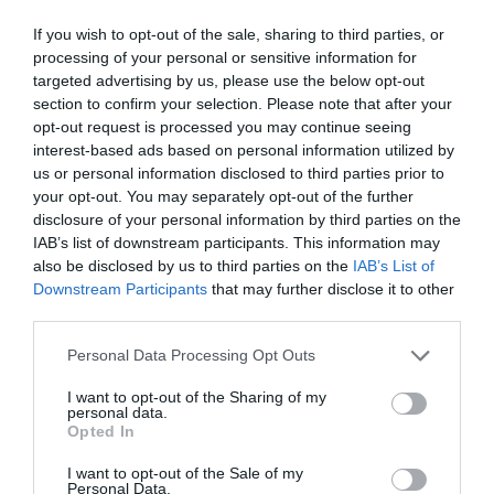
ΣΥΓΚΛΟΝΙΣΤΙΚΟΣ ΑΠΟΧΑΙΡΕΤΙΣΜΟΣ ΣΤΗ
If you wish to opt-out of the sale, sharing to third parties, or
ΡΑΦΗΝΑ ΣΤΟ «ΤΕΛΕΥΤΑΙΟ ΜΠΑΡΚΟ» ΤΟΥ
processing of your personal or sensitive information for
targeted advertising by us, please use the below opt-out
ΚΑΠΕΤΑΝ ΑΝΤΩΝΗ ΒΙΔΑΛΗ
section to confirm your selection. Please note that after your
Απαράδεκτη εμπειρία στη Ραφήνα. Φωτογραφίες από την
opt-out request is processed you may continue seeing
interest-based ads based on personal information utilized by
αναχώρηση εκείνης της ώρας…
us or personal information disclosed to third parties prior to
ΑΠΟΚΛΕΙΣΤΙΚΟ: «ΕΤΣΙ ΑΝΑΚΑΛΥΨΑ ΤΟ
your opt-out. You may separately opt-out of the further
disclosure of your personal information by third parties on the
ΣΗΜΑΝΤΙΚΟ ΑΡΧΑΙΟ ΝΑΥΑΓΙΟ ΤΗΣ ΑΝΔΡΟΥ!…»
IAB’s list of downstream participants. This information may
«ΑΥΤΗ ΤΗΝ ΑΝΔΡΟ ΘΕΛΟΥΜΕ…»
also be disclosed by us to third parties on the
IAB’s List of
Downstream Participants
that may further disclose it to other
third parties.
Πρόσφατα Άρθρα
Please note that this website/app uses one or more Google
Personal Data Processing Opt Outs
services and may gather and store information including but
not limited to your visit or usage behaviour. You may click to
I want to opt-out of the Sharing of my
personal data.
grant or deny consent to Google and its third-party tags to
ΟΙ «ΕΥΤΥΧΙΣΜΕΝΕΣ
Opted In
use your data for below specified purposes in below Google
ΜΕΡΕΣ» ΕΙΝΑΙ ΜΠΡΟΣΤΑ:
consent section.
I want to opt-out of the Sale of my
Μια επίκαιρη ανάλυση για
Personal Data.