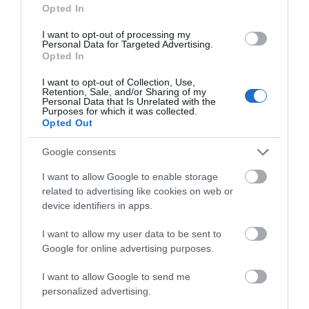
το λιμάνι της Ραφήνας…
Opted In
06/08/2026
I want to opt-out of processing my
Personal Data for Targeted Advertising.
Η Άνδρος συνεχίζει να
Opted In
μπαρκάρει…
I want to opt-out of Collection, Use,
06/08/2026
Retention, Sale, and/or Sharing of my
Personal Data that Is Unrelated with the
Purposes for which it was collected.
Opted Out
Η νεολαία της Άνδρου είναι
εδώ. Χρειάζεται όμως
Google consents
ευκαιρίες για να φανεί.
I want to allow Google to enable storage
05/08/2026
related to advertising like cookies on web or
device identifiers in apps.
Η Φιλαρμονική του
I want to allow my user data to be sent to
Μουσικού Συλλόγου
Google for online advertising purposes.
Άνδρου τίμησε τον
μοναδικό Γιώργο Κατσαρό
I want to allow Google to send me
05/08/2026
personalized advertising.