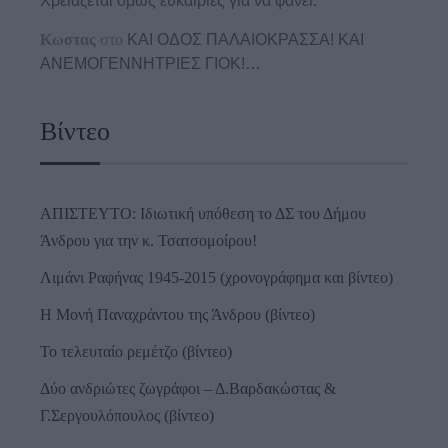
Χρειάζεται όμως ευκαιρίες για να φανεί.
Κωστας
στο
ΚΑΙ ΟΔΟΣ ΠΑΛΑIΟΚΡΑΣΣΑ! ΚΑΙ
ΑΝΕΜΟΓΕΝΝΗΤΡΙΕΣ ΓΙΟΚ!…
Βίντεο
ΑΠΙΣΤΕΥΤΟ: Ιδιωτική υπόθεση το ΔΣ του Δήμου
Άνδρου για την κ. Τσατσομοίρου!
Λιμάνι Ραφήνας 1945-2015 (χρονογράφημα και βίντεο)
Η Μονή Παναχράντου της Άνδρου (βίντεο)
Το τελευταίο ρεμέτζο (βίντεο)
Δύο ανδριώτες ζωγράφοι – Δ.Βαρδακώστας &
Γ.Σεργουλόπουλος (βίντεο)