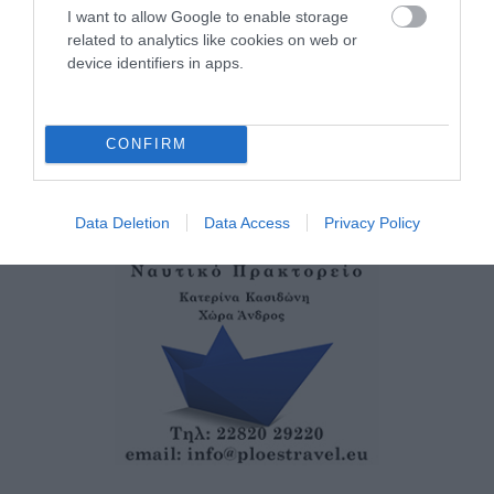
ΡΑΦΗΝΑ – ΘΕΟΥΤΑ
I want to allow Google to enable storage
σημειώσατε…
related to analytics like cookies on web or
device identifiers in apps.
05/08/2026
CONFIRM
Data Deletion
Data Access
Privacy Policy