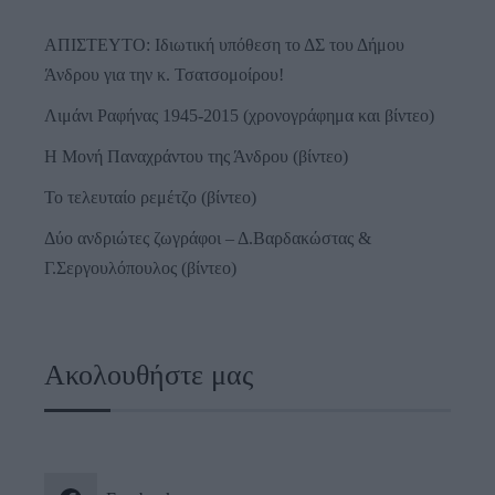
ΑΠΙΣΤΕΥΤΟ: Ιδιωτική υπόθεση το ΔΣ του Δήμου
Άνδρου για την κ. Τσατσομοίρου!
Λιμάνι Ραφήνας 1945-2015 (χρονογράφημα και βίντεο)
Η Μονή Παναχράντου της Άνδρου (βίντεο)
Το τελευταίο ρεμέτζο (βίντεο)
Δύο ανδριώτες ζωγράφοι – Δ.Βαρδακώστας &
Γ.Σεργουλόπουλος (βίντεο)
Ακολουθήστε μας