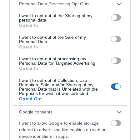
Please note that this website/app uses one or more Google
Personal Data Processing Opt Outs
services and may gather and store information including but
Πρόσφατα Άρθρα
not limited to your visit or usage behaviour. You may click to
I want to opt-out of the Sharing of my
personal data.
grant or deny consent to Google and its third-party tags to
Opted In
use your data for below specified purposes in below Google
consent section.
ΔΥΟ ΚΑΛΟΚΑΙΡΙΝΑ
I want to opt-out of the Sale of my
Personal Data.
ΔΡΩΜΕΝΑ: Όταν η νέα
Opted In
γενιά συναντά τη
ναυτοσύνη του νησιού
I want to opt-out of processing my
Personal Data for Targeted Advertising.
09/08/2026
Opted In
ΠΡΟΣΟΧΗ: Πολύ υψηλός
I want to opt-out of Collection, Use,
κίνδυνος πυρκαγιάς στις
Retention, Sale, and/or Sharing of my
Personal Data that Is Unrelated with the
Κυκλάδες
Purposes for which it was collected.
Opted Out
08/08/2026
Google consents
Φωτογραφίες-κειμήλια από
I want to allow Google to enable storage
καλοκαίρια στην Άνδρο –
related to advertising like cookies on web or
Από τον 19ο αιώνα μέχρι
device identifiers in apps.
και την δεκαετία του 1970