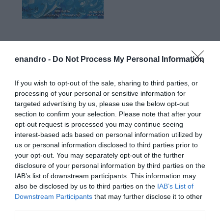
Προτεινόμενα άρθρα
enandro -
Do Not Process My Personal Information
If you wish to opt-out of the sale, sharing to third parties, or
Φωτογραφίες-κειμήλια από καλοκαίρια στην Άνδρο –
processing of your personal or sensitive information for
targeted advertising by us, please use the below opt-out
Από τον 19ο αιώνα μέχρι και την δεκαετία του 1970
section to confirm your selection. Please note that after your
ΟΡΜΟΣ ΚΟΡΘΙΟΥ: Όταν η φωτογραφία γίνεται μνήμη
opt-out request is processed you may continue seeing
interest-based ads based on personal information utilized by
Η Άνδρος συνεχίζει να μπαρκάρει…
us or personal information disclosed to third parties prior to
your opt-out. You may separately opt-out of the further
ΠΡΟΣΟΧΗ: Πολύ υψηλός κίνδυνος πυρκαγιάς στις
disclosure of your personal information by third parties on the
Κυκλάδες
IAB’s list of downstream participants. This information may
also be disclosed by us to third parties on the
IAB’s List of
ΧΩΡΟΤΑΞΙΚΟ ΓΙΑ ΤΟΝ ΤΟΥΡΙΣΜΟ: Η φέρουσα
Downstream Participants
that may further disclose it to other
ικανότητα στο επίκεντρο
third parties.