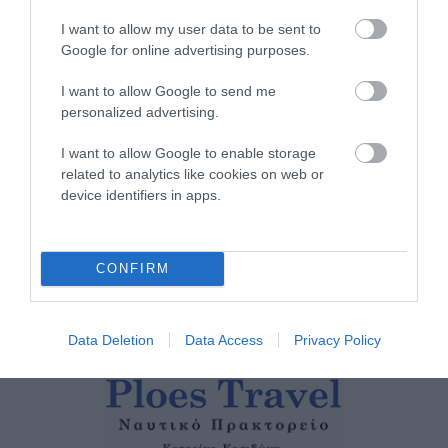
08/08/2026
I want to allow my user data to be sent to
Google for online advertising purposes.
ΟΡΜΟΣ ΚΟΡΘΙΟΥ: Όταν η
φωτογραφία γίνεται μνήμη
I want to allow Google to send me
08/08/2026
personalized advertising.
I want to allow Google to enable storage
related to analytics like cookies on web or
ΧΩΡΟΤΑΞΙΚΟ ΓΙΑ ΤΟΝ
device identifiers in apps.
ΤΟΥΡΙΣΜΟ: Η φέρουσα
ικανότητα στο επίκεντρο
08/08/2026
CONFIRM
Data Deletion
Data Access
Privacy Policy