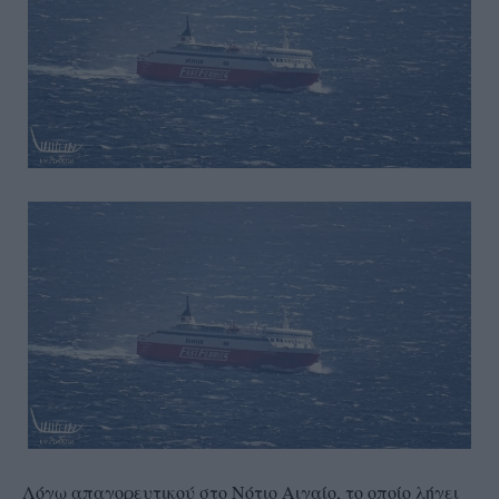
Λόγω απαγορευτικού στο Νότιο Αιγαίο, το οποίο λήγει