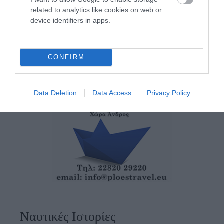
related to analytics like cookies on web or
05/08/2026
device identifiers in apps.
CONFIRM
Data Deletion
Data Access
Privacy Policy
Ναυτικές Ιστορίες