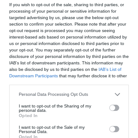
If you wish to opt-out of the sale, sharing to third parties, or
ΡΑΦΗΝΑ – ΘΕΟΥΤΑ σημειώσατε…
processing of your personal or sensitive information for
targeted advertising by us, please use the below opt-out
ΣΥΓΚΛΟΝΙΣΤΙΚΟΣ ΑΠΟΧΑΙΡΕΤΙΣΜΟΣ ΣΤΗ
section to confirm your selection. Please note that after your
ΡΑΦΗΝΑ ΣΤΟ «ΤΕΛΕΥΤΑΙΟ ΜΠΑΡΚΟ» ΤΟΥ
opt-out request is processed you may continue seeing
interest-based ads based on personal information utilized by
ΚΑΠΕΤΑΝ ΑΝΤΩΝΗ ΒΙΔΑΛΗ
us or personal information disclosed to third parties prior to
Απαράδεκτη εμπειρία στη Ραφήνα. Φωτογραφίες από την
your opt-out. You may separately opt-out of the further
disclosure of your personal information by third parties on the
αναχώρηση εκείνης της ώρας…
IAB’s list of downstream participants. This information may
also be disclosed by us to third parties on the
IAB’s List of
Downstream Participants
that may further disclose it to other
Πρόσφατα Άρθρα
third parties.
Please note that this website/app uses one or more Google
Personal Data Processing Opt Outs
services and may gather and store information including but
ΦΕΣΤΙΒΑΛ ΑΝΔΡΟΥ: Ένα
not limited to your visit or usage behaviour. You may click to
I want to opt-out of the Sharing of my
βαθυστόχαστο έργο του
personal data.
grant or deny consent to Google and its third-party tags to
Opted In
Μπέκετ
use your data for below specified purposes in below Google
07/08/2026
consent section.
I want to opt-out of the Sale of my
Personal Data.
Opted In