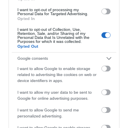
ΤΟ ΜΕΓΑΛΥΤΕΡΟ
ΠΑΝΗΓΥΡΙ ΤΗΣ ΑΝΔΡΟΥ:
I want to opt-out of processing my
Personal Data for Targeted Advertising.
Του Σωτήρος στην Άρνη!…
Opted In
07/08/2026
I want to opt-out of Collection, Use,
Retention, Sale, and/or Sharing of my
Personal Data that Is Unrelated with the
ΟΙ «ΕΥΤΥΧΙΣΜΕΝΕΣ
Purposes for which it was collected.
ΜΕΡΕΣ» ΕΙΝΑΙ ΜΠΡΟΣΤΑ:
Opted Out
Μια επίκαιρη ανάλυση για
Google consents
το λιμάνι της Ραφήνας…
06/08/2026
I want to allow Google to enable storage
related to advertising like cookies on web or
Η Άνδρος συνεχίζει να
device identifiers in apps.
μπαρκάρει…
06/08/2026
I want to allow my user data to be sent to
Google for online advertising purposes.
I want to allow Google to send me
Η νεολαία της Άνδρου είναι
personalized advertising.
εδώ. Χρειάζεται όμως
ευκαιρίες για να φανεί.
I want to allow Google to enable storage