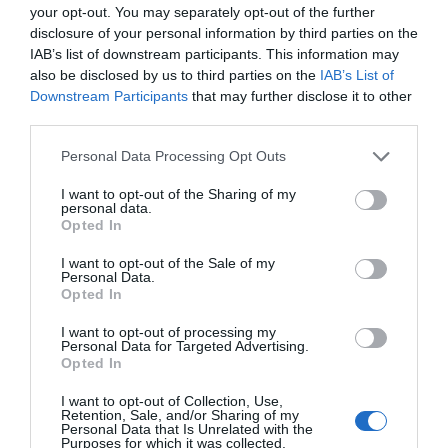
your opt-out. You may separately opt-out of the further
disclosure of your personal information by third parties on the
IAB’s list of downstream participants. This information may
also be disclosed by us to third parties on the
IAB’s List of
Downstream Participants
that may further disclose it to other
Αποθήκευσε το όνομά μου, email, και τον ιστότοπο μου σε
third parties.
αυτόν τον πλοηγό για την επόμενη φορά που θα σχολιάσω.
Please note that this website/app uses one or more Google
Personal Data Processing Opt Outs
services and may gather and store information including but
not limited to your visit or usage behaviour. You may click to
I want to opt-out of the Sharing of my
personal data.
grant or deny consent to Google and its third-party tags to
Opted In
use your data for below specified purposes in below Google
consent section.
I want to opt-out of the Sale of my
Personal Data.
Opted In
I want to opt-out of processing my
Personal Data for Targeted Advertising.
Opted In
I want to opt-out of Collection, Use,
Retention, Sale, and/or Sharing of my
Personal Data that Is Unrelated with the
Purposes for which it was collected.