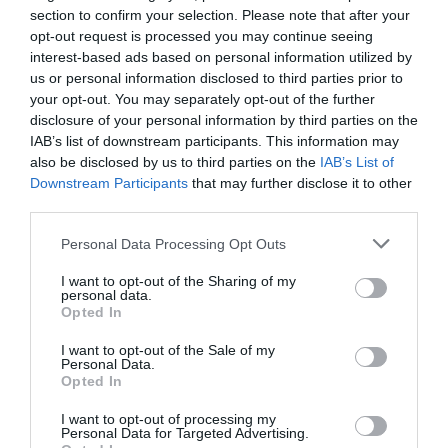
section to confirm your selection. Please note that after your
opt-out request is processed you may continue seeing
interest-based ads based on personal information utilized by
us or personal information disclosed to third parties prior to
your opt-out. You may separately opt-out of the further
disclosure of your personal information by third parties on the
IAB’s list of downstream participants. This information may
also be disclosed by us to third parties on the
IAB’s List of
Αποθήκευσε το όνομά μου, email, και τον ιστότοπο μου σε
Downstream Participants
that may further disclose it to other
αυτόν τον πλοηγό για την επόμενη φορά που θα σχολιάσω.
third parties.
Please note that this website/app uses one or more Google
Personal Data Processing Opt Outs
services and may gather and store information including but
not limited to your visit or usage behaviour. You may click to
I want to opt-out of the Sharing of my
personal data.
grant or deny consent to Google and its third-party tags to
Opted In
use your data for below specified purposes in below Google
consent section.
I want to opt-out of the Sale of my
Personal Data.
Opted In
I want to opt-out of processing my
Personal Data for Targeted Advertising.