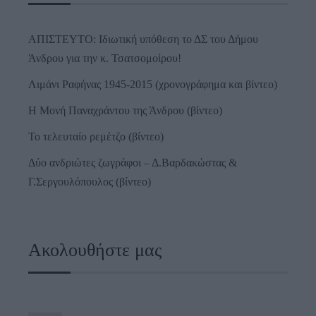
ΑΠΙΣΤΕΥΤΟ: Ιδιωτική υπόθεση το ΔΣ του Δήμου
Άνδρου για την κ. Τσατσομοίρου!
Λιμάνι Ραφήνας 1945-2015 (χρονογράφημα και βίντεο)
Η Μονή Παναχράντου της Άνδρου (βίντεο)
Το τελευταίο ρεμέτζο (βίντεο)
Δύο ανδριώτες ζωγράφοι – Δ.Βαρδακώστας &
Γ.Σεργουλόπουλος (βίντεο)
Ακολουθήστε μας