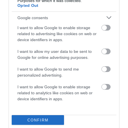
Purposes for which it was collected.
Opted Out
Google consents
I want to allow Google to enable storage
Προτεινόμενα άρθρα
related to advertising like cookies on web or
device identifiers in apps.
I want to allow my user data to be sent to
Γιατί οι Τούρκοι συρρέουν στα ελληνικά νησιά
Google for online advertising purposes.
ΕΚΔΗΛΩΣΕΙΣ ΤΩΝ ΗΜΕΡΩΝ: Παγοποιείο
I want to allow Google to send me
Μαντζαβελάκη & Καΐρειος Βιβλιοθήκη
personalized advertising.
ΦΕΣΤΙΒΑΛ ΑΝΔΡΟΥ: Ένα βαθυστόχαστο έργο του
I want to allow Google to enable storage
Μπέκετ
related to analytics like cookies on web or
device identifiers in apps.
Η νεολαία της Άνδρου είναι εδώ. Χρειάζεται όμως
ευκαιρίες για να φανεί.
ΡΑΦΗΝΑ – ΘΕΟΥΤΑ σημειώσατε…
CONFIRM