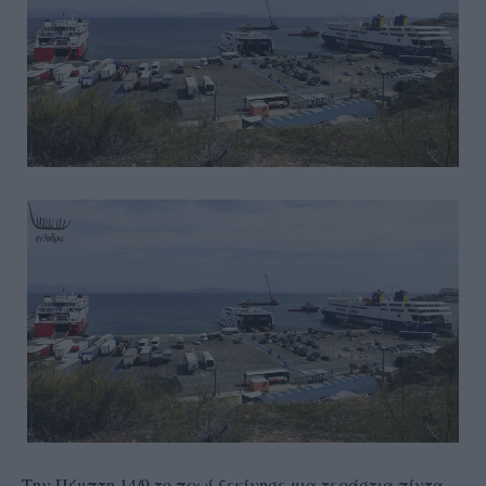
Την Πέμπτη 14/9 το πρωί ξεκίνησε μια τεράστια πίντα