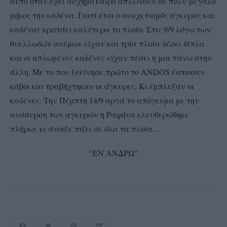
αυτό όταν έχει άσχημο καιρό απλώνουν σε πολύ μεγάλο
μήκος την καδένα. Γιατί έτσι ο συσχετισμός άγκυρας και
καδένας κρατάει καλύτερα το πλοίο. Στις 9/9 λόγω των
θυελλωδών ανέμων είχαν και τρία πλοία δέσει δίπλα
και οι απλωμένες καδένες είχαν πέσει η μια πάνω στην
άλλη. Με το που ξεκίνησε πρώτο το ANDOS έσπασαν
κάβοι και τραβήχτηκαν οι άγκυρες. Κι έμπλεξαν οι
καδένες. Την Πέμπτη 14/9 αργά το απόγευμα με την
ανάσυρση των αγκυρών η Ραφήνα ελευθερώθηκε
πλήρως κι άνοιξε πάλι σε όλα τα πλοία…
“ΕΝ ΑΝΔΡΩ”