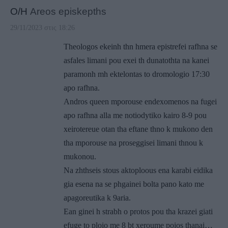
Ο/Η
Areos episkepths
29/11/2023 στις 18:26
Theologos ekeinh thn hmera epistrefei rafhna se
asfales limani pou exei th dunatothta na kanei
paramonh mh ektelontas to dromologio 17:30
apo rafhna.
Andros queen mporouse endexomenos na fugei
apo rafhna alla me notiodytiko kairo 8-9 pou
xeirotereue otan tha eftane thno k mukono den
tha mporouse na proseggisei limani thnou k
mukonou.
Na zhthseis stous aktoploous ena karabi eidika
gia esena na se phgainei bolta pano kato me
apagoreutika k 9aria.
Ean ginei h strabh o protos pou tha krazei giati
efuge to ploio me 8 bt xeroume poios thanai…