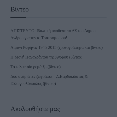
Βίντεο
ΑΠΙΣΤΕΥΤΟ: Ιδιωτική υπόθεση το ΔΣ του Δήμου
Άνδρου για την κ. Τσατσομοίρου!
Λιμάνι Ραφήνας 1945-2015 (χρονογράφημα και βίντεο)
Η Μονή Παναχράντου της Άνδρου (βίντεο)
Το τελευταίο ρεμέτζο (βίντεο)
Δύο ανδριώτες ζωγράφοι – Δ.Βαρδακώστας &
Γ.Σεργουλόπουλος (βίντεο)
Ακολουθήστε μας