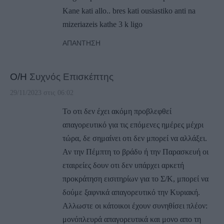
Kane kati allo.. bres kati ousiastiko anti na
mizeriazeis kathe 3 k ligo
ΑΠΆΝΤΗΣΗ
Ο/Η
Συχνός Επισκέπτης
29/11/2023 στις 06:02
Το οτι δεν έχει ακόμη προβλεφθεί
απαγορευτικό για τις επόμενες ημέρες μέχρι
τώρα, δε σημαίνει οτι δεν μπορεί να αλλάξει.
Αν την Πέμπτη το βράδυ ή την Παρασκευή οι
εταιρείες δουν οτι δεν υπάρχει αρκετή
προκράτηση εισιτηρίων για το Σ/Κ, μπορεί να
δούμε ξαφνικά απαγορευτικό την Κυριακή.
Αλλωστε οι κάτοικοι έχουν συνηθίσει πλέον:
μονόπλευρά απαγορευτικά και μονο απο τη