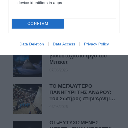
device identifiers in apps.
ΕΚΔΗΛΩΣΕΙΣ ΤΩΝ
ΗΜΕΡΩΝ: Παγοποιείο
CONFIRM
Μαντζαβελάκη & Καΐρειος
Βιβλιοθήκη
08/08/2026
Data Deletion
Data Access
Privacy Policy
ΦΕΣΤΙΒΑΛ ΑΝΔΡΟΥ: Ένα
βαθυστόχαστο έργο του
Μπέκετ
07/08/2026
ΤΟ ΜΕΓΑΛΥΤΕΡΟ
ΠΑΝΗΓΥΡΙ ΤΗΣ ΑΝΔΡΟΥ:
Του Σωτήρος στην Άρνη!…
07/08/2026
ΟΙ «ΕΥΤΥΧΙΣΜΕΝΕΣ