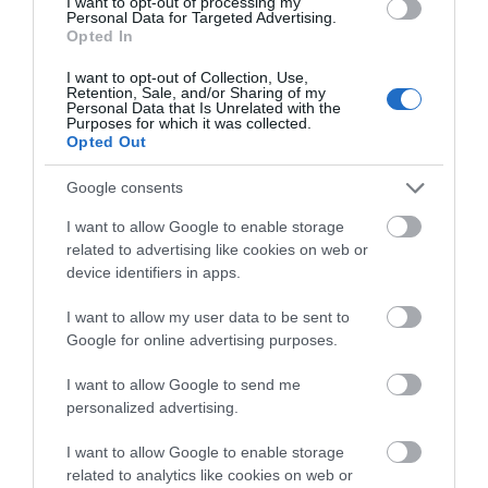
I want to opt-out of processing my
Personal Data for Targeted Advertising.
ΕΚΔΗΛΩΣΕΙΣ ΤΩΝ ΗΜΕΡΩΝ: Παγοποιείο
Opted In
Μαντζαβελάκη & Καΐρειος Βιβλιοθήκη
I want to opt-out of Collection, Use,
Retention, Sale, and/or Sharing of my
ΦΕΣΤΙΒΑΛ ΑΝΔΡΟΥ: Ένα βαθυστόχαστο έργο του
Personal Data that Is Unrelated with the
Μπέκετ
Purposes for which it was collected.
Opted Out
Η νεολαία της Άνδρου είναι εδώ. Χρειάζεται όμως
Google consents
ευκαιρίες για να φανεί.
I want to allow Google to enable storage
ΡΑΦΗΝΑ – ΘΕΟΥΤΑ σημειώσατε…
related to advertising like cookies on web or
device identifiers in apps.
Πρόσφατα Άρθρα
I want to allow my user data to be sent to
Google for online advertising purposes.
I want to allow Google to send me
Γιατί οι Τούρκοι συρρέουν
personalized advertising.
στα ελληνικά νησιά
08/08/2026
I want to allow Google to enable storage
related to analytics like cookies on web or