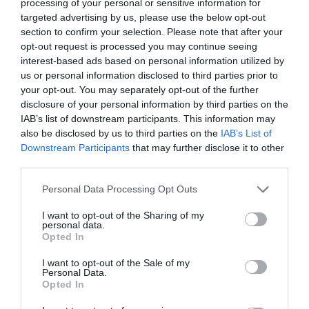
processing of your personal or sensitive information for
targeted advertising by us, please use the below opt-out
section to confirm your selection. Please note that after your
opt-out request is processed you may continue seeing
interest-based ads based on personal information utilized by
us or personal information disclosed to third parties prior to
your opt-out. You may separately opt-out of the further
disclosure of your personal information by third parties on the
IAB’s list of downstream participants. This information may
also be disclosed by us to third parties on the
IAB’s List of
Downstream Participants
that may further disclose it to other
third parties.
Please note that this website/app uses one or more Google
Personal Data Processing Opt Outs
services and may gather and store information including but
not limited to your visit or usage behaviour. You may click to
I want to opt-out of the Sharing of my
personal data.
grant or deny consent to Google and its third-party tags to
Opted In
Προτεινόμενα άρθρα
use your data for below specified purposes in below Google
consent section.
I want to opt-out of the Sale of my
Personal Data.
Opted In
Γιατί οι Τούρκοι συρρέουν στα ελληνικά νησιά