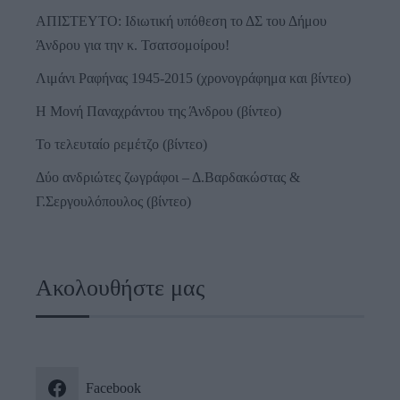
ΑΠΙΣΤΕΥΤΟ: Ιδιωτική υπόθεση το ΔΣ του Δήμου
Άνδρου για την κ. Τσατσομοίρου!
Λιμάνι Ραφήνας 1945-2015 (χρονογράφημα και βίντεο)
Η Μονή Παναχράντου της Άνδρου (βίντεο)
Το τελευταίο ρεμέτζο (βίντεο)
Δύο ανδριώτες ζωγράφοι – Δ.Βαρδακώστας &
Γ.Σεργουλόπουλος (βίντεο)
Ακολουθήστε μας
Facebook