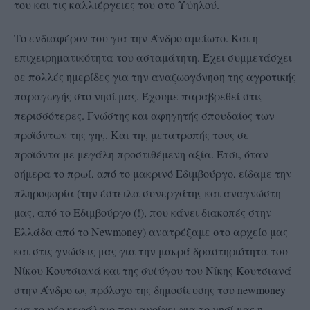
του και τις καλλιέργειες του στο Υψηλού.
Το ενδιαφέρον του για την Άνδρο αμείωτο. Και η
επιχειρηματικότητα του ασταμάτητη. Έχει συμμετάσχει
σε πολλές ημερίδες για την αναζωογόνηση της αγροτικής
παραγωγής στο νησί μας. Έχουμε παραβρεθεί στις
περισσότερες. Γνώστης και αφηγητής σπουδαίος των
προϊόντων της γης. Και της μετατροπής τους σε
προϊόντα με μεγάλη προστιθέμενη αξία. Έτσι, όταν
σήμερα το πρωί, από το μακρινό Εδιμβούργο, είδαμε την
πληροφορία (την έστειλα συνεργάτης και αναγνώστη
μας, από το Εδιμβούργο (!), που κάνει διακοπές στην
Ελλάδα από το Newmoney) ανατρέξαμε στο αρχείο μας
και στις γνώσεις μας για την μακρά δραστηριότητα του
Νίκου Κουτσιανά και της συζύγου του Νίκης Κουτσιανά
στην Άνδρο ως πρόλογο της δημοσίευσης του newmoney
για το νέο κεφάλαιο που ανοίγει για το νησί μας η