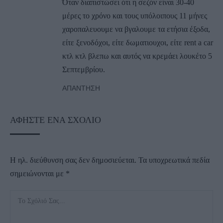
Όταν διαπιστώσει ότι η σεζόν είναι 30-40
μέρες το χρόνο και τους υπόλοιπους 11 μήνες
χαροπαλευουμε να βγαλουμε τα ετήσια έξοδα,
είτε ξενοδόχοι, είτε δωματιουχοι, είτε rent a car
κτλ κτλ βλεπω και αυτός να κρεμάει λουκέτο 5
Σεπτεμβρίου.
ΑΠΆΝΤΗΣΗ
ΑΦΉΣΤΕ ΈΝΑ ΣΧΌΛΙΟ
Η ηλ. διεύθυνση σας δεν δημοσιεύεται.
Τα υποχρεωτικά πεδία
σημειώνονται με
*